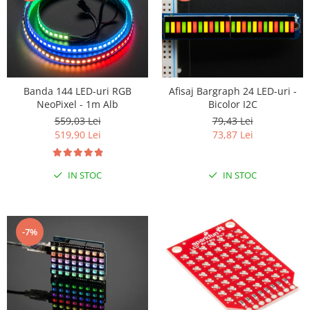
Banda 144 LED-uri RGB
Afisaj Bargraph 24 LED-uri -
NeoPixel - 1m Alb
Bicolor I2C
559,03 Lei
79,43 Lei
519,90 Lei
73,87 Lei
IN STOC
IN STOC
-7%