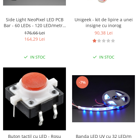
Side Light NeoPixel LED PCB
Unigeek - kit de lipire a unei
Bar - 60 LEDs - 120 LED/metru
insigne cu inorog
- 500mm Long
176,66 Lei
90,38 Lei
164,29 Lei
IN STOC
IN STOC
-7%
Buton tactil cu LED - Rosu
Banda LED UV cu 32 LED/m