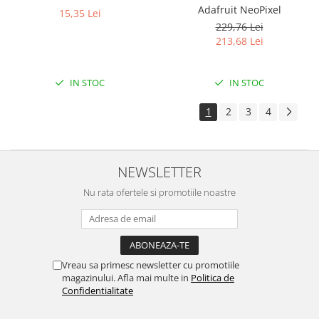
Adafruit NeoPixel
15,35 Lei
229,76 Lei
213,68 Lei
IN STOC
IN STOC
1
2
3
4
NEWSLETTER
Nu rata ofertele si promotiile noastre
Vreau sa primesc newsletter cu promotiile
magazinului. Afla mai multe in
Politica de
Confidentialitate