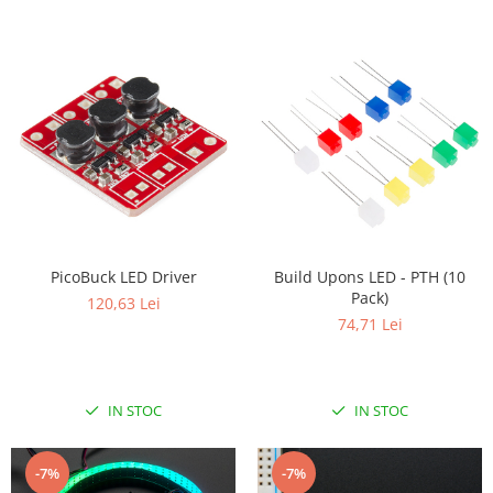
PicoBuck LED Driver
Build Upons LED - PTH (10
Pack)
120,63 Lei
74,71 Lei
IN STOC
IN STOC
-7%
-7%