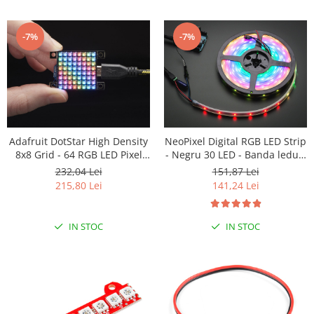
-7%
-7%
Adafruit DotStar High Density
NeoPixel Digital RGB LED Strip
8x8 Grid - 64 RGB LED Pixel
- Negru 30 LED - Banda leduri
Matrix
- 1m
232,04 Lei
151,87 Lei
215,80 Lei
141,24 Lei
IN STOC
IN STOC