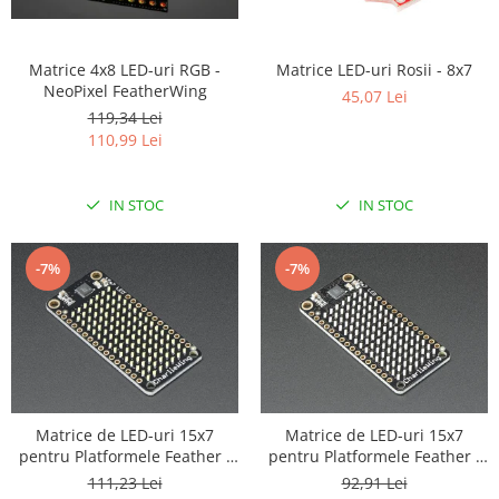
Matrice 4x8 LED-uri RGB -
Matrice LED-uri Rosii - 8x7
NeoPixel FeatherWing
45,07 Lei
119,34 Lei
110,99 Lei
IN STOC
IN STOC
-7%
-7%
Matrice de LED-uri 15x7
Matrice de LED-uri 15x7
pentru Platformele Feather -
pentru Platformele Feather -
Alb
Rosu
111,23 Lei
92,91 Lei