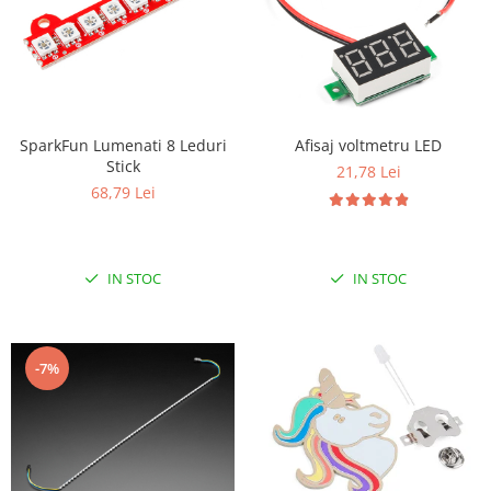
SparkFun Lumenati 8 Leduri
Afisaj voltmetru LED
Stick
21,78 Lei
68,79 Lei
IN STOC
IN STOC
-7%