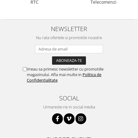
RTC
Telecomenzi
Puzzle mecanic Ugears
Organizator de chei Wunderkey
Constructor foto Mozabrick &
NEWSLETTER
Qbrix
Nu rata ofertele si promotiile noastre
Puzzle lemn Cluebox
Jocuri de societate
Mecanice
3D Printer & CNC
Vreau sa primesc newsletter cu promotiile
magazinului. Afla mai multe in
Politica de
Actuator
Confidentialitate
Altele
Driver
SOCIAL
Altele
Urmareste-ne in social media
DC
Servo
Stepper