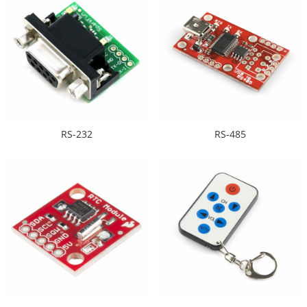
Filamente Speciale
Prusa I3 DIY Kit
Carti
Pentru Incepatori
Kituri incepatori Arduino
Pentru Incepatori
Micro:bit
RS-232
RS-485
Junior Robotics
Carti
Junior Robotics
Lego Education
STEM Education
Ugears
Kit Fun
Kit Roboti
Cadouri