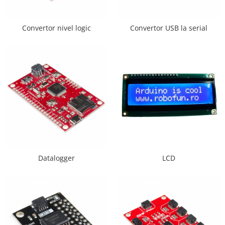
RS-485
Convertor nivel logic
Convertor USB la serial
RTC
Telecomenzi
Accesorii
Accesorii
Antene
Breadboard
Cabluri
Conectori
Cutii
Datalogger
LCD
Sticker
Componente
Butoane, Tastaturi
Condensatoare