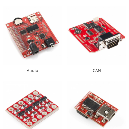
LCD
Module
Adaptoare si convertoare
ADC
Audio
CAN
Convertor nivel logic
Convertor USB la serial
Audio
CAN
Datalogger
LCD
Module
Multiplexor
Radio
Releu
RS-232