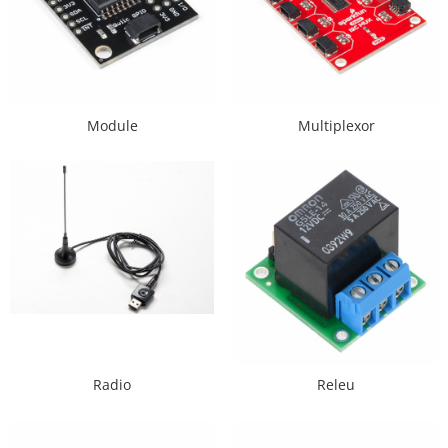
Generale
LED
Microcontrollere AVR
PCB - Placute Circuit
Module
Multiplexor
Rezistoare
Creion 3D 3Doodler
Imprimante 3D
Imprimante 3D
3Doodler
Componente
Componente
Componente E3D
Filament Premium ABS 1.75 mm
Radio
Releu
Filament Premium ABS 3 mm
Filament Premium PLA 1.75 mm