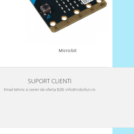
Micro:bit
SUPORT CLIENTI
Email tehnic si cereri de oferta B2B: info@robofun.ro