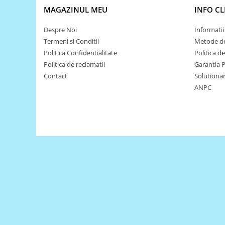
MAGAZINUL MEU
INFO CL
RS-485
Despre Noi
Informatii 
RTC
Termeni si Conditii
Metode de
Telecomenzi
Politica Confidentialitate
Politica d
Accesorii
Politica de reclamatii
Garantia 
Accesorii
Contact
Solutionare
ANPC
Antene
Breadboard
Cabluri
Conectori
Cutii
Sticker
Componente
Butoane, Tastaturi
Condensatoare