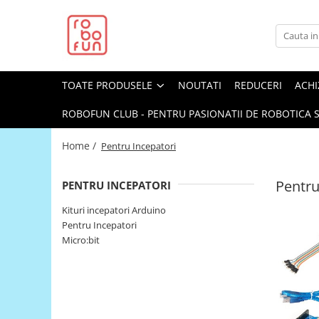
Toate Produsele
Arduino Original
TOATE PRODUSELE
NOUTATI
REDUCERI
ACHI
Arduino Compatibil
Raspberry PI
ROBOFUN CLUB - PENTRU PASIONATII DE ROBOTICA S
Raspberry PI
Home /
Pentru Incepatori
Alimentare
Racire
Pentru
PENTRU INCEPATORI
Hat
Kituri incepatori Arduino
Accesorii
Pentru Incepatori
Micro:bit
Audio
Cabluri si Conectori
Camera
Cutii