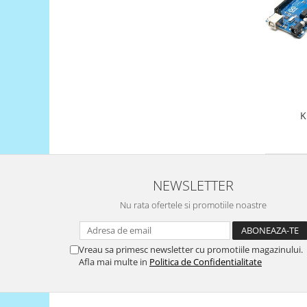
LCD
Module
Adaptoare si convertoare
ADC
Audio
CAN
K
Convertor nivel logic
Convertor USB la serial
Datalogger
NEWSLETTER
LCD
Nu rata ofertele si promotiile noastre
Module
Multiplexor
Vreau sa primesc newsletter cu promotiile magazinului.
Afla mai multe in
Politica de Confidentialitate
Radio
Releu
RS-232