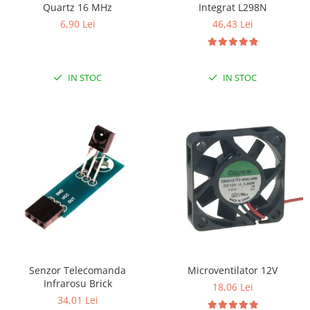
Quartz 16 MHz
Integrat L298N
RS-232
Micro:bit
PIR
Motor 25D
6,90 Lei
46,43 Lei
Motor 37D
RS-485
Nvidia
Radar
Motoreductor plastic
RTC
Olinuxino
Sonar
Stepper
IN STOC
IN STOC
Telecomenzi
Photon
Sunet
Sub-Micro
PIC
Tensiune
Tamiya
Platforme de dezvoltare
Termocuple
Roti si Senile
Python
Video
Rulmenti
Teensy
Vreme
Sasiu
Thing
Servomotoare
TI
Suruburi, Piulite, Conectare
Senzor Telecomanda
Microventilator 12V
Infrarosu Brick
18,06 Lei
34,01 Lei