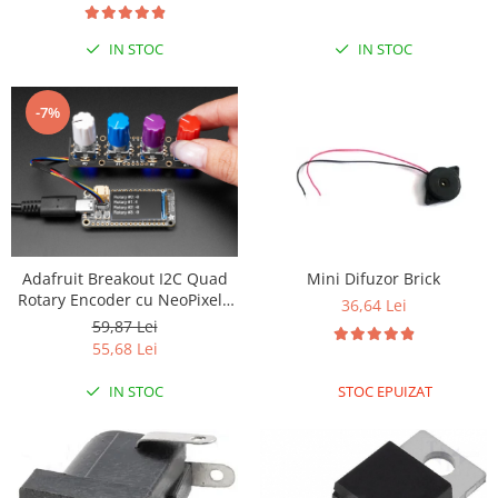
IN STOC
IN STOC
-7%
Adafruit Breakout I2C Quad
Mini Difuzor Brick
Rotary Encoder cu NeoPixel -
36,64 Lei
STEMMA QT / Qwiic
59,87 Lei
55,68 Lei
IN STOC
STOC EPUIZAT