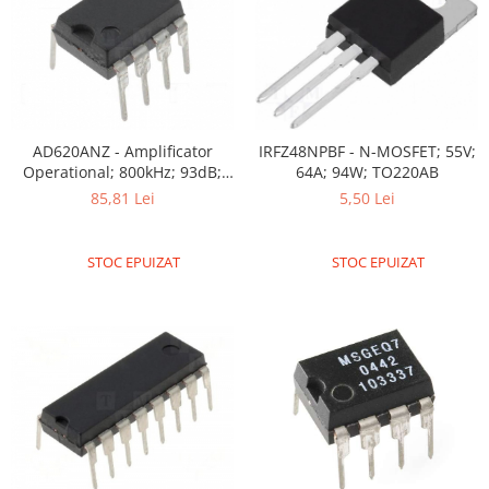
IRFZ48NPBF - N-MOSFET; 55V;
AD620ANZ - Amplificator
64A; 94W; TO220AB
Operational; 800kHz; 93dB;
DIP8
5,50 Lei
85,81 Lei
STOC EPUIZAT
STOC EPUIZAT