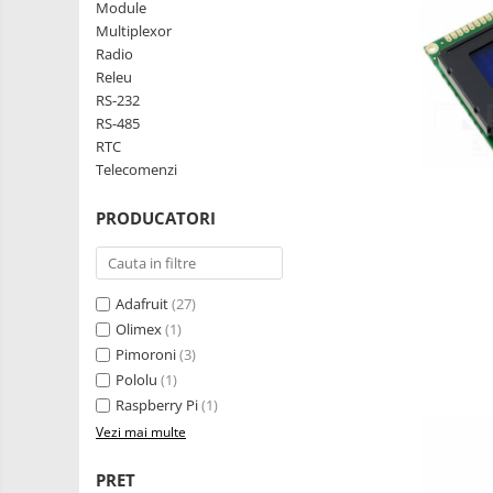
Robotics
Module
LCD
Kit
Multiplexor
Fun
Adaptoare si convertoare
Radio
Releu
Kit
ADC
RS-232
Roboti
Audio
RS-485
Cadouri
RTC
CAN
Mecanice
Telecomenzi
Platforme
Convertor nivel logic
de
PRODUCATORI
Convertor USB la serial
dezvoltare
Senzori
Datalogger
Surse
de
LCD
Adafruit
(27)
alimentare
Wireless
Module
Olimex
(1)
E-
Pimoroni
(3)
Multiplexor
Textil
Pololu
(1)
Radio
IOT -
Raspberry Pi
(1)
Internet
Releu
Vezi mai multe
of
GPS
RS-232
Things-
Machine
PRET