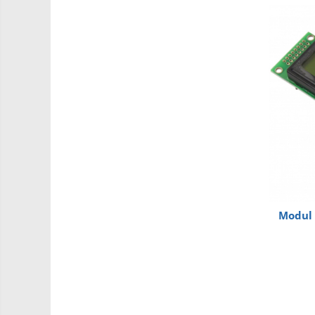
Driver
Altele
DC
Servo
Stepper
Encoder
Mecanice
Motoare
Micro Metal
Motoare
Motor 25D
Modul 
Motor 37D
Motoreductor plastic
Stepper
Sub-Micro
Tamiya