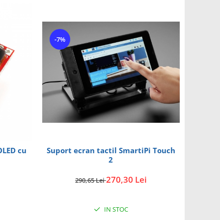
-7%
Suport ecran tactil SmartiPi Touch
OLED cu
2
270,30 Lei
290,65 Lei
IN STOC