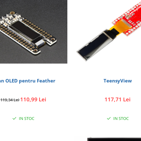
an OLED pentru Feather
TeensyView
110,99 Lei
117,71 Lei
119,34 Lei
IN STOC
IN STOC