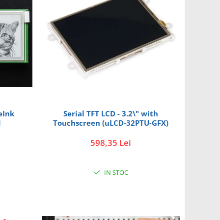
eInk
Serial TFT LCD - 3.2\" with
d
Touchscreen (uLCD-32PTU-GFX)
598,35 Lei
IN STOC