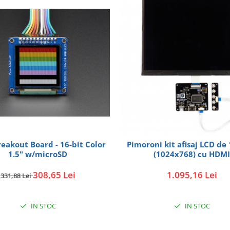
eakout Board - 16-bit Color
Pimoroni kit afisaj LCD de
1.5" w/microSD
(1024x768) cu HDM
308,65 Lei
1.095,16 Lei
331,88 Lei
IN STOC
IN STOC