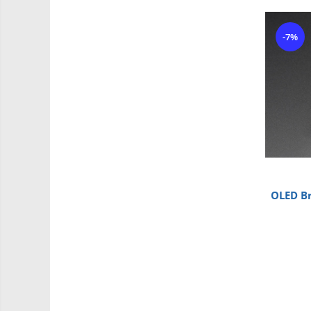
Carti
-7%
Junior Robotics
Lego Education
STEM Education
Ugears
Puzzle mecanic Ugears
Organizator de chei Wunderkey
Constructor foto Mozabrick &
Qbrix
OLED Br
Puzzle lemn Cluebox
Jocuri de societate
3D Printer & CNC
Actuator
Altele