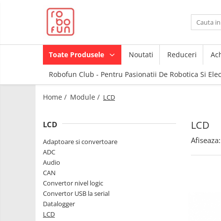
Toate Produsele
Arduino Original
Toate Produsele
Noutati
Reduceri
Ach
Arduino Compatibil
Robofun Club - Pentru Pasionatii De Robotica Si Ele
Raspberry PI
Raspberry PI
Module
Home /
Module /
LCD
Accesorii
Alimentare
Componente
Racire
LCD
LCD
Creion 3D
Hat
Afiseaza:
3Doodler
Adaptoare si convertoare
ADC
Accesorii
Imprimante
Audio
3D
Audio
CAN
Carti
Convertor nivel logic
Cabluri si Conectori
Pentru
Convertor USB la serial
Incepatori
Camera
Datalogger
Junior
Cutii
LCD