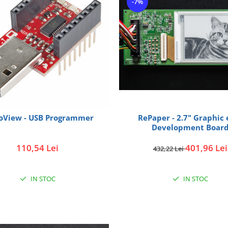
-7%
oView - USB Programmer
RePaper - 2.7" Graphic 
Development Boar
110,54 Lei
401,96 Lei
432,22 Lei
IN STOC
IN STOC