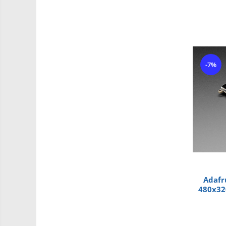
Intel
Latte Panda
Micro:bit
Nvidia
-7%
Olinuxino
Photon
PIC
Platforme de dezvoltare
Python
Teensy
Thing
Adafr
TI
480x32
Accelerometru
Biometric