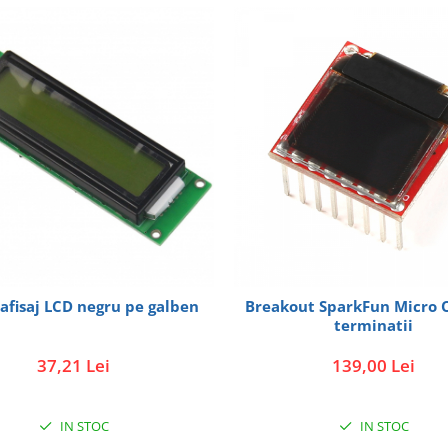
afisaj LCD negru pe galben
Breakout SparkFun Micro 
terminatii
37,21 Lei
139,00 Lei
IN STOC
IN STOC