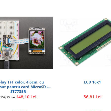
play TFT color, 4.6cm, cu
LCD 16x1
out pentru card MicroSD -
ST7735R
148,10 Lei
56,81 Lei
159,25 Lei