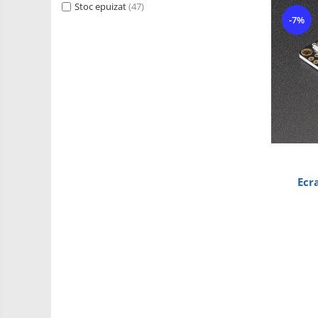
Stoc epuizat
(47)
PCB - Placute Circuit
-7%
Rezistoare
Imprimante 3D
3Doodler
Componente
Componente
Componente E3D
Filament Premium ABS 1.75 mm
Ecr
Filament Premium ABS 3 mm
Filament Premium PLA 1.75 mm
Filamente Speciale
Prusa I3 DIY Kit
Kituri incepatori Arduino
Pentru Incepatori
Micro:bit