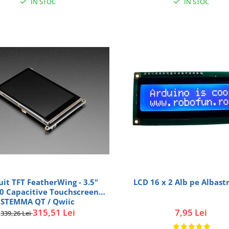
IN STOC
IN STOC
LCD 16 x 2 Alb pe Albast
uit TFT FeatherWing - 3.5"
0 Capacitive Touchscreen -
STEMMA QT / Qwiic
7,95 Lei
315,51 Lei
339,26 Lei