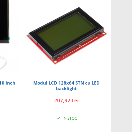
 10 inch
Modul LCD 128x64 STN cu LED
I
backlight
207,92 Lei
IN STOC