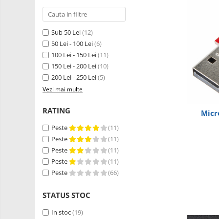
RS-485
Learning
Retrase
RTC
Shield
Telecomenzi
Sub 50 Lei
(12)
Unelte
50 Lei - 100 Lei
(6)
Accesorii
si
100 Lei - 150 Lei
(11)
Instrumente
Antene
150 Lei - 200 Lei
(10)
Breadboard
200 Lei - 250 Lei
(5)
Vezi mai multe
Cabluri
Conectori
RATING
Micr
Cutii
Peste
(11)
Sticker
Peste
(11)
Peste
(11)
Butoane, Tastaturi
Peste
(11)
Condensatoare
Peste
(66)
Generale
STATUS STOC
LED
In stoc
(19)
Microcontrollere AVR