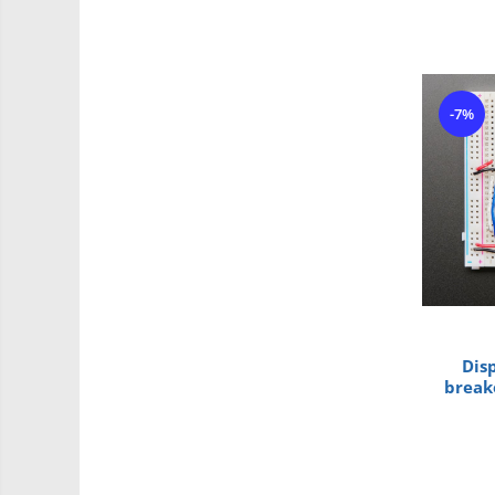
Roti si Senile
Rulmenti
Sasiu
Servomotoare
-7%
Suruburi, Piulite, Conectare
Arduino
Raspberry
.NET
Android
ARM
AVR
Dis
Espruino
break
Feather
Flora
FPGA