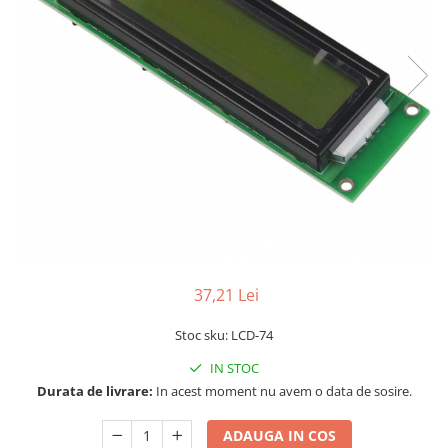
RS-232
Micro:bit
PIR
Motor 25D
Motor 37D
RS-485
Nvidia
Radar
Motoreductor plastic
RTC
Olinuxino
Sonar
Stepper
Telecomenzi
Photon
Sunet
Sub-Micro
PIC
Tensiune
Tamiya
Platforme de dezvoltare
Termocuple
Roti si Senile
Python
Video
Rulmenti
Teensy
Vreme
Sasiu
Thing
Servomotoare
37,21 Lei
TI
Suruburi, Piulite, Conectare
Stoc sku: LCD-74
IN STOC
Durata de livrare:
In acest moment nu avem o data de sosire.
ADAUGA IN COS