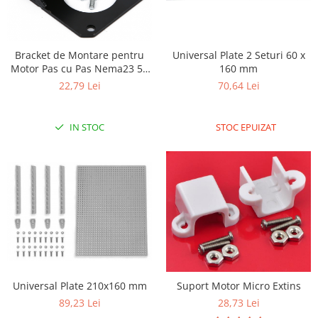
Bracket de Montare pentru
Universal Plate 2 Seturi 60 x
Motor Pas cu Pas Nema23 57
160 mm
cu Suruburi
22,79 Lei
70,64 Lei
IN STOC
STOC EPUIZAT
Universal Plate 210x160 mm
Suport Motor Micro Extins
89,23 Lei
28,73 Lei