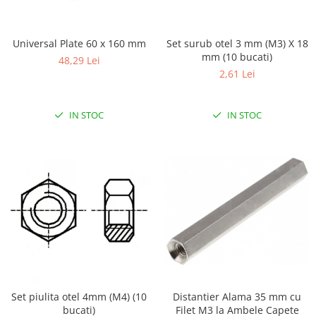
RS-232
Micro:bit
PIR
Motor 25D
Motor 37D
RS-485
Nvidia
Radar
Universal Plate 60 x 160 mm
Set surub otel 3 mm (M3) X 18
Motoreductor plastic
mm (10 bucati)
RTC
Olinuxino
Sonar
48,29 Lei
Stepper
2,61 Lei
Telecomenzi
Photon
Sunet
Sub-Micro
PIC
Tensiune
Tamiya
IN STOC
IN STOC
Platforme de dezvoltare
Termocuple
Roti si Senile
Python
Video
Rulmenti
Teensy
Vreme
Sasiu
Thing
Servomotoare
TI
Suruburi, Piulite, Conectare
Set piulita otel 4mm (M4) (10
Distantier Alama 35 mm cu
bucati)
Filet M3 la Ambele Capete