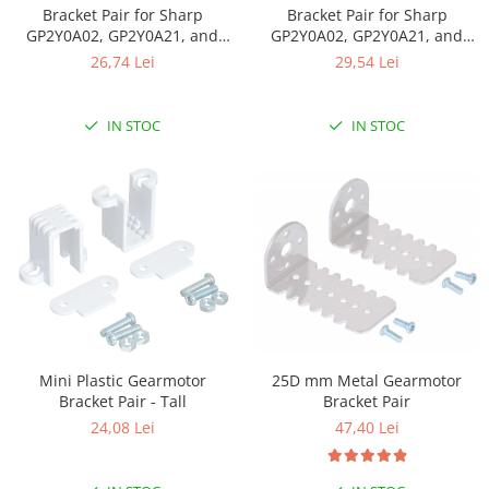
Bracket Pair for Sharp
Bracket Pair for Sharp
GP2Y0A02, GP2Y0A21, and
GP2Y0A02, GP2Y0A21, and
GP2Y0A41 Distance Sensors -
GP2Y0A41 Distance Sensors -
26,74 Lei
29,54 Lei
Parallel
Multi-Option
IN STOC
IN STOC
Mini Plastic Gearmotor
25D mm Metal Gearmotor
Bracket Pair - Tall
Bracket Pair
24,08 Lei
47,40 Lei