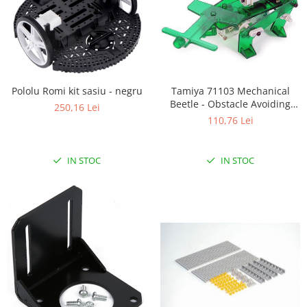
Pololu Romi kit sasiu - negru
Tamiya 71103 Mechanical
Beetle - Obstacle Avoiding
250,16 Lei
Type
110,76 Lei
IN STOC
IN STOC