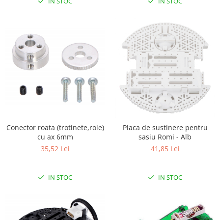
IN STOC
IN STOC
Conector roata (trotinete,role)
Placa de sustinere pentru
cu ax 6mm
sasiu Romi - Alb
35,52 Lei
41,85 Lei
IN STOC
IN STOC