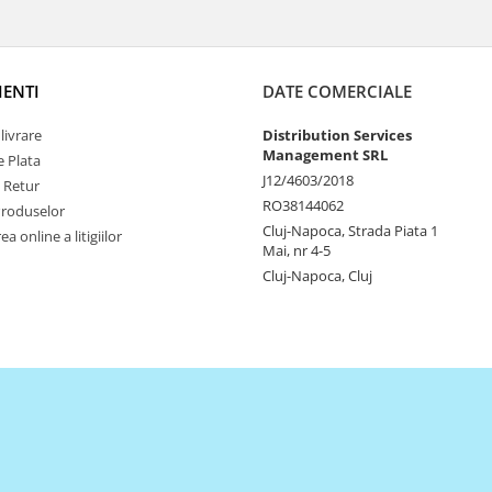
IENTI
DATE COMERCIALE
livrare
Distribution Services
Management SRL
 Plata
J12/4603/2018
e Retur
RO38144062
Produselor
Cluj-Napoca, Strada Piata 1
a online a litigiilor
Mai, nr 4-5
Cluj-Napoca, Cluj