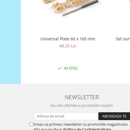
Generale
LED
Microcontrollere AVR
PCB - Placute Circuit
Rezistoare
Set su
Universal Plate 60 x 160 mm
48,29 Lei
Creion 3D 3Doodler
Imprimante 3D
Imprimante 3D
IN STOC
3Doodler
Componente
Componente
NEWSLETTER
Componente E3D
Filament Premium ABS 1.75 mm
Nu rata ofertele si promotiile noastre
Filament Premium ABS 3 mm
Filament Premium PLA 1.75 mm
Vreau sa primesc newsletter cu promotiile magazinului.
Afla mai multe in
Politica de Confidentialitate