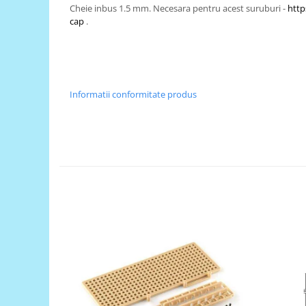
Cheie inbus 1.5 mm. Necesara pentru acest suruburi -
http
RS-485
cap
.
RTC
Telecomenzi
Accesorii
Informatii conformitate produs
Accesorii
Antene
Breadboard
Cabluri
Conectori
Cutii
Sticker
Componente
Butoane, Tastaturi
Condensatoare