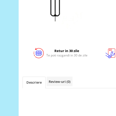
LCD
Module
Adaptoare si convertoare
ADC
Audio
CAN
Retur in 30 zile
Convertor nivel logic
Te poti razgandi in 30 de zile
Convertor USB la serial
Datalogger
LCD
Review-uri
(0)
Descriere
Module
Multiplexor
Radio
Releu
RS-232