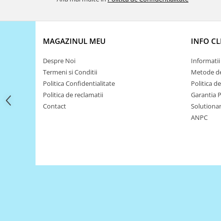
Filamente Speciale
Prusa I3 DIY Kit
Carti
MAGAZINUL MEU
INFO CL
Pentru Incepatori
Kituri incepatori Arduino
Despre Noi
Informatii 
Pentru Incepatori
Termeni si Conditii
Metode de
Politica Confidentialitate
Politica d
Micro:bit
Politica de reclamatii
Garantia 
Junior Robotics
Contact
Solutionare
Carti
ANPC
Junior Robotics
Lego Education
STEM Education
Ugears
Kit Fun
Kit Roboti
Cadouri