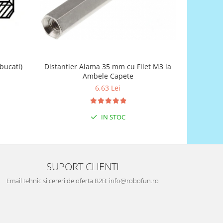
bucati)
Distantier Alama 35 mm cu Filet M3 la
Set surub
Ambele Capete
6,63 Lei
IN STOC
SUPORT CLIENTI
Email tehnic si cereri de oferta B2B: info@robofun.ro