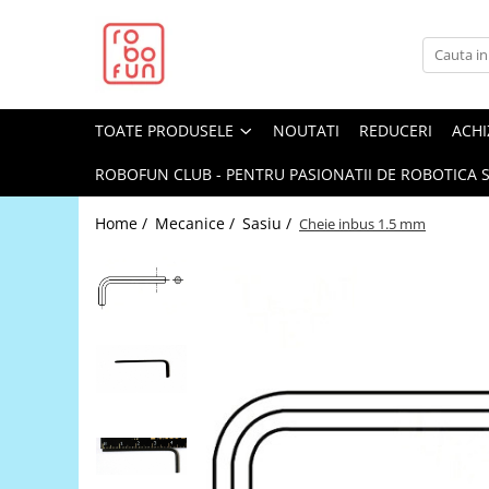
Toate Produsele
Arduino Original
TOATE PRODUSELE
NOUTATI
REDUCERI
ACHI
Arduino Compatibil
Raspberry PI
ROBOFUN CLUB - PENTRU PASIONATII DE ROBOTICA S
Raspberry PI
Home /
Mecanice /
Sasiu /
Cheie inbus 1.5 mm
Alimentare
Racire
Hat
Accesorii
Audio
Cabluri si Conectori
Camera
Cutii