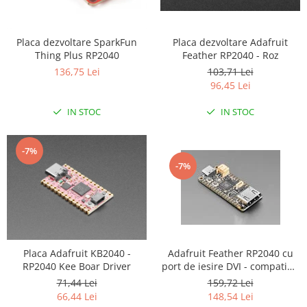
LCD
Module
Placa dezvoltare Adafruit
Placa dezvoltare SparkFun
Adaptoare si convertoare
Feather RP2040 - Roz
Thing Plus RP2040
103,71 Lei
ADC
136,75 Lei
96,45 Lei
Audio
IN STOC
IN STOC
CAN
Convertor nivel logic
-7%
Convertor USB la serial
-7%
Datalogger
LCD
Module
Multiplexor
Adafruit Feather RP2040 cu
Placa Adafruit KB2040 -
Radio
port de iesire DVI - compatibil
RP2040 Kee Boar Driver
cu HDMI
159,72 Lei
71,44 Lei
Releu
148,54 Lei
66,44 Lei
RS-232