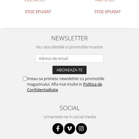
Platforme de dezvoltare
Arduino
STOC EPUIZAT
STOC EPUIZAT
Raspberry
.NET
NEWSLETTER
Android
Nu rata ofertele si promotiile noastre
ARM
AVR
Espruino
Feather
Vreau sa primesc newsletter cu promotiile
magazinului. Afla mai multe in
Politica de
Flora
Confidentialitate
FPGA
SOCIAL
Intel
Latte Panda
Urmareste-ne in social media
Micro:bit
Nvidia