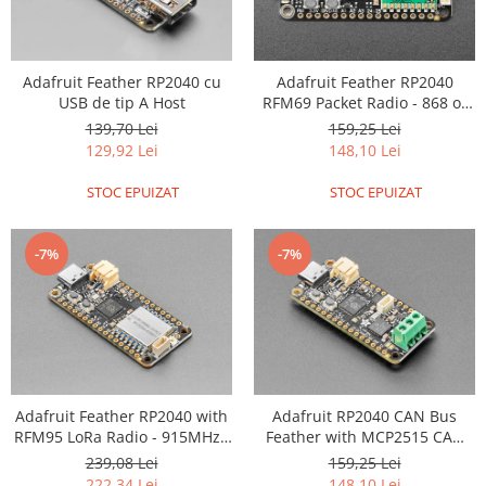
Encoder
Mecanice
Motoare
Adafruit Feather RP2040 cu
Adafruit Feather RP2040
Micro Metal
USB de tip A Host
RFM69 Packet Radio - 868 or
915MHz - RadioFruit and
139,70 Lei
159,25 Lei
Motoare
STEMMA QT
129,92 Lei
148,10 Lei
Motor 25D
Motor 37D
STOC EPUIZAT
STOC EPUIZAT
Motoreductor plastic
Stepper
-7%
-7%
Sub-Micro
Tamiya
Roti si Senile
Rulmenti
Sasiu
Adafruit Feather RP2040 with
Adafruit RP2040 CAN Bus
Servomotoare
RFM95 LoRa Radio - 915MHz -
Feather with MCP2515 CAN
RadioFruit and STEMMA QT
Controller - STEMMA QT
Suruburi, Piulite, Conectare
239,08 Lei
159,25 Lei
222,34 Lei
148,10 Lei