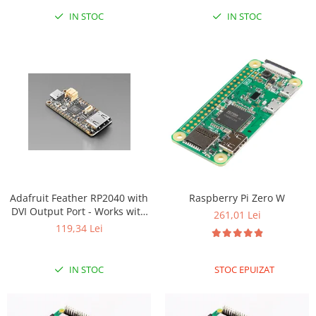
IN STOC
IN STOC
RS-485
RTC
Telecomenzi
Accesorii
Accesorii
Antene
Breadboard
Cabluri
Conectori
Adafruit Feather RP2040 with
Raspberry Pi Zero W
DVI Output Port - Works with
Cutii
261,01 Lei
HDMI
119,34 Lei
Sticker
Componente
IN STOC
STOC EPUIZAT
Butoane, Tastaturi
Condensatoare