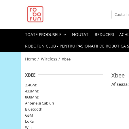
Toate Produsele
Arduino Original
TOATE PRODUSELE
NOUTATI
REDUCERI
ACHI
Arduino Compatibil
Raspberry PI
ROBOFUN CLUB - PENTRU PASIONATII DE ROBOTICA S
Raspberry PI
Home /
Wireless /
Xbee
Alimentare
Racire
Xbee
XBEE
Hat
Afiseaza:
2.4Ghz
Accesorii
433Mhz
868Mhz
Audio
Antene si Cabluri
Cabluri si Conectori
Bluetooth
GSM
Camera
LoRa
Cutii
Wifi