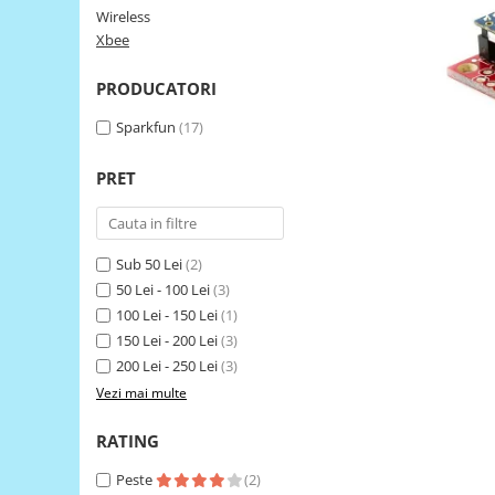
Wireless
LCD
Xbee
Module
Adaptoare si convertoare
PRODUCATORI
ADC
Sparkfun
(17)
Audio
PRET
CAN
Convertor nivel logic
Convertor USB la serial
Sub 50 Lei
(2)
Datalogger
50 Lei - 100 Lei
(3)
100 Lei - 150 Lei
(1)
LCD
150 Lei - 200 Lei
(3)
Module
200 Lei - 250 Lei
(3)
Multiplexor
Vezi mai multe
Radio
RATING
Releu
Peste
(2)
RS-232