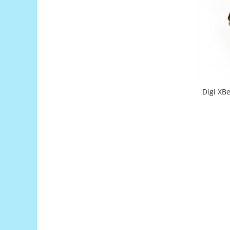
Filamente Speciale
Prusa I3 DIY Kit
Carti
Pentru Incepatori
Kituri incepatori Arduino
Pentru Incepatori
Micro:bit
Digi XB
Junior Robotics
Carti
Junior Robotics
Lego Education
STEM Education
Ugears
Kit Fun
Kit Roboti
Cadouri