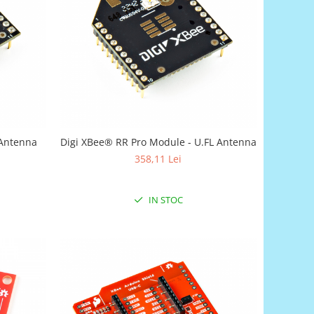
 Antenna
Digi XBee® RR Pro Module - U.FL Antenna
358,11 Lei
IN STOC