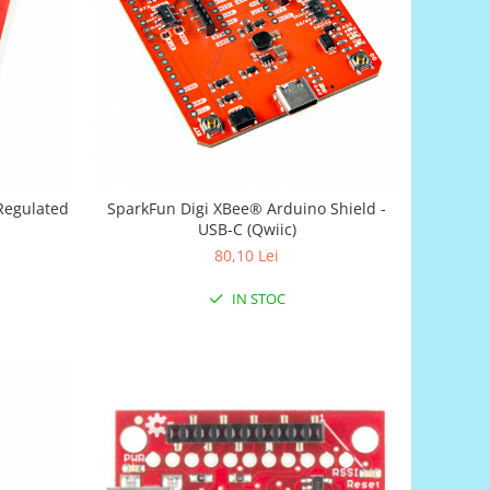
Regulated
SparkFun Digi XBee® Arduino Shield -
USB-C (Qwiic)
80,10 Lei
IN STOC