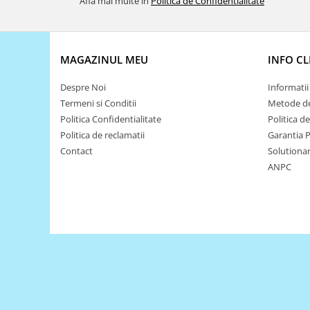
Afla mai multe in
Politica de Confidentialitate
Platforme de dezvoltare
Arduino
Raspberry
MAGAZINUL MEU
INFO CL
.NET
Despre Noi
Informatii 
Android
Termeni si Conditii
Metode de
ARM
Politica Confidentialitate
Politica d
AVR
Politica de reclamatii
Garantia 
Contact
Solutionare
Espruino
ANPC
Feather
Flora
FPGA
Intel
Latte Panda
Micro:bit
Nvidia