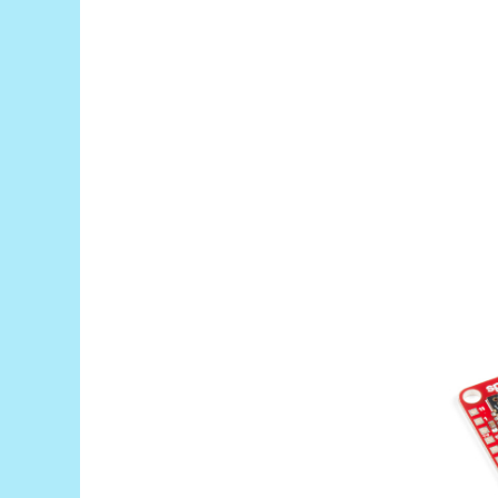
Puzzle mecanic Ugears
Organizator de chei Wunderkey
Constructor foto Mozabrick &
Qbrix
Puzzle lemn Cluebox
Jocuri de societate
Mecanice
3D Printer & CNC
Actuator
Altele
Driver
Altele
DC
Servo
Stepper