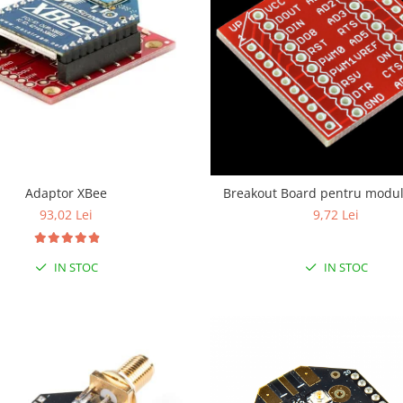
Adaptor XBee
Breakout Board pentru modul
93,02 Lei
9,72 Lei
IN STOC
IN STOC