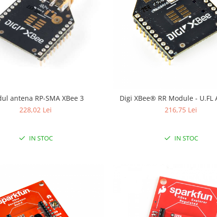
ul antena RP-SMA XBee 3
Digi XBee® RR Module - U.FL
228,02 Lei
216,75 Lei
IN STOC
IN STOC