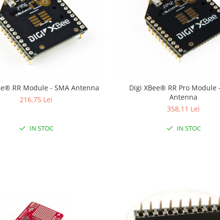
ee® RR Module - SMA Antenna
Digi XBee® RR Pro Module 
Antenna
216,75 Lei
358,11 Lei
IN STOC
IN STOC