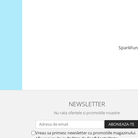
Encoder
Mecanice
Motoare
Micro Metal
Motoare
Motor 25D
SparkFun 
Motor 37D
Motoreductor plastic
Stepper
Sub-Micro
Tamiya
Roti si Senile
NEWSLETTER
Rulmenti
Sasiu
Nu rata ofertele si promotiile noastre
Servomotoare
Suruburi, Piulite, Conectare
Vreau sa primesc newsletter cu promotiile magazinului.