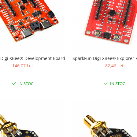
 Digi XBee® Development Board
SparkFun Digi XBee® Explorer 
146,07 Lei
82,46 Lei
IN STOC
IN STOC