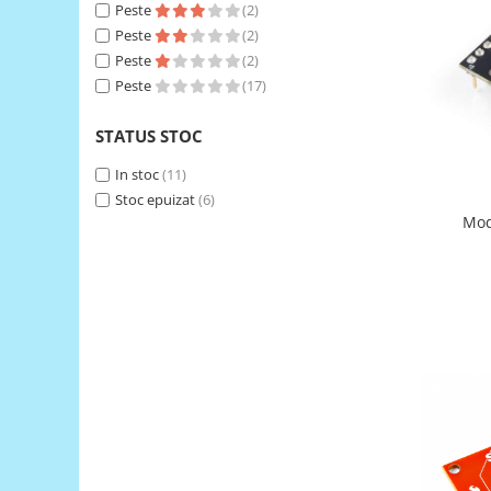
Peste
(2)
RS-485
Peste
(2)
Peste
(2)
RTC
Peste
(17)
Telecomenzi
Accesorii
STATUS STOC
Accesorii
In stoc
(11)
Antene
Stoc epuizat
(6)
Mod
Breadboard
Cabluri
Conectori
Cutii
Sticker
Componente
Butoane, Tastaturi
Condensatoare