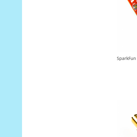
Generale
LED
Microcontrollere AVR
PCB - Placute Circuit
Rezistoare
Creion 3D 3Doodler
Imprimante 3D
SparkFun
Imprimante 3D
3Doodler
Componente
Componente
Componente E3D
Filament Premium ABS 1.75 mm
Filament Premium ABS 3 mm
Filament Premium PLA 1.75 mm