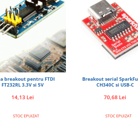
ca breakout pentru FTDI
Breakout serial SparkF
FT232RL 3.3V si 5V
CH340C si USB-C
14,13 Lei
70,68 Lei
STOC EPUIZAT
STOC EPUIZAT