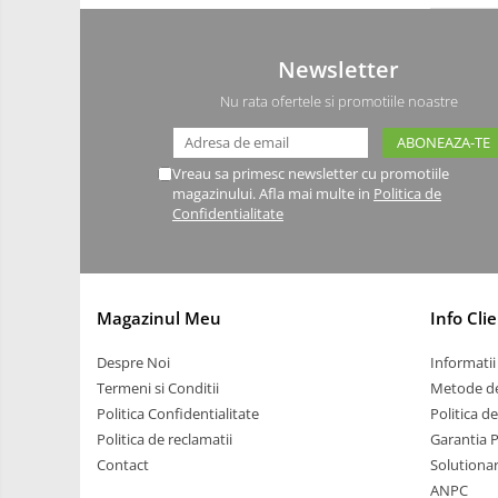
Driver
Altele
Newsletter
DC
Servo
Nu rata ofertele si promotiile noastre
Stepper
Encoder
Vreau sa primesc newsletter cu promotiile
magazinului. Afla mai multe in
Politica de
Mecanice
Confidentialitate
Motoare
Micro Metal
Motoare
Magazinul Meu
Info Clie
Motor 25D
Motor 37D
Despre Noi
Informatii 
Motoreductor plastic
Termeni si Conditii
Metode de
Stepper
Politica Confidentialitate
Politica d
Politica de reclamatii
Garantia 
Sub-Micro
Contact
Solutionare
Tamiya
ANPC