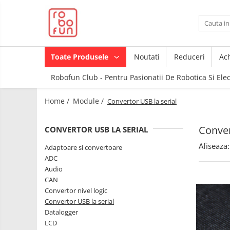
Toate Produsele
Arduino Original
Toate Produsele
Noutati
Reduceri
Ach
Arduino Compatibil
Robofun Club - Pentru Pasionatii De Robotica Si Ele
Raspberry PI
Raspberry PI
Module
Home /
Module /
Convertor USB la serial
Accesorii
Alimentare
Componente
Racire
Conver
CONVERTOR USB LA SERIAL
Creion 3D
Hat
Afiseaza:
3Doodler
Adaptoare si convertoare
ADC
Accesorii
Imprimante
Audio
3D
Audio
CAN
Carti
Convertor nivel logic
Cabluri si Conectori
Pentru
Convertor USB la serial
Incepatori
Camera
Datalogger
Junior
Cutii
LCD