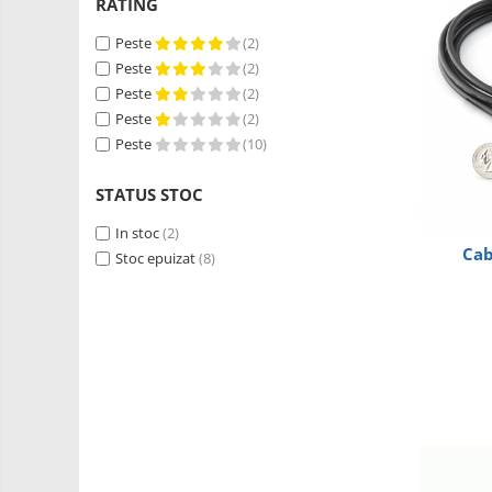
RS-485
RATING
Learning
Retrase
RTC
Peste
(2)
Shield
Peste
(2)
Telecomenzi
Unelte
Peste
(2)
Accesorii
si
Peste
(2)
Instrumente
Antene
Peste
(10)
Breadboard
STATUS STOC
Cabluri
In stoc
(2)
Conectori
Cab
Stoc epuizat
(8)
Cutii
Sticker
Butoane, Tastaturi
Condensatoare
Generale
LED
Microcontrollere AVR