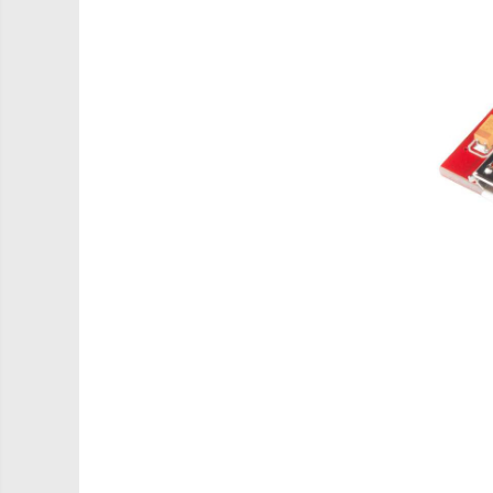
Carti
Junior Robotics
Lego Education
STEM Education
Ugears
Puzzle mecanic Ugears
Organizator de chei Wunderkey
Constructor foto Mozabrick &
Qbrix
Puzzle lemn Cluebox
Jocuri de societate
3D Printer & CNC
Actuator
Altele