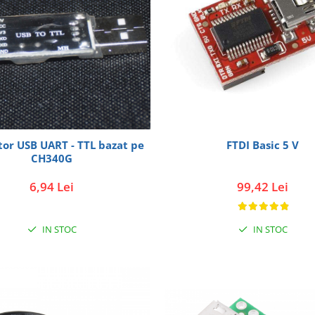
or USB UART - TTL bazat pe
FTDI Basic 5 V
CH340G
6,94 Lei
99,42 Lei
IN STOC
IN STOC