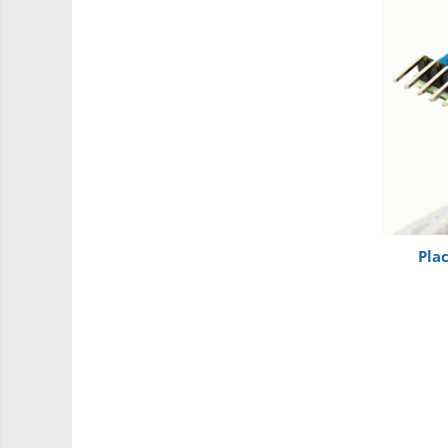
PCB - Placute Circuit
Rezistoare
Imprimante 3D
3Doodler
Componente
Componente
Componente E3D
Filament Premium ABS 1.75 mm
Pla
Filament Premium ABS 3 mm
Filament Premium PLA 1.75 mm
Filamente Speciale
Prusa I3 DIY Kit
Kituri incepatori Arduino
Pentru Incepatori
Micro:bit