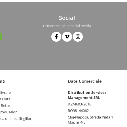
Social
Urmareste-ne in social media
nti
Date Comerciale
livrare
Distribution Services
Management SRL
 Plata
J12/4603/2018
e Retur
RO38144062
Produselor
Cluj-Napoca, Strada Piata 1
a online a litigiilor
Mai, nr 4-5