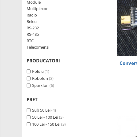
Robotics
Module
LCD
Kit
Multiplexor
Fun
Adaptoare si convertoare
Radio
Releu
Kit
ADC
RS-232
Roboti
Audio
RS-485
Cadouri
RTC
CAN
Mecanice
Telecomenzi
Platforme
Convertor nivel logic
de
PRODUCATORI
Convertor USB la serial
Convert
dezvoltare
Senzori
Pololu
(1)
Datalogger
Surse
Robofun
(3)
de
LCD
Sparkfun
(6)
alimentare
Wireless
Module
E-
PRET
Multiplexor
Textil
Radio
Sub 50 Lei
(4)
IOT -
Internet
50 Lei - 100 Lei
(3)
Releu
of
100 Lei - 150 Lei
(3)
GPS
RS-232
Things-
Machine