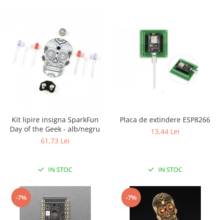
Kit lipire insigna SparkFun
Placa de extindere ESP8266
Day of the Geek - alb/negru
13,44 Lei
61,73 Lei
IN STOC
IN STOC
-7%
-7%