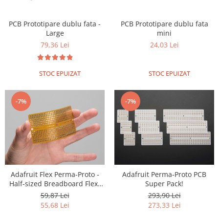
PCB Prototipare dublu fata -
PCB Prototipare dublu fata
Large
mini
79,36 Lei
24,03 Lei
STOC EPUIZAT
STOC EPUIZAT
-7%
-7%
Adafruit Flex Perma-Proto -
Adafruit Perma-Proto PCB
Half-sized Breadboard Flex-
Super Pack!
PCB
59,87 Lei
293,90 Lei
55,68 Lei
273,33 Lei