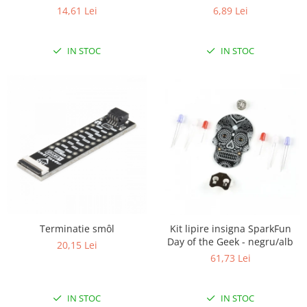
placa PCB)
14,61 Lei
6,89 Lei
IN STOC
IN STOC
Terminatie smôl
Kit lipire insigna SparkFun
Day of the Geek - negru/alb
20,15 Lei
61,73 Lei
IN STOC
IN STOC