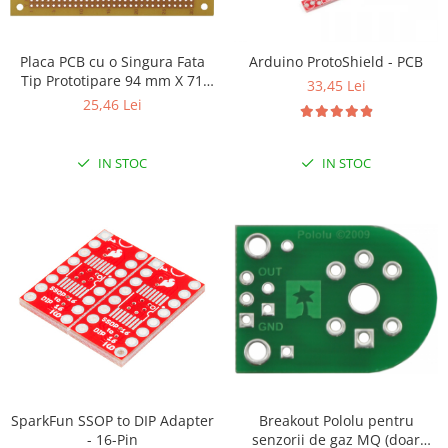
RS-232
Micro:bit
PIR
Motor 25D
Motor 37D
RS-485
Nvidia
Radar
Placa PCB cu o Singura Fata
Arduino ProtoShield - PCB
Motoreductor plastic
Tip Prototipare 94 mm X 71
RTC
Olinuxino
Sonar
33,45 Lei
mm
Stepper
25,46 Lei
Telecomenzi
Photon
Sunet
Sub-Micro
PIC
Tensiune
Tamiya
IN STOC
IN STOC
Platforme de dezvoltare
Termocuple
Roti si Senile
Python
Video
Rulmenti
Teensy
Vreme
Sasiu
Thing
Servomotoare
TI
Suruburi, Piulite, Conectare
SparkFun SSOP to DIP Adapter
Breakout Pololu pentru
- 16-Pin
senzorii de gaz MQ (doar