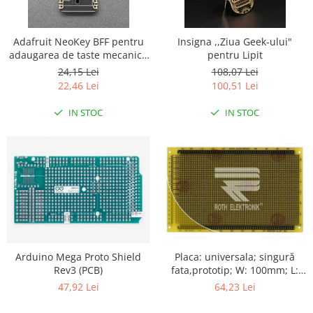
Adafruit NeoKey BFF pentru
Insigna ,,Ziua Geek-ului"
adaugarea de taste mecanice
pentru Lipit
pe QT Py si Xiao - Compatibil
24,15 Lei
108,07 Lei
cu intrerupatoarele MX
22,46 Lei
100,51 Lei
IN STOC
IN STOC
Arduino Mega Proto Shield
Placa: universala; singură
Rev3 (PCB)
fata,prototip; W: 100mm; L:
160mm
47,92 Lei
64,23 Lei