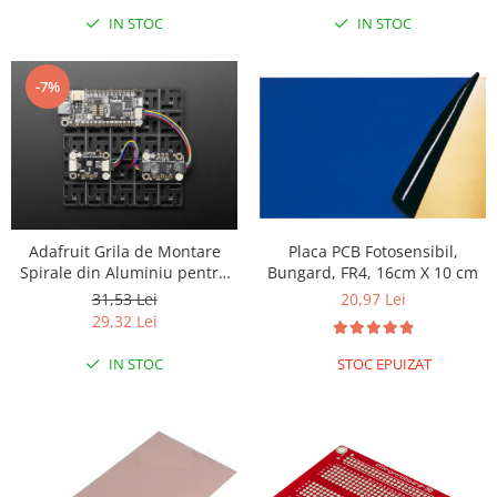
IN STOC
IN STOC
-7%
Adafruit Grila de Montare
Placa PCB Fotosensibil,
Spirale din Aluminiu pentru
Bungard, FR4, 16cm X 10 cm
PCB-uri cu Spatiere de 0.1
31,53 Lei
20,97 Lei
inch - 5x5
29,32 Lei
IN STOC
STOC EPUIZAT