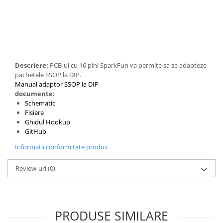
Generale
LED
Microcontrollere AVR
PCB - Placute Circuit
Rezistoare
Descriere:
PCB-ul cu 16 pini SparkFun va permite sa se adapteze
pachetele SSOP la DIP.
Creion 3D 3Doodler
Manual adaptor SSOP la DIP
Imprimante 3D
documente:
Schematic
Imprimante 3D
Fisiere
3Doodler
Ghidul Hookup
GitHub
Componente
Informatii conformitate produs
Componente
Componente E3D
Review-uri
(0)
Filament Premium ABS 1.75 mm
Filament Premium ABS 3 mm
Filament Premium PLA 1.75 mm
PRODUSE SIMILARE