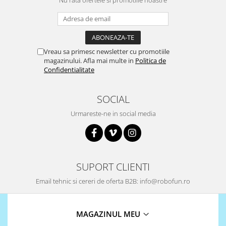
Puzzle mecanic Ugears
Organizator de chei Wunderkey
Constructor foto Mozabrick &
Qbrix
Vreau sa primesc newsletter cu promotiile
magazinului. Afla mai multe in
Politica de
Puzzle lemn Cluebox
Confidentialitate
Jocuri de societate
SOCIAL
Mecanice
3D Printer & CNC
Urmareste-ne in social media
Actuator
Altele
Driver
SUPORT CLIENTI
Altele
Email tehnic si cereri de oferta B2B: info@robofun.ro
DC
Servo
Stepper
MAGAZINUL MEU