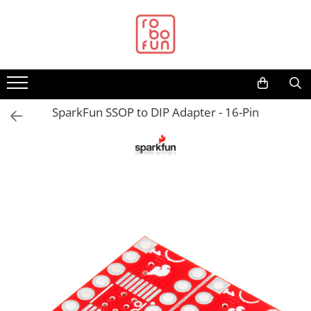
Toate Produsele
Arduino Original
Arduino Compatibil
Raspberry PI
SparkFun SSOP to DIP Adapter - 16-Pin
Raspberry PI
Alimentare
Racire
Hat
Accesorii
Audio
Cabluri si Conectori
Camera
Cutii