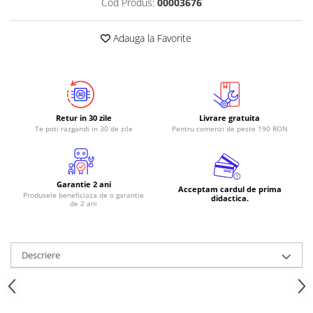
Cod Produs:
00003676
RS-485
Adauga la Favorite
RTC
Telecomenzi
Accesorii
Accesorii
Retur in 30 zile
Livrare gratuita
Antene
Te poti razgandi in 30 de zile
Pentru comenzi de peste 190 RON
Breadboard
Cabluri
Garantie 2 ani
Conectori
Acceptam cardul de prima
Produsele beneficiaza de o garantie
didactica.
de 2 ani
Cutii
Sticker
Componente
Descriere
Butoane, Tastaturi
Condensatoare