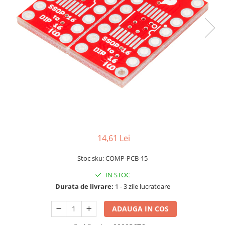
LCD
Module
Adaptoare si convertoare
ADC
Audio
CAN
Convertor nivel logic
Convertor USB la serial
Datalogger
14,61 Lei
LCD
Stoc sku: COMP-PCB-15
Module
IN STOC
Multiplexor
Durata de livrare:
1 - 3 zile lucratoare
Radio
Releu
ADAUGA IN COS
RS-232