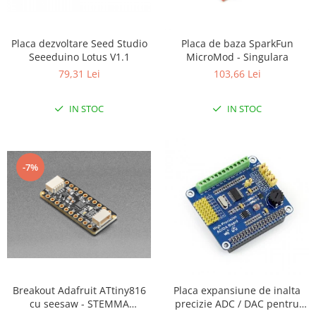
RS-232
Micro:bit
PIR
Motor 25D
Motor 37D
RS-485
Nvidia
Radar
Placa dezvoltare Seed Studio
Placa de baza SparkFun
Motoreductor plastic
Seeeduino Lotus V1.1
MicroMod - Singulara
RTC
Olinuxino
Sonar
Stepper
79,31 Lei
103,66 Lei
Telecomenzi
Photon
Sunet
Sub-Micro
PIC
Tensiune
Tamiya
IN STOC
IN STOC
Platforme de dezvoltare
Termocuple
Roti si Senile
Python
Video
Rulmenti
-7%
Teensy
Vreme
Sasiu
Thing
Servomotoare
TI
Suruburi, Piulite, Conectare
Breakout Adafruit ATtiny816
Placa expansiune de inalta
cu seesaw - STEMMA
precizie ADC / DAC pentru