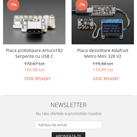
-7%
-7%
Placa prototipare Arturo182
Placa dezvoltare Adafruit
Serpente cu USB C
Metro Mini 328 V2
172,67 Lei
119,34 Lei
160,58 Lei
110,99 Lei
STOC EPUIZAT
STOC EPUIZAT
NEWSLETTER
Nu rata ofertele si promotiile noastre