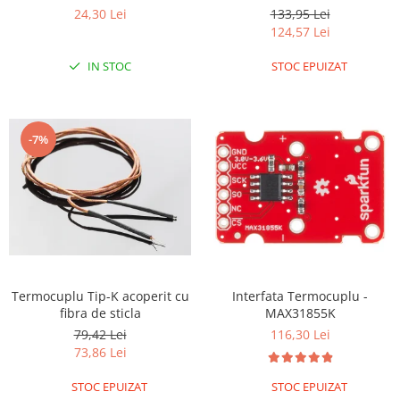
cu 2 fire si o lungime de 1
24,30 Lei
133,95 Lei
RS-485
metru
124,57 Lei
RTC
IN STOC
STOC EPUIZAT
Telecomenzi
Accesorii
Accesorii
-7%
Antene
Breadboard
Cabluri
Conectori
Cutii
Termocuplu Tip-K acoperit cu
Interfata Termocuplu -
Sticker
fibra de sticla
MAX31855K
Componente
79,42 Lei
116,30 Lei
Butoane, Tastaturi
73,86 Lei
Condensatoare
STOC EPUIZAT
STOC EPUIZAT