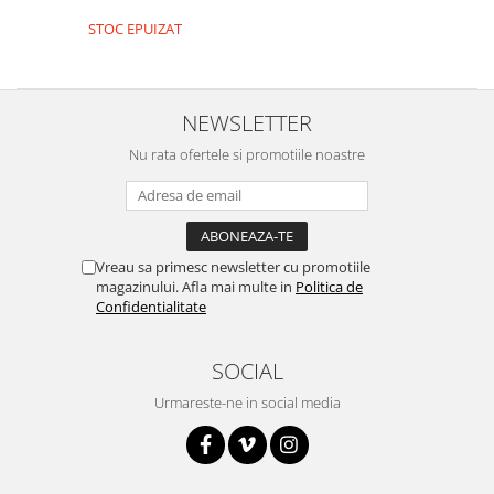
Encoder
STOC EPUIZAT
Mecanice
Motoare
Micro Metal
NEWSLETTER
Motoare
Nu rata ofertele si promotiile noastre
Motor 25D
Motor 37D
Motoreductor plastic
Stepper
Vreau sa primesc newsletter cu promotiile
Sub-Micro
magazinului. Afla mai multe in
Politica de
Tamiya
Confidentialitate
Roti si Senile
SOCIAL
Rulmenti
Sasiu
Urmareste-ne in social media
Servomotoare
Suruburi, Piulite, Conectare