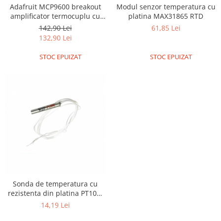
Adafruit MCP9600 breakout
Modul senzor temperatura cu
Puzzle mecanic Ugears
amplificator termocuplu cu
platina MAX31865 RTD
Organizator de chei Wunderkey
I2C
142,90 Lei
61,85 Lei
132,90 Lei
Constructor foto Mozabrick &
Qbrix
STOC EPUIZAT
STOC EPUIZAT
Puzzle lemn Cluebox
Jocuri de societate
Mecanice
3D Printer & CNC
Actuator
Altele
Driver
Altele
DC
Sonda de temperatura cu
rezistenta din platina PT100,
Servo
cu 2 fire si o lungime de 1
14,19 Lei
Stepper
metru