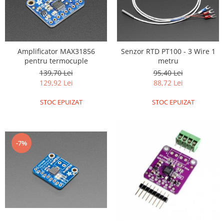
Filamente Speciale
Prusa I3 DIY Kit
Carti
Pentru Incepatori
Amplificator MAX31856
Senzor RTD PT100 - 3 Wire 1
Kituri incepatori Arduino
pentru termocuple
metru
139,70 Lei
95,40 Lei
Pentru Incepatori
129,92 Lei
88,72 Lei
Micro:bit
STOC EPUIZAT
STOC EPUIZAT
Junior Robotics
Carti
Junior Robotics
-7%
Lego Education
STEM Education
Ugears
Kit Fun
Kit Roboti
Cadouri