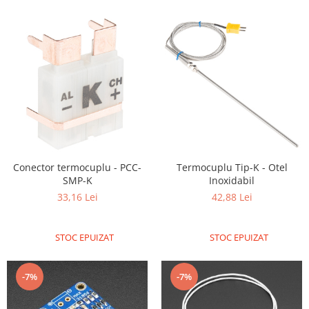
Generale
LED
Microcontrollere AVR
PCB - Placute Circuit
Rezistoare
Creion 3D 3Doodler
Imprimante 3D
Imprimante 3D
Conector termocuplu - PCC-
Termocuplu Tip-K - Otel
3Doodler
SMP-K
Inoxidabil
Componente
33,16 Lei
42,88 Lei
Componente
Componente E3D
STOC EPUIZAT
STOC EPUIZAT
Filament Premium ABS 1.75 mm
Filament Premium ABS 3 mm
-7%
-7%
Filament Premium PLA 1.75 mm