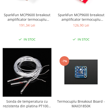
LCD
Module
SparkFun MCP9600 breakout
SparkFun MCP9600 breakout
Adaptoare si convertoare
amplificator termocuplu
amplificator termocuplu
(conector PCC)
(terminatii surub)
ADC
191,34 Lei
126,90 Lei
Audio
IN STOC
IN STOC
CAN
Convertor nivel logic
Convertor USB la serial
-7%
Datalogger
LCD
Module
Multiplexor
Radio
Releu
Sonda de temperatura cu
Termocuplu Breakout Board -
rezistenta din platina PT1000,
MAX31850K
RS-232