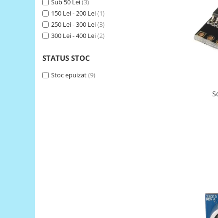
Sub 50 Lei
(3)
150 Lei - 200 Lei
(1)
RS-485
250 Lei - 300 Lei
(3)
RTC
300 Lei - 400 Lei
(2)
Telecomenzi
STATUS STOC
Accesorii
Accesorii
Stoc epuizat
(9)
Antene
S
Breadboard
Cabluri
Conectori
Cutii
Sticker
Componente
Butoane, Tastaturi
Condensatoare