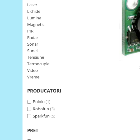
Laser
LCD
Lichide
Module
Lumina
Adaptoare si convertoare
Magnetic
PIR
ADC
Radar
Audio
Sonar
Sunet
CAN
Tensiune
Convertor nivel logic
Termocuple
Video
Convertor USB la serial
Vreme
Datalogger
PRODUCATORI
LCD
Module
Pololu
(1)
Robofun
(3)
Multiplexor
Sparkfun
(5)
Radio
Releu
PRET
RS-232