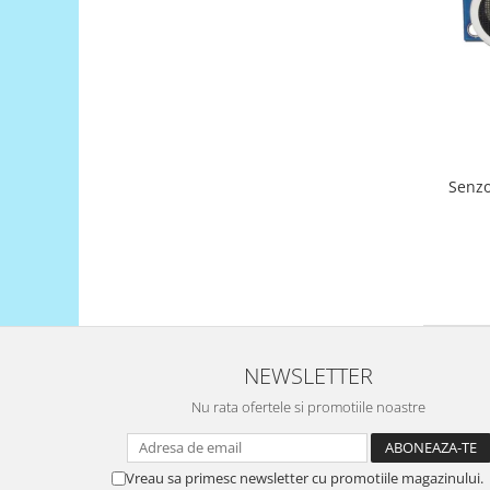
Generale
LED
Microcontrollere AVR
PCB - Placute Circuit
Rezistoare
Creion 3D 3Doodler
Senzo
Imprimante 3D
Imprimante 3D
3Doodler
Componente
Componente
Componente E3D
NEWSLETTER
Filament Premium ABS 1.75 mm
Nu rata ofertele si promotiile noastre
Filament Premium ABS 3 mm
Filament Premium PLA 1.75 mm
Vreau sa primesc newsletter cu promotiile magazinului.