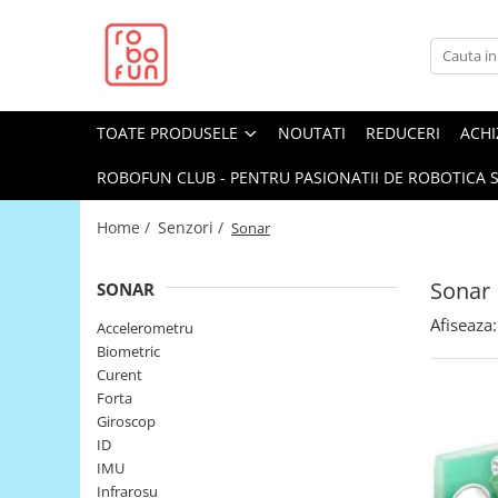
Toate Produsele
Arduino Original
TOATE PRODUSELE
NOUTATI
REDUCERI
ACHI
Arduino Compatibil
Raspberry PI
ROBOFUN CLUB - PENTRU PASIONATII DE ROBOTICA S
Raspberry PI
Home /
Senzori /
Sonar
Alimentare
Racire
Sonar
SONAR
Hat
Afiseaza:
Accelerometru
Accesorii
Biometric
Curent
Audio
Forta
Cabluri si Conectori
Giroscop
ID
Camera
IMU
Cutii
Infrarosu