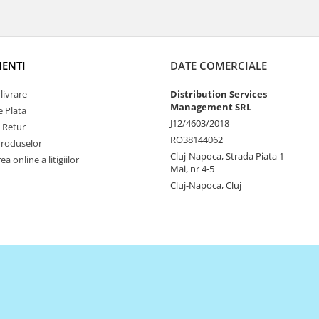
IENTI
DATE COMERCIALE
livrare
Distribution Services
Management SRL
 Plata
J12/4603/2018
e Retur
RO38144062
Produselor
Cluj-Napoca, Strada Piata 1
a online a litigiilor
Mai, nr 4-5
Cluj-Napoca, Cluj