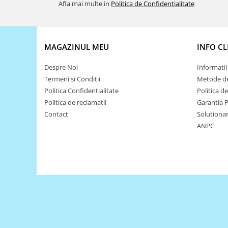
Filamente Speciale
Afla mai multe in
Politica de Confidentialitate
Prusa I3 DIY Kit
Carti
Pentru Incepatori
MAGAZINUL MEU
INFO CL
Kituri incepatori Arduino
Despre Noi
Informatii 
Pentru Incepatori
Termeni si Conditii
Metode de
Micro:bit
Politica Confidentialitate
Politica d
Politica de reclamatii
Garantia 
Junior Robotics
Contact
Solutionare
Carti
ANPC
Junior Robotics
Lego Education
STEM Education
Ugears
Kit Fun
Kit Roboti
Cadouri