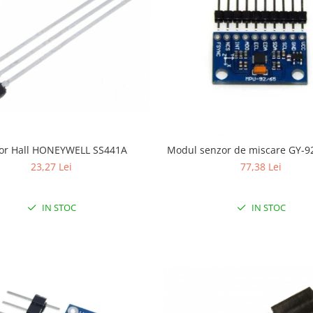
or Hall HONEYWELL SS441A
Modul senzor de miscare GY-9
23,27 Lei
77,38 Lei
IN STOC
IN STOC