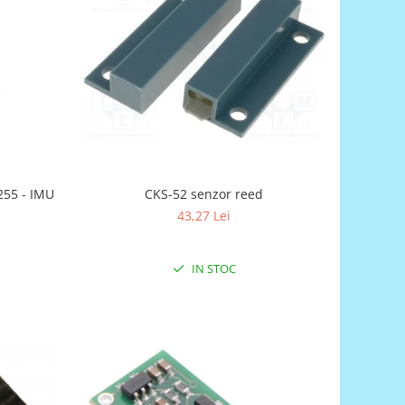
255 - IMU
CKS-52 senzor reed
43,27 Lei
IN STOC