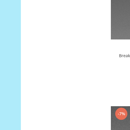
Puzzle mecanic Ugears
Organizator de chei Wunderkey
Constructor foto Mozabrick &
Qbrix
Puzzle lemn Cluebox
Jocuri de societate
Break
Mecanice
3D Printer & CNC
Actuator
Altele
Driver
Altele
DC
-7%
Servo
Stepper