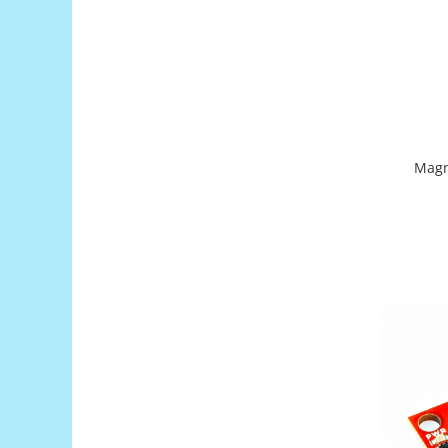
Platforme de dezvoltare
Arduino
Raspberry
.NET
Android
ARM
Magn
AVR
Espruino
Feather
Flora
FPGA
Intel
Latte Panda
Micro:bit
Nvidia