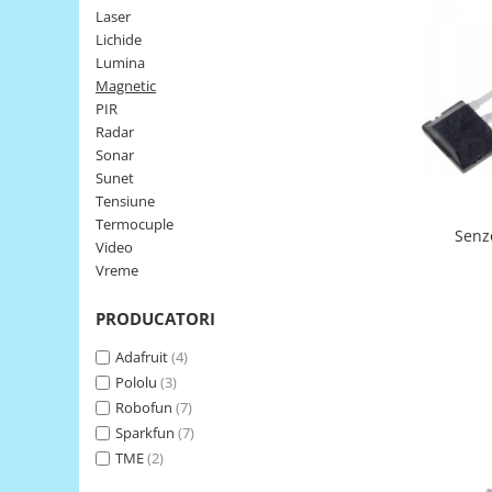
Laser
LCD
Lichide
Module
Lumina
Adaptoare si convertoare
Magnetic
PIR
ADC
Radar
Audio
Sonar
Sunet
CAN
Tensiune
Convertor nivel logic
Termocuple
Senz
Video
Convertor USB la serial
Vreme
Datalogger
PRODUCATORI
LCD
Module
Adafruit
(4)
Pololu
(3)
Multiplexor
Robofun
(7)
Radio
Sparkfun
(7)
Releu
TME
(2)
RS-232