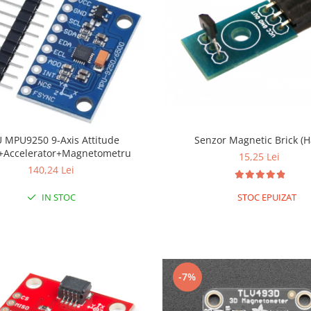
ttitude
Senzor Magnetic Brick (Ha
+Accelerator+Magnetometru
15,25 Lei
140,24 Lei
IN STOC
STOC EPUIZAT
-7%