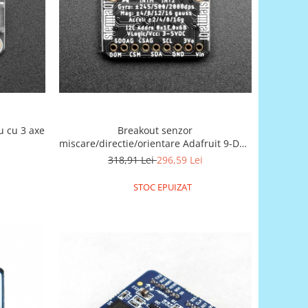
 cu 3 axe
Breakout senzor
miscare/directie/orientare Adafruit 9-DOF
LSM9DS1
318,91 Lei
296,59 Lei
STOC EPUIZAT