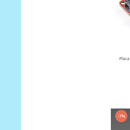
Filamente Speciale
Prusa I3 DIY Kit
Carti
Pentru Incepatori
Kituri incepatori Arduino
Pentru Incepatori
Micro:bit
Placa
Junior Robotics
Carti
Junior Robotics
Lego Education
STEM Education
Ugears
Kit Fun
-7%
Kit Roboti
Cadouri