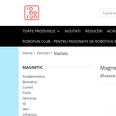
Toate Produsele
Arduino Original
TOATE PRODUSELE
NOUTATI
REDUCERI
ACHI
Arduino Compatibil
Raspberry PI
ROBOFUN CLUB - PENTRU PASIONATII DE ROBOTICA S
Raspberry PI
Home /
Senzori /
Magnetic
Alimentare
Racire
Magne
MAGNETIC
Hat
Afiseaza:
Accelerometru
Accesorii
Biometric
Curent
Audio
Forta
Cabluri si Conectori
Giroscop
ID
Camera
IMU
Cutii
Infrarosu