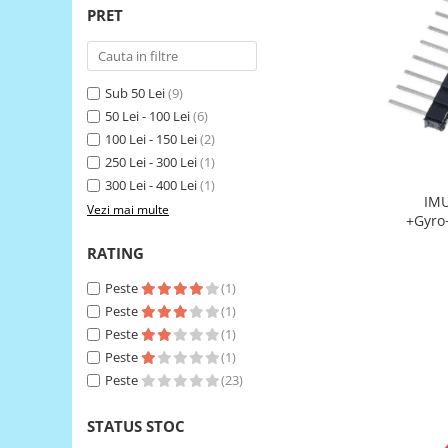
PRET
RS-485
RTC
Telecomenzi
Sub 50 Lei
(9)
50 Lei - 100 Lei
(6)
Accesorii
100 Lei - 150 Lei
(2)
Accesorii
250 Lei - 300 Lei
(1)
Antene
300 Lei - 400 Lei
(1)
IMU MPU9250 9-Axis A
Breadboard
Vezi mai multe
+Gyro
Cabluri
RATING
Conectori
Peste
(1)
Cutii
Peste
(1)
Sticker
Peste
(1)
Peste
(1)
Componente
Peste
(23)
Butoane, Tastaturi
Condensatoare
STATUS STOC