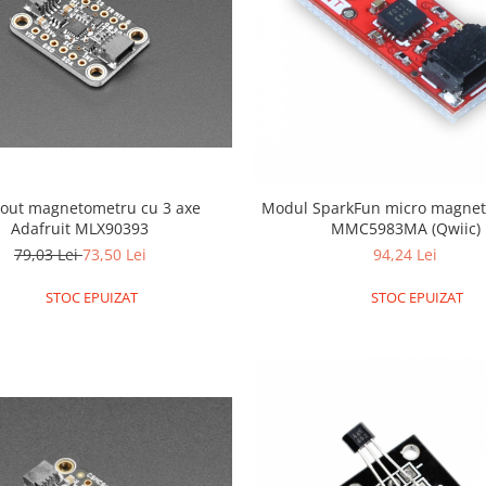
out magnetometru cu 3 axe
Modul SparkFun micro magnet
Adafruit MLX90393
MMC5983MA (Qwiic)
79,03 Lei
73,50 Lei
94,24 Lei
STOC EPUIZAT
STOC EPUIZAT