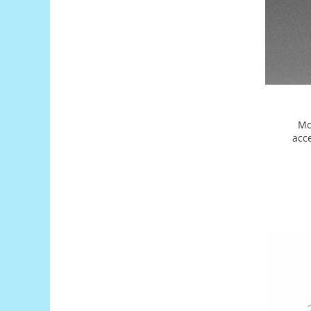
Encoder
Mecanice
Motoare
Micro Metal
Motoare
Motor 25D
Motor 37D
Mo
Motoreductor plastic
acc
Stepper
Sub-Micro
Tamiya
Roti si Senile
Rulmenti
Sasiu
Servomotoare
Suruburi, Piulite, Conectare