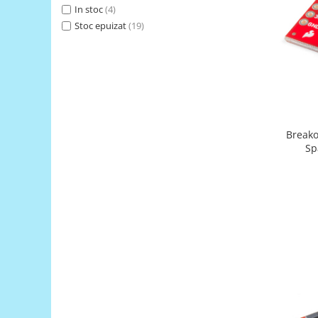
Generale
In stoc
(4)
LED
Stoc epuizat
(19)
Microcontrollere AVR
PCB - Placute Circuit
Rezistoare
Creion 3D 3Doodler
Imprimante 3D
Breako
Sp
Imprimante 3D
3Doodler
Componente
Componente
Componente E3D
Filament Premium ABS 1.75 mm
Filament Premium ABS 3 mm
Filament Premium PLA 1.75 mm