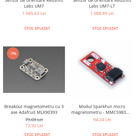
Senzor de orientare Redshift
Senzor de orientare Redshift
Puzzle mecanic Ugears
Labs UM7-LT
Labs UM7
1.088,89 Lei
1.945,63 Lei
Organizator de chei Wunderkey
Constructor foto Mozabrick &
STOC EPUIZAT
STOC EPUIZAT
Qbrix
Puzzle lemn Cluebox
Jocuri de societate
-7%
Mecanice
3D Printer & CNC
Actuator
Altele
Driver
Altele
Breakout magnetometru cu 3
Modul SparkFun micro
axe Adafruit MLX90393
magnetometru - MMC5983MA
DC
(Qwiic)
79,03 Lei
94,24 Lei
Servo
73,50 Lei
Stepper
STOC EPUIZAT
STOC EPUIZAT