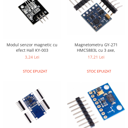
Platforme de dezvoltare
Arduino
Raspberry
.NET
Android
Magnetometru GY-271
Modul senzor magnetic cu
ARM
HMC5883L cu 3 axe,
efect Hall KY-003
AVR
17,21 Lei
3,24 Lei
Espruino
STOC EPUIZAT
STOC EPUIZAT
Feather
Flora
FPGA
Intel
Latte Panda
Micro:bit
Nvidia