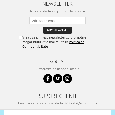
NEWSLETTER
Surse de alimentare
Nu rata ofertele si promotiile noastre
Acumulatori
Alimentatoare
Altele
Baterii
Vreau sa primesc newsletter cu promotiile
magazinului. Afla mai multe in
Politica de
Incarcator
Confidentialitate
Regulator Step-Down
Regulator Step-Down Step-Up
SOCIAL
Regulator Step-Up
Urmareste-ne in social media
Solar
Stabilizator tensiune
Surse de alimentare
SUPORT CLIENTI
Wireless
Email tehnic si cereri de oferta B2B: info@robofun.ro
2.4Ghz
433Mhz