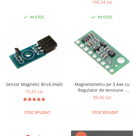
140,24 Lei
RS-485
IN STOC
IN STOC
RTC
Telecomenzi
Accesorii
Accesorii
Antene
Breadboard
Cabluri
Conectori
Senzor Magnetic Brick (Hall)
Magnetometru pe 3 Axe cu
Regulator de tensiune -
15,25 Lei
Cutii
LIS3MDL
85,66 Lei
Sticker
Componente
STOC EPUIZAT
STOC EPUIZAT
Butoane, Tastaturi
Condensatoare