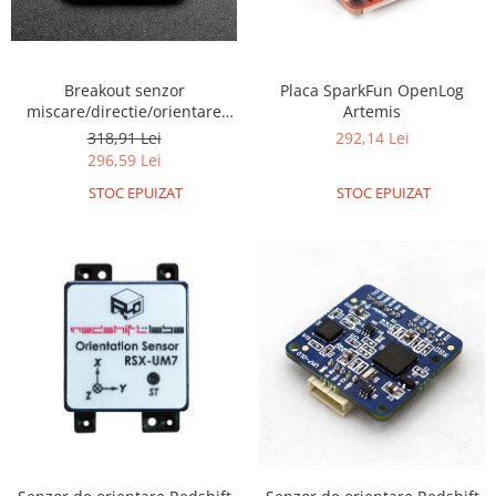
Filamente Speciale
Prusa I3 DIY Kit
Carti
Breakout senzor
Placa SparkFun OpenLog
Pentru Incepatori
miscare/directie/orientare
Artemis
Kituri incepatori Arduino
Adafruit 9-DOF LSM9DS1
318,91 Lei
292,14 Lei
296,59 Lei
Pentru Incepatori
STOC EPUIZAT
STOC EPUIZAT
Micro:bit
Junior Robotics
Carti
Junior Robotics
Lego Education
STEM Education
Ugears
Kit Fun
Kit Roboti
Cadouri