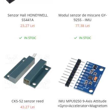
LCD
Module
Senzor Hall HONEYWELL
Modul senzor de miscare GY-
Adaptoare si convertoare
SS441A
9255 - IMU
ADC
23,27 Lei
77,38 Lei
Audio
IN STOC
IN STOC
CAN
Convertor nivel logic
Convertor USB la serial
Datalogger
LCD
Module
Multiplexor
Radio
CKS-52 senzor reed
IMU MPU9250 9-Axis Attitude
Releu
+Gyro+Accelerator+Magnetome
43,27 Lei
RS-232