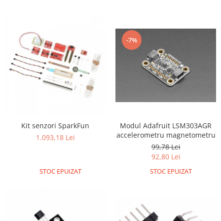
Encoder
Mecanice
Motoare
-7%
Micro Metal
Motoare
Motor 25D
Motor 37D
Motoreductor plastic
Stepper
Sub-Micro
Modul Adafruit LSM303AGR
Kit senzori SparkFun
accelerometru magnetometru
Tamiya
1.093,18 Lei
99,78 Lei
Roti si Senile
92,80 Lei
Rulmenti
STOC EPUIZAT
STOC EPUIZAT
Sasiu
Servomotoare
Suruburi, Piulite, Conectare