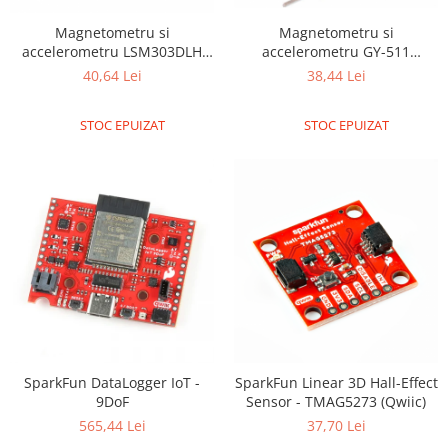
Olinuxino
Magnetometru si
Magnetometru si
accelerometru GY-511
accelerometru LSM303DLH
Photon
LSM303DLHC
GY-51
38,44 Lei
40,64 Lei
PIC
Platforme de dezvoltare
STOC EPUIZAT
STOC EPUIZAT
Python
Teensy
Thing
TI
Senzori
Accelerometru
Biometric
Curent
SparkFun DataLogger IoT -
SparkFun Linear 3D Hall-Effect
Forta
9DoF
Sensor - TMAG5273 (Qwiic)
Giroscop
565,44 Lei
37,70 Lei