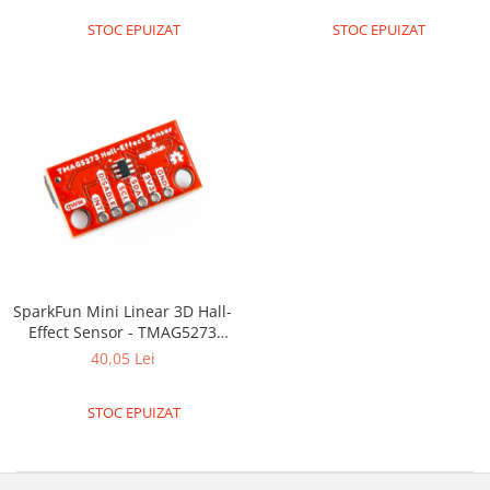
ID
STOC EPUIZAT
STOC EPUIZAT
IMU
Infrarosu
Laser
Lichide
Lumina
Magnetic
PIR
Radar
Sonar
SparkFun Mini Linear 3D Hall-
Effect Sensor - TMAG5273
Sunet
(Qwiic)
40,05 Lei
Tensiune
Termocuple
STOC EPUIZAT
Video
Vreme