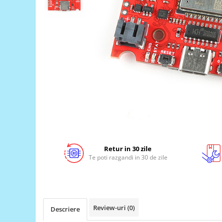
LCD
Module
Adaptoare si convertoare
ADC
Audio
CAN
Convertor nivel logic
Convertor USB la serial
Datalogger
LCD
Retur in 30 zile
Te poti razgandi in 30 de zile
Module
Multiplexor
Radio
Releu
Review-uri
(0)
Descriere
RS-232