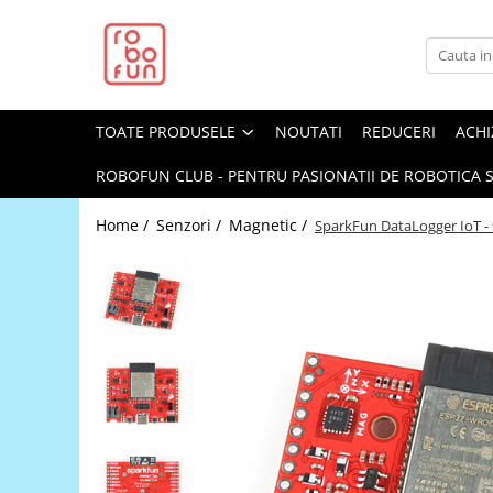
Toate Produsele
Arduino Original
TOATE PRODUSELE
NOUTATI
REDUCERI
ACHI
Arduino Compatibil
Raspberry PI
ROBOFUN CLUB - PENTRU PASIONATII DE ROBOTICA S
Raspberry PI
Home /
Senzori /
Magnetic /
SparkFun DataLogger IoT -
Alimentare
Racire
Hat
Accesorii
Audio
Cabluri si Conectori
Camera
Cutii