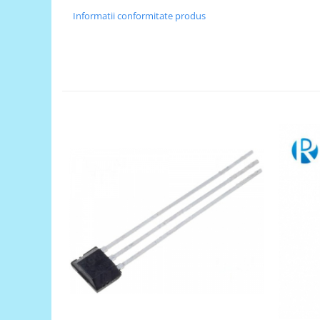
Generale
Informatii conformitate produs
LED
Microcontrollere AVR
PCB - Placute Circuit
Rezistoare
Creion 3D 3Doodler
Imprimante 3D
Imprimante 3D
3Doodler
Componente
Componente
Componente E3D
Filament Premium ABS 1.75 mm
Filament Premium ABS 3 mm
Filament Premium PLA 1.75 mm