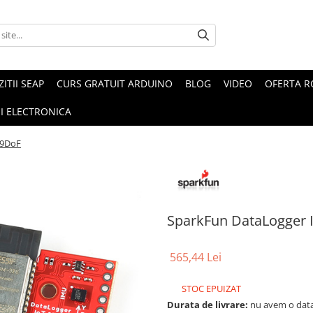
ZITII SEAP
CURS GRATUIT ARDUINO
BLOG
VIDEO
OFERTA 
I ELECTRONICA
 9DoF
SparkFun DataLogger I
565,44 Lei
STOC EPUIZAT
Durata de livrare:
nu avem o data