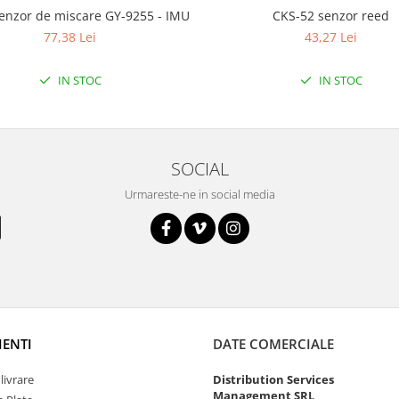
enzor de miscare GY-9255 - IMU
CKS-52 senzor reed
77,38 Lei
43,27 Lei
IN STOC
IN STOC
SOCIAL
Urmareste-ne in social media
IENTI
DATE COMERCIALE
livrare
Distribution Services
Management SRL