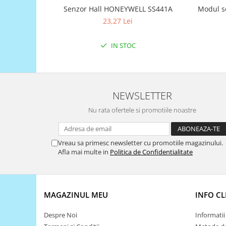
Filamente Speciale
Senzor Hall HONEYWELL SS441A
Modul s
Prusa I3 DIY Kit
23,27 Lei
Carti
Pentru Incepatori
IN STOC
Kituri incepatori Arduino
Pentru Incepatori
Micro:bit
NEWSLETTER
Junior Robotics
Nu rata ofertele si promotiile noastre
Carti
Junior Robotics
Vreau sa primesc newsletter cu promotiile magazinului.
Lego Education
Afla mai multe in
Politica de Confidentialitate
STEM Education
Ugears
MAGAZINUL MEU
INFO CL
Kit Fun
Kit Roboti
Despre Noi
Informatii 
Cadouri