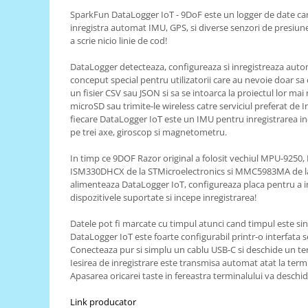
SparkFun DataLogger IoT - 9DoF este un logger de date ca
RS-485
inregistra automat IMU, GPS, si diverse senzori de presiune,
RTC
a scrie nicio linie de cod!
Telecomenzi
DataLogger detecteaza, configureaza si inregistreaza autom
conceput special pentru utilizatorii care au nevoie doar sa
Accesorii
un fisier CSV sau JSON si sa se intoarca la proiectul lor ma
Accesorii
microSD sau trimite-le wireless catre serviciul preferat de I
fiecare DataLogger IoT este un IMU pentru inregistrarea i
Antene
pe trei axe, giroscop si magnetometru.
Breadboard
In timp ce 9DOF Razor original a folosit vechiul MPU-9250,
Cabluri
ISM330DHCX de la STMicroelectronics si MMC5983MA de la
alimenteaza DataLogger IoT, configureaza placa pentru a inre
Conectori
dispozitivele suportate si incepe inregistrarea!
Cutii
Datele pot fi marcate cu timpul atunci cand timpul este s
Sticker
DataLogger IoT este foarte configurabil printr-o interfata se
Conecteaza pur si simplu un cablu USB-C si deschide un ter
Componente
Iesirea de inregistrare este transmisa automat atat la termi
Butoane, Tastaturi
Apasarea oricarei taste in fereastra terminalului va deschi
Condensatoare
Link producator