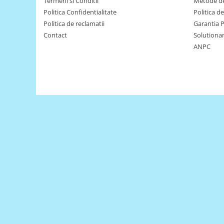
Termeni si Conditii
Metode de
Puzzle mecanic Ugears
Politica Confidentialitate
Politica d
Politica de reclamatii
Garantia 
Organizator de chei Wunderkey
Contact
Solutionare
Constructor foto Mozabrick &
ANPC
Qbrix
Puzzle lemn Cluebox
Jocuri de societate
Mecanice
3D Printer & CNC
Actuator
Altele
Driver
Altele
DC
Servo
Stepper