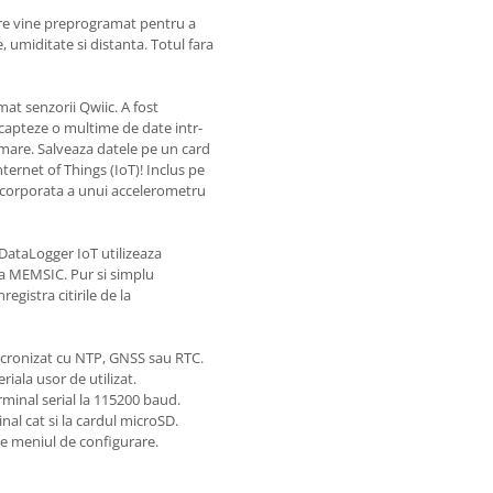
re vine preprogramat pentru a
 umiditate si distanta. Totul fara
at senzorii Qwiic. A fost
 capteze o multime de date intr-
i mare. Salveaza datele pe un card
nternet of Things (IoT)! Inclus pe
ncorporata a unui accelerometru
 DataLogger IoT utilizeaza
 MEMSIC. Pur si simplu
gistra citirile de la
incronizat cu NTP, GNSS sau RTC.
riala usor de utilizat.
minal serial la 115200 baud.
nal cat si la cardul microSD.
de meniul de configurare.