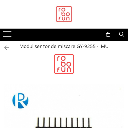
Toate Produsele
Arduino Original
Arduino Compatibil
Raspberry PI
Modul senzor de miscare GY-9255 - IMU
Raspberry PI
Alimentare
Racire
Hat
Accesorii
Audio
Cabluri si Conectori
Camera
Cutii