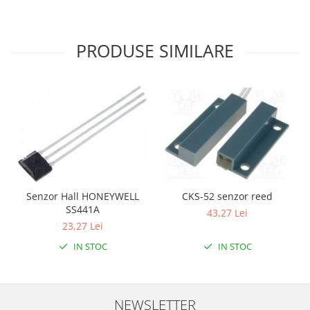
Filamente Speciale
Prusa I3 DIY Kit
Carti
PRODUSE SIMILARE
Pentru Incepatori
Kituri incepatori Arduino
Pentru Incepatori
Micro:bit
Junior Robotics
Carti
Junior Robotics
Senzor Hall HONEYWELL
CKS-52 senzor reed
Lego Education
SS441A
43,27 Lei
23,27 Lei
STEM Education
IN STOC
IN STOC
Ugears
Kit Fun
Kit Roboti
NEWSLETTER
Cadouri