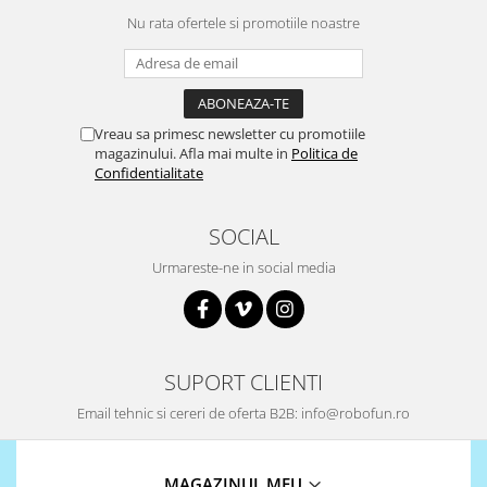
Puzzle mecanic Ugears
Nu rata ofertele si promotiile noastre
Organizator de chei Wunderkey
Constructor foto Mozabrick &
Qbrix
Vreau sa primesc newsletter cu promotiile
Puzzle lemn Cluebox
magazinului. Afla mai multe in
Politica de
Confidentialitate
Jocuri de societate
Mecanice
SOCIAL
3D Printer & CNC
Urmareste-ne in social media
Actuator
Altele
Driver
Altele
SUPORT CLIENTI
DC
Email tehnic si cereri de oferta B2B: info@robofun.ro
Servo
Stepper
MAGAZINUL MEU