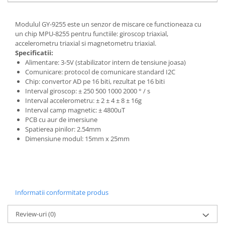
Generale
LED
Modulul GY-9255 este un senzor de miscare ce functioneaza cu
Microcontrollere AVR
un chip MPU-8255 pentru functiile: giroscop triaxial,
accelerometru triaxial si magnetometru triaxial.
PCB - Placute Circuit
Specificatii:
Alimentare: 3-5V (stabilizator intern de tensiune joasa)
Rezistoare
Comunicare: protocol de comunicare standard I2C
Creion 3D 3Doodler
Chip: convertor AD pe 16 biti, rezultat pe 16 biti
Interval giroscop: ± 250 500 1000 2000 ° / s
Imprimante 3D
Interval accelerometru: ± 2 ± 4 ± 8 ± 16g
Imprimante 3D
Interval camp magnetic: ± 4800uT
PCB cu aur de imersiune
3Doodler
Spatierea pinilor: 2.54mm
Componente
Dimensiune modul: 15mm x 25mm
Componente
Componente E3D
Filament Premium ABS 1.75 mm
Informatii conformitate produs
Filament Premium ABS 3 mm
Filament Premium PLA 1.75 mm
Review-uri
(0)