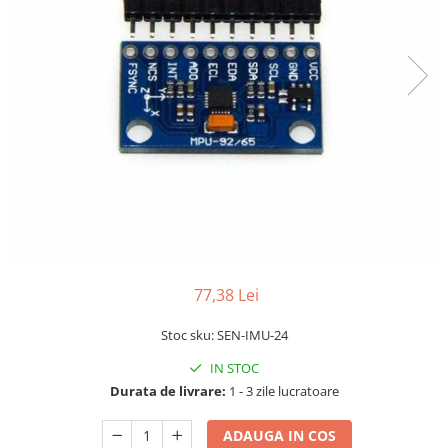
LCD
Module
Adaptoare si convertoare
ADC
Audio
CAN
Convertor nivel logic
Convertor USB la serial
Datalogger
LCD
77,38 Lei
Module
Stoc sku: SEN-IMU-24
Multiplexor
IN STOC
Radio
Durata de livrare:
1 - 3 zile lucratoare
Releu
ADAUGA IN COS
RS-232