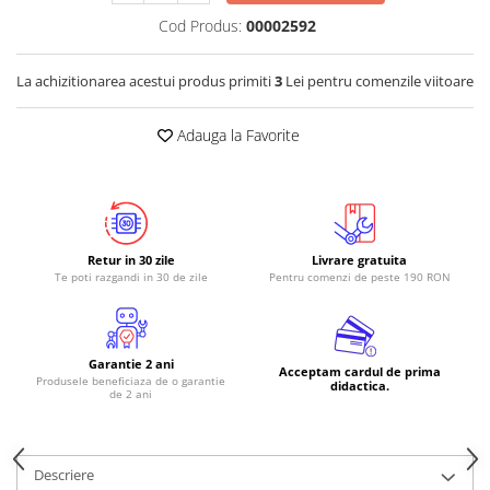
Cod Produs:
00002592
RS-485
RTC
La achizitionarea acestui produs primiti
3
Lei pentru comenzile viitoare
Telecomenzi
Accesorii
Adauga la Favorite
Accesorii
Antene
Breadboard
Retur in 30 zile
Livrare gratuita
Cabluri
Te poti razgandi in 30 de zile
Pentru comenzi de peste 190 RON
Conectori
Cutii
Sticker
Garantie 2 ani
Acceptam cardul de prima
Produsele beneficiaza de o garantie
didactica.
de 2 ani
Componente
Butoane, Tastaturi
Condensatoare
Descriere