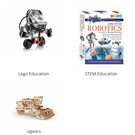
LCD
Module
Adaptoare si convertoare
ADC
Audio
CAN
Convertor nivel logic
Convertor USB la serial
Lego Education
STEM Education
Datalogger
LCD
Module
Multiplexor
Radio
Releu
Ugears
RS-232