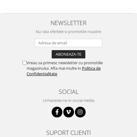
RS-485
RTC
NEWSLETTER
Telecomenzi
Nu rata ofertele si promotiile noastre
Accesorii
Accesorii
Antene
Vreau sa primesc newsletter cu promotiile
Breadboard
magazinului. Afla mai multe in
Politica de
Cabluri
Confidentialitate
Conectori
SOCIAL
Cutii
Urmareste-ne in social media
Sticker
Componente
Butoane, Tastaturi
Condensatoare
SUPORT CLIENTI