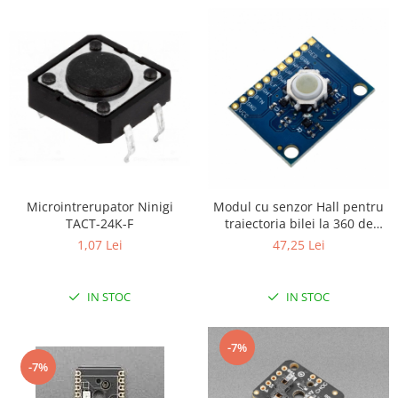
Encoder
Mecanice
Motoare
Micro Metal
Motoare
Motor 25D
Motor 37D
Motoreductor plastic
Stepper
Microintrerupator Ninigi
Modul cu senzor Hall pentru
Sub-Micro
TACT-24K-F
traiectoria bilei la 360 de
grade
1,07 Lei
Tamiya
47,25 Lei
Roti si Senile
Rulmenti
IN STOC
IN STOC
Sasiu
-7%
Servomotoare
-7%
Suruburi, Piulite, Conectare