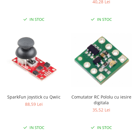
40,28 Lei
Puzzle mecanic Ugears
Organizator de chei Wunderkey
IN STOC
IN STOC
Constructor foto Mozabrick &
Qbrix
Puzzle lemn Cluebox
Jocuri de societate
Mecanice
3D Printer & CNC
Actuator
Altele
Driver
Comutator RC Pololu cu iesire
SparkFun joystick cu Qwiic
digitala
Altele
88,59 Lei
35,52 Lei
DC
Servo
Stepper
IN STOC
IN STOC