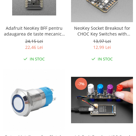
Platforme de dezvoltare
Arduino
Raspberry
Adafruit NeoKey BFF pentru
NeoKey Socket Breakout for
.NET
adaugarea de taste mecanice
CHOC Key Switches with
Android
pe QT Py si Xiao - Compatibil
NeoPixel - For CHOC
24,15 Lei
13,97 Lei
cu intrerupatoarele MX
Compatible Switches
22,46 Lei
12,99 Lei
ARM
AVR
IN STOC
IN STOC
Espruino
Feather
-7%
Flora
FPGA
Intel
Latte Panda
Micro:bit
Nvidia