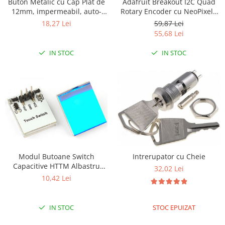
Adafruit Breakout I2C Quad
Buton Metalic cu Cap Plat de
Olinuxino
Rotary Encoder cu NeoPixel -
12mm, impermeabil, auto-
STEMMA QT / Qwiic
blocant, cu lumina LED
59,87 Lei
18,27 Lei
Photon
albastru
55,68 Lei
PIC
IN STOC
IN STOC
Platforme de dezvoltare
Python
Teensy
Thing
TI
Senzori
Accelerometru
Modul Butoane Switch
Intrerupator cu Cheie
Biometric
Capacitive HTTM Albastru
32,02 Lei
2.7V-6V
10,42 Lei
Curent
Forta
IN STOC
STOC EPUIZAT
Giroscop