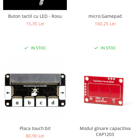
Filamente Speciale
Prusa I3 DIY Kit
Buton tactil cu LED - Rosu
micro:Gamepad
Carti
15,35 Lei
160,25 Lei
Pentru Incepatori
Kituri incepatori Arduino
Pentru Incepatori
IN STOC
IN STOC
Micro:bit
Junior Robotics
Carti
Junior Robotics
Lego Education
STEM Education
Ugears
Kit Fun
Placa touch:bit
Modul glisare capacitiva
Kit Roboti
CAP1203
80,90 Lei
Cadouri