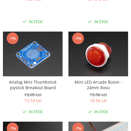
RS-485
RTC
IN STOC
IN STOC
Telecomenzi
Accesorii
-7%
-7%
Accesorii
Antene
Breadboard
Cabluri
Conectori
Analog Mini Thumbstick
Mini LED Arcade Buton -
Joystick Breakout Board
24mm Rosu
Cutii
13,05 Lei
19,96 Lei
Sticker
12,14 Lei
18,56 Lei
Componente
IN STOC
IN STOC
Butoane, Tastaturi
Condensatoare
-7%
-7%