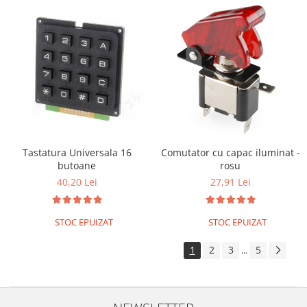
ID
IMU
Infrarosu
Laser
Lichide
Lumina
Magnetic
PIR
Tastatura Universala 16
Comutator cu capac iluminat -
butoane
rosu
Radar
40,20 Lei
27,91 Lei
Sonar
Sunet
STOC EPUIZAT
STOC EPUIZAT
Tensiune
1
2
3
5
...
Termocuple
Video
Vreme