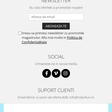
NEWSLETTER
Surse de alimentare
Nu rata ofertele si promotiile noastre
Acumulatori
Alimentatoare
Altele
Vreau sa primesc newsletter cu promotiile
Baterii
magazinului. Afla mai multe in
Politica de
Confidentialitate
Incarcator
Regulator Step-Down
SOCIAL
Regulator Step-Down Step-Up
Urmareste-ne in social media
Regulator Step-Up
Solar
Stabilizator tensiune
Surse de alimentare
SUPORT CLIENTI
Wireless
Email tehnic si cereri de oferta B2B: info@robofun.ro
2.4Ghz
433Mhz