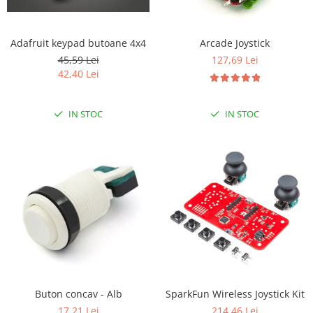
LCD
Module
Adafruit keypad butoane 4x4
Arcade Joystick
Adaptoare si convertoare
45,59 Lei
127,69 Lei
ADC
42,40 Lei
Audio
IN STOC
IN STOC
CAN
Convertor nivel logic
Convertor USB la serial
Datalogger
LCD
Module
Multiplexor
Radio
Releu
Buton concav - Alb
SparkFun Wireless Joystick Kit
17,21 Lei
214,46 Lei
RS-232