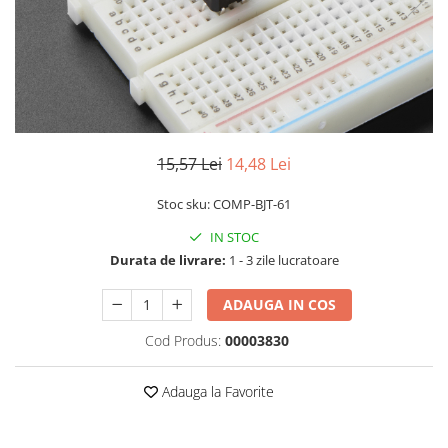
RS-232
Micro:bit
PIR
Motor 25D
Motor 37D
RS-485
Nvidia
Radar
Motoreductor plastic
RTC
Olinuxino
Sonar
Stepper
Telecomenzi
Photon
Sunet
Sub-Micro
PIC
Tensiune
Tamiya
15,57 Lei
14,48 Lei
Platforme de dezvoltare
Termocuple
Roti si Senile
Stoc sku: COMP-BJT-61
Python
Video
Rulmenti
IN STOC
Teensy
Vreme
Sasiu
Durata de livrare:
1 - 3 zile lucratoare
Thing
Servomotoare
TI
Suruburi, Piulite, Conectare
ADAUGA IN COS
Cod Produs:
00003830
Adauga la Favorite