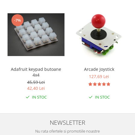
-7%
Adafruit keypad butoane
Arcade Joystick
4x4
127,69 Lei
45,59 Lei
42,40 Lei
IN STOC
IN STOC
NEWSLETTER
Nu rata ofertele si promotiile noastre