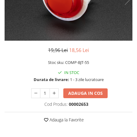
LCD
Module
Adaptoare si convertoare
ADC
Audio
19,96 Lei
18,56 Lei
CAN
Convertor nivel logic
Stoc sku: COMP-BJT-55
Convertor USB la serial
IN STOC
Datalogger
Durata de livrare:
1 - 3 zile lucratoare
LCD
ADAUGA IN COS
Module
Cod Produs:
00002653
Multiplexor
Radio
Adauga la Favorite
Releu
RS-232