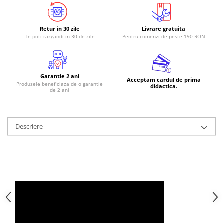
RS-485
Retur in 30 zile
Livrare gratuita
RTC
Te poti razgandi in 30 de zile
Pentru comenzi de peste 190 RON
Telecomenzi
Accesorii
Accesorii
Garantie 2 ani
Acceptam cardul de prima
Produsele beneficiaza de o garantie
didactica.
Antene
de 2 ani
Breadboard
Cabluri
Descriere
Conectori
Cutii
Sticker
Componente
Butoane, Tastaturi
Condensatoare