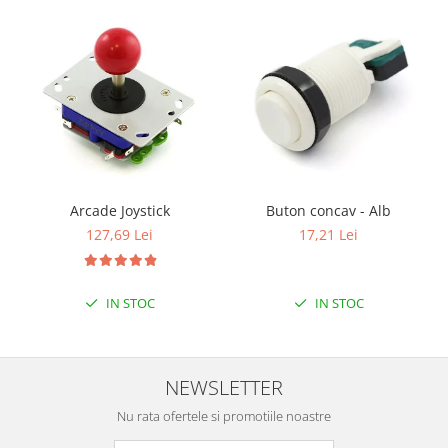
Filamente Speciale
Prusa I3 DIY Kit
Carti
Pentru Incepatori
Kituri incepatori Arduino
Pentru Incepatori
Micro:bit
Junior Robotics
Arcade Joystick
Buton concav - Alb
127,69 Lei
17,21 Lei
Carti
Junior Robotics
Lego Education
IN STOC
IN STOC
STEM Education
Ugears
NEWSLETTER
Kit Fun
Kit Roboti
Nu rata ofertele si promotiile noastre
Cadouri