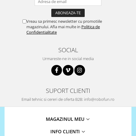
Puzzle mecanic Ugears
Organizator de chei Wunderkey
Vreau sa primesc newsletter cu promotiile
Constructor foto Mozabrick &
magazinului. Afla mai multe in
Politica de
Qbrix
Confidentialitate
Puzzle lemn Cluebox
SOCIAL
Jocuri de societate
Urmareste-ne in social media
Mecanice
3D Printer & CNC
Actuator
Altele
SUPORT CLIENTI
Driver
Email tehnic si cereri de oferta B2B: info@robofun.ro
Altele
DC
MAGAZINUL MEU
Servo
Stepper
INFO CLIENTI