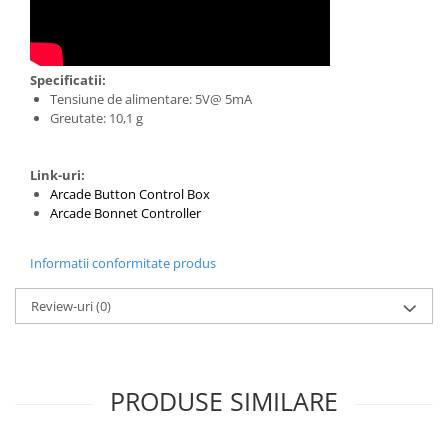
Generale
LED
Microcontrollere AVR
Specificatii:
PCB - Placute Circuit
Tensiune de alimentare: 5V@ 5mA
Greutate: 10,1 g
Rezistoare
Creion 3D 3Doodler
Link-uri:
Imprimante 3D
Arcade Button Control Box
Imprimante 3D
Arcade Bonnet Controller
3Doodler
Informatii conformitate produs
Componente
Componente
Review-uri
(0)
Componente E3D
Filament Premium ABS 1.75 mm
Filament Premium ABS 3 mm
PRODUSE SIMILARE
Filament Premium PLA 1.75 mm