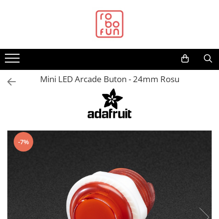
Toate Produsele
Arduino Original
Arduino Compatibil
Raspberry PI
Mini LED Arcade Buton - 24mm Rosu
Raspberry PI
Alimentare
Racire
Hat
-7%
Accesorii
Audio
Cabluri si Conectori
Camera
Cutii