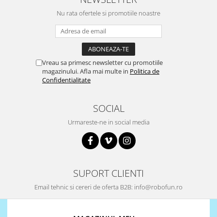
Puzzle mecanic Ugears
Nu rata ofertele si promotiile noastre
Organizator de chei Wunderkey
Constructor foto Mozabrick &
Qbrix
Vreau sa primesc newsletter cu promotiile
Puzzle lemn Cluebox
magazinului. Afla mai multe in
Politica de
Jocuri de societate
Confidentialitate
Mecanice
SOCIAL
3D Printer & CNC
Actuator
Urmareste-ne in social media
Altele
Driver
Altele
SUPORT CLIENTI
DC
Email tehnic si cereri de oferta B2B: info@robofun.ro
Servo
Stepper