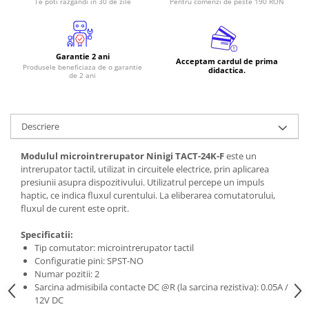
Te poti razgandi in 30 de zile
Pentru comenzi de peste 190 RON
RS-485
RTC
Garantie 2 ani
Acceptam cardul de prima
Telecomenzi
Produsele beneficiaza de o garantie
didactica.
de 2 ani
Accesorii
Accesorii
Antene
Descriere
Breadboard
Modulul microintrerupator Ninigi TACT-24K-F
este un
Cabluri
intrerupator tactil, utilizat in circuitele electrice, prin aplicarea
presiunii asupra dispozitivului. Utilizatrul percepe un impuls
Conectori
haptic, ce indica fluxul curentului. La eliberarea comutatorului,
fluxul de curent este oprit.
Cutii
Sticker
Specificatii:
Tip comutator: microintrerupator tactil
Componente
Configuratie pini: SPST-NO
Butoane, Tastaturi
Numar pozitii: 2
Sarcina admisibila contacte DC @R (la sarcina rezistiva): 0.05A /
Condensatoare
12V DC