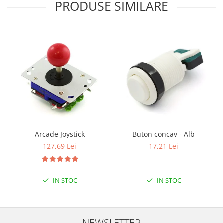
Filamente Speciale
PRODUSE SIMILARE
Prusa I3 DIY Kit
Carti
Pentru Incepatori
Kituri incepatori Arduino
Pentru Incepatori
Micro:bit
Junior Robotics
Carti
Junior Robotics
Arcade Joystick
Buton concav - Alb
127,69 Lei
17,21 Lei
Lego Education
STEM Education
Ugears
IN STOC
IN STOC
Kit Fun
Kit Roboti
NEWSLETTER
Cadouri