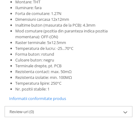
Generale
Montare: THT
Iluminare: fara
LED
Forta de comutare: 1.27N
Dimensiuni carcasa 12x12mm
Microcontrollere AVR
Inaltime buton (masurata de la PCB): 4.3mm
PCB - Placute Circuit
Mod comutare (pozitia din paranteza indica pozitia
momentana): OFF-(ON)
Rezistoare
Raster terminale: 5x12.5mm
Temperatura de lucru: -25...70°C
Creion 3D 3Doodler
Forma buton: rotund
Imprimante 3D
Culoare buton: negru
Imprimante 3D
Terminale drepte, pt. PCB
Rezistenta contact: max. 50mΩ
3Doodler
Rezistenta izolatie: min. 100MΩ
Temperatura lipire: 250°C
Componente
Nr. pozitii stabile: 1
Componente
Informatii conformitate produs
Componente E3D
Filament Premium ABS 1.75 mm
Review-uri
(0)
Filament Premium ABS 3 mm
Filament Premium PLA 1.75 mm