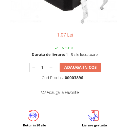
LCD
Module
Adaptoare si convertoare
ADC
1,07 Lei
Audio
IN STOC
CAN
Durata de livrare:
1 - 3 zile lucratoare
Convertor nivel logic
Convertor USB la serial
ADAUGA IN COS
Datalogger
Cod Produs:
00003896
LCD
Adauga la Favorite
Module
Multiplexor
Radio
Releu
Retur in 30 zile
Livrare gratuita
RS-232