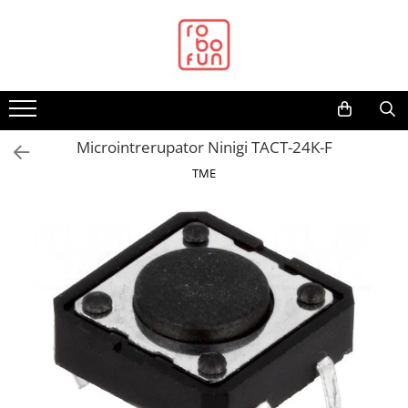
Toate Produsele
Arduino Original
Arduino Compatibil
Raspberry PI
Microintrerupator Ninigi TACT-24K-F
Raspberry PI
TME
Alimentare
Racire
Hat
Accesorii
Audio
Cabluri si Conectori
Camera
Cutii