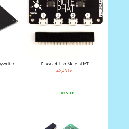
kywriter
Placa add-on Mote pHAT
42,43 Lei
IN STOC