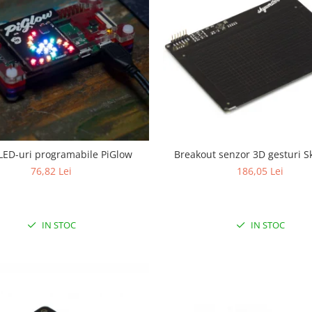
 LED-uri programabile PiGlow
Breakout senzor 3D gesturi S
76,82 Lei
186,05 Lei
IN STOC
IN STOC