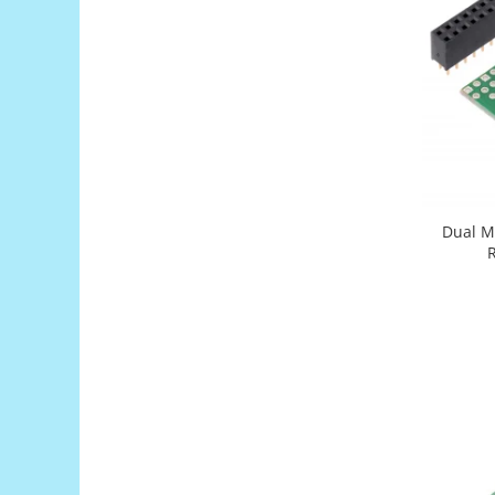
Filamente Speciale
Prusa I3 DIY Kit
Carti
Pentru Incepatori
Kituri incepatori Arduino
Pentru Incepatori
Micro:bit
Junior Robotics
Dual M
R
Carti
Junior Robotics
Lego Education
STEM Education
Ugears
Kit Fun
Kit Roboti
Cadouri