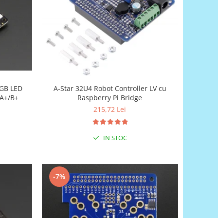
RGB LED
A-Star 32U4 Robot Controller LV cu
 A+/B+
Raspberry Pi Bridge
215,72 Lei
IN STOC
-7%