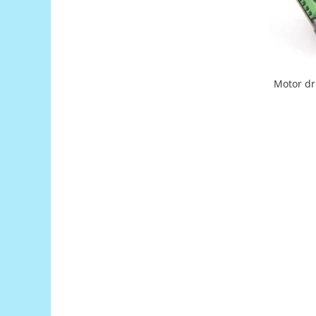
Encoder
Mecanice
Motoare
Micro Metal
Motor dr
Motoare
Motor 25D
Motor 37D
Motoreductor plastic
Stepper
Sub-Micro
Tamiya
Roti si Senile
Rulmenti
Sasiu
Servomotoare
Suruburi, Piulite, Conectare