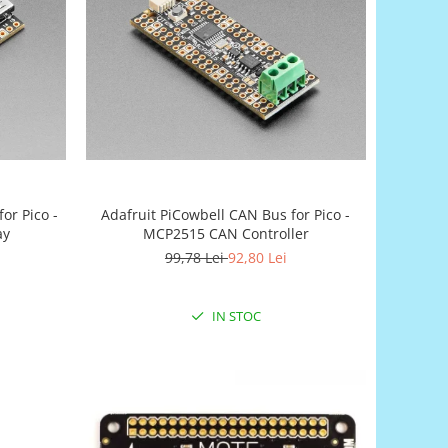
or Pico -
Adafruit PiCowbell CAN Bus for Pico -
ay
MCP2515 CAN Controller
99,78 Lei
92,80 Lei
IN STOC