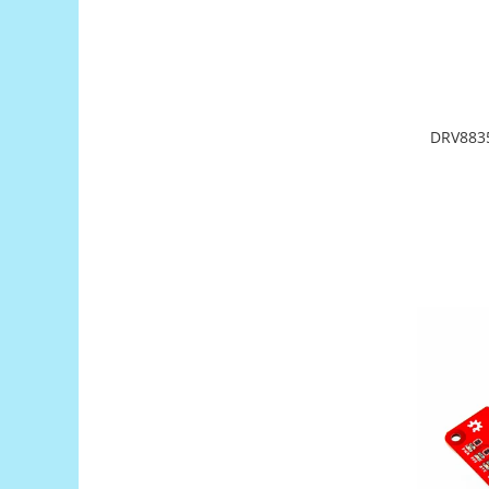
Platforme de dezvoltare
Arduino
Raspberry
.NET
DRV8835
Android
ARM
AVR
Espruino
Feather
Flora
FPGA
Intel
Latte Panda
Micro:bit
Nvidia