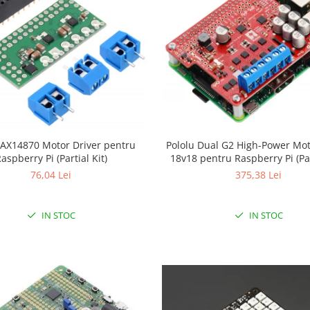
Pololu Dual G2 High-Power Mot
AX14870 Motor Driver pentru
18v18 pentru Raspberry Pi (Par
aspberry Pi (Partial Kit)
375,38 Lei
76,04 Lei
IN STOC
IN STOC