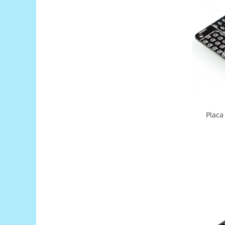
Generale
LED
Microcontrollere AVR
PCB - Placute Circuit
Rezistoare
Creion 3D 3Doodler
Imprimante 3D
Imprimante 3D
Placa
3Doodler
Componente
Componente
Componente E3D
Filament Premium ABS 1.75 mm
Filament Premium ABS 3 mm
Filament Premium PLA 1.75 mm