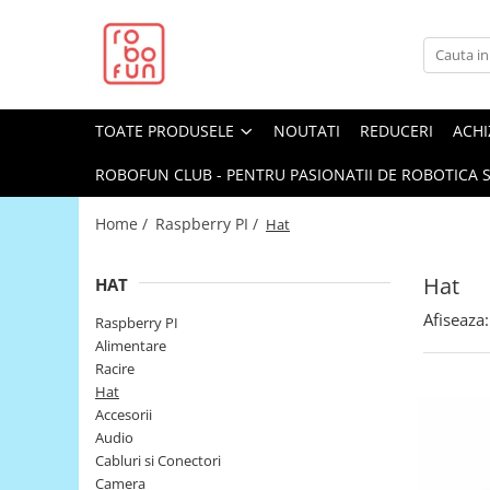
Toate Produsele
Arduino Original
TOATE PRODUSELE
NOUTATI
REDUCERI
ACHI
Arduino Compatibil
Raspberry PI
ROBOFUN CLUB - PENTRU PASIONATII DE ROBOTICA S
Raspberry PI
Home /
Raspberry PI /
Hat
Alimentare
Racire
Hat
HAT
Hat
Afiseaza:
Raspberry PI
Accesorii
Alimentare
Racire
Audio
Hat
Cabluri si Conectori
Accesorii
Audio
Camera
Cabluri si Conectori
Cutii
Camera