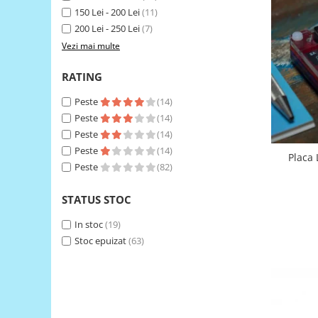
150 Lei - 200 Lei
(11)
RS-485
200 Lei - 250 Lei
(7)
RTC
Vezi mai multe
Telecomenzi
RATING
Accesorii
Peste
(14)
Accesorii
Peste
(14)
Antene
Peste
(14)
Breadboard
Peste
(14)
Placa
Peste
(82)
Cabluri
Conectori
STATUS STOC
Cutii
In stoc
(19)
Sticker
Stoc epuizat
(63)
Componente
Butoane, Tastaturi
Condensatoare