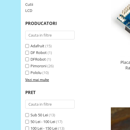
Cutii
LCD
LCD
Module
Adaptoare si convertoare
PRODUCATORI
ADC
Audio
Adafruit
(15)
CAN
DF Robot
(1)
Convertor nivel logic
DFRobot
(1)
Plac
Pimoroni
(26)
Convertor USB la serial
Ra
Pololu
(10)
Datalogger
Vezi mai multe
LCD
PRET
Module
Multiplexor
Radio
Sub 50 Lei
(13)
Releu
50 Lei - 100 Lei
(17)
100 Lei - 150 Lei
(13)
RS-232