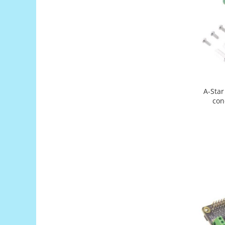
Puzzle mecanic Ugears
Organizator de chei Wunderkey
Constructor foto Mozabrick &
Qbrix
Puzzle lemn Cluebox
Jocuri de societate
A-Star
Mecanice
con
3D Printer & CNC
Actuator
Altele
Driver
Altele
DC
Servo
Stepper