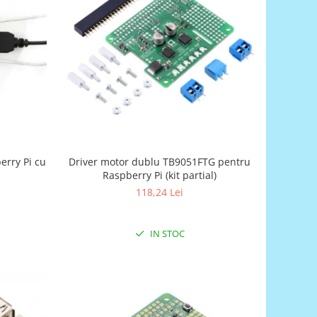
erry Pi cu
Driver motor dublu TB9051FTG pentru
Raspberry Pi (kit partial)
118,24 Lei
IN STOC