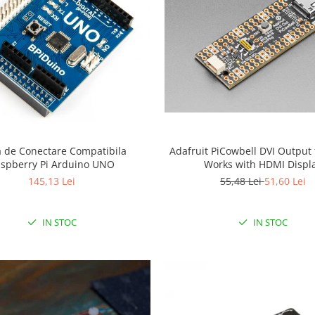
a de Conectare Compatibila
Adafruit PiCowbell DVI Output f
spberry Pi Arduino UNO
Works with HDMI Displ
145,13 Lei
55,48 Lei
51,60 Lei
IN STOC
IN STOC