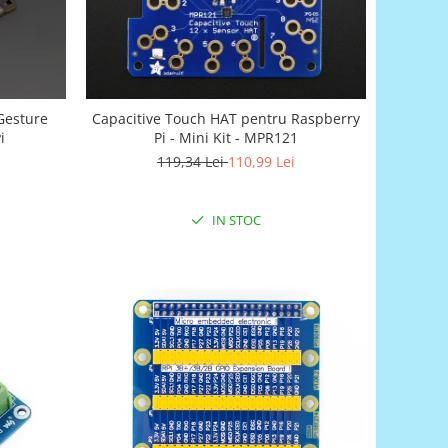
Gesture
Capacitive Touch HAT pentru Raspberry
i
Pi - Mini Kit - MPR121
119,34 Lei
110,99 Lei
IN STOC