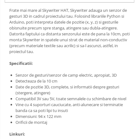
Frate mai mare al Skywriter HAT, Skywriter adauga un senzor de
gesturi 3D in cadrul proiectului tau. Folosind librariile Python si
Arduino, poti interpreta datele de pozitie (x, y, z) si gesturile
obisnuite precum spre stanga, atingere sau dubla-atingere.
Datorita faptului ca distanta senzorului este de pana la 10cm, poti
monta Skywriter in spatele unui strat de material non-conductiv
(precum materiale textile sau acrilic) si sa-l ascunzi, astfel, in
proiectul tau.
Specificatii:
Senzor de gesturi/senzor de camp electric, apropiat, 3D
Detecteaza de la 10 cm
Date de pozitie 3D, complete, si informatii despre gesturi
(stergere, atingere)
Compatibil 3V sau 5V, toate semnalele cu schimbare de nivel
Vine cu 4 suporturi cauciucate, anti-alunecare si terminatie
banda ca sa poti lipi tu insuti
Dimensiuni: 94 x 122 mm
Orificii de montaj
Linkuri: