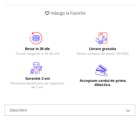
RS-485
Adauga la Favorite
RTC
Telecomenzi
Accesorii
Accesorii
Retur in 30 zile
Livrare gratuita
Te poti razgandi in 30 de zile
Pentru comenzi de peste 190 RON
Antene
Breadboard
Cabluri
Garantie 2 ani
Acceptam cardul de prima
Produsele beneficiaza de o garantie
Conectori
didactica.
de 2 ani
Cutii
Sticker
Descriere
Componente
Butoane, Tastaturi
Condensatoare