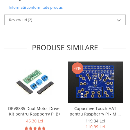
Filamente Speciale
Informatii conformitate produs
Prusa I3 DIY Kit
Carti
Review-uri
(2)
Pentru Incepatori
Kituri incepatori Arduino
Pentru Incepatori
PRODUSE SIMILARE
Micro:bit
Junior Robotics
Carti
-7%
Junior Robotics
Lego Education
STEM Education
Ugears
DRV8835 Dual Motor Driver
Capacitive Touch HAT
Kit Fun
Kit pentru Raspberry Pi B+
pentru Raspberry Pi - Mini
Kit - MPR121
Kit Roboti
45,30 Lei
119,34 Lei
110,99 Lei
Cadouri