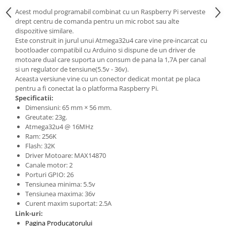
Generale
Acest modul programabil combinat cu un Raspberry Pi serveste
LED
drept centru de comanda pentru un mic robot sau alte
dispozitive similare.
Microcontrollere AVR
Este construit in jurul unui Atmega32u4 care vine pre-incarcat cu
PCB - Placute Circuit
bootloader compatibil cu Arduino si dispune de un driver de
motoare dual care suporta un consum de pana la 1,7A per canal
Rezistoare
si un regulator de tensiune(5.5v - 36v).
Aceasta versiune vine cu un conector dedicat montat pe placa
Creion 3D 3Doodler
pentru a fi conectat la o platforma Raspberry Pi.
Imprimante 3D
Specificatii:
Imprimante 3D
Dimensiuni: 65 mm × 56 mm.
Greutate: 23g.
3Doodler
Atmega32u4 @ 16MHz
Ram: 256K
Componente
Flash: 32K
Componente
Driver Motoare: MAX14870
Canale motor: 2
Componente E3D
Porturi GPIO: 26
Filament Premium ABS 1.75 mm
Tensiunea minima: 5.5v
Tensiunea maxima: 36v
Filament Premium ABS 3 mm
Curent maxim suportat: 2.5A
Filament Premium PLA 1.75 mm
Link-uri:
Pagina Producatorului