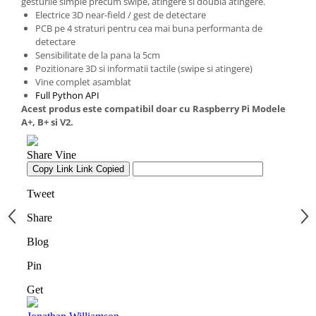
gesturile simple precum swipe, atingere si doubla atingere.
Generale
Electrice 3D near-field / gest de detectare
LED
PCB pe 4 straturi pentru cea mai buna performanta de
detectare
Microcontrollere AVR
Sensibilitate de la pana la 5cm
PCB - Placute Circuit
Pozitionare 3D si informatii tactile (swipe si atingere)
Vine complet asamblat
Rezistoare
Full Python API
Acest produs este compatibil doar cu Raspberry Pi Modele
Creion 3D 3Doodler
A+, B+ si V2.
Imprimante 3D
Imprimante 3D
3Doodler
Componente
Componente
Componente E3D
Filament Premium ABS 1.75 mm
Filament Premium ABS 3 mm
Filament Premium PLA 1.75 mm