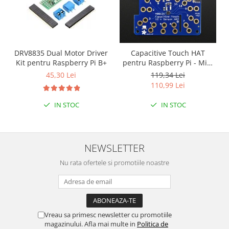
Encoder
Mecanice
Motoare
Micro Metal
DRV8835 Dual Motor Driver
Capacitive Touch HAT
Motoare
Kit pentru Raspberry Pi B+
pentru Raspberry Pi - Mini
Kit - MPR121
Motor 25D
45,30 Lei
119,34 Lei
110,99 Lei
Motor 37D
Motoreductor plastic
IN STOC
IN STOC
Stepper
Sub-Micro
Tamiya
NEWSLETTER
Roti si Senile
Nu rata ofertele si promotiile noastre
Rulmenti
Sasiu
Servomotoare
Vreau sa primesc newsletter cu promotiile
Suruburi, Piulite, Conectare
magazinului. Afla mai multe in
Politica de