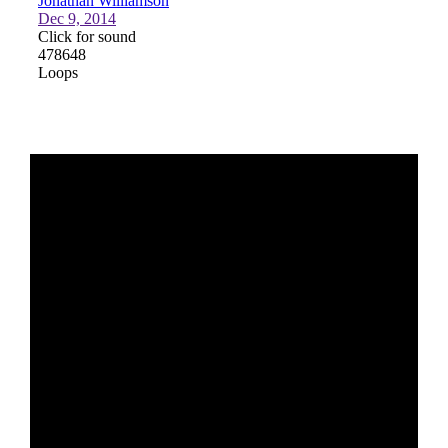
Filamente Speciale
Prusa I3 DIY Kit
Carti
Pentru Incepatori
Kituri incepatori Arduino
Pentru Incepatori
Micro:bit
Junior Robotics
Carti
Junior Robotics
Lego Education
STEM Education
Ugears
Kit Fun
Kit Roboti
Cadouri