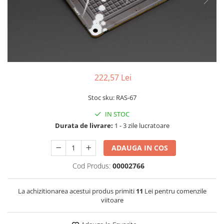
LCD
Module
Adaptoare si convertoare
ADC
Audio
222,57 Lei
CAN
Stoc sku: RAS-67
Convertor nivel logic
Convertor USB la serial
IN STOC
Durata de livrare:
1 - 3 zile lucratoare
Datalogger
LCD
ADAUGA IN COS
Module
Cod Produs:
00002766
Multiplexor
La achizitionarea acestui produs primiti
11
Lei pentru comenzile
Radio
viitoare
Releu
RS-232