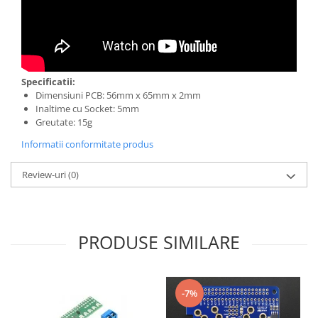
Puzzle mecanic Ugears
Organizator de chei Wunderkey
Constructor foto Mozabrick &
Qbrix
Specificatii:
Puzzle lemn Cluebox
Dimensiuni PCB: 56mm x 65mm x 2mm
Inaltime cu Socket: 5mm
Jocuri de societate
Greutate: 15g
Mecanice
Informatii conformitate produs
3D Printer & CNC
Review-uri
(0)
Actuator
Altele
Driver
PRODUSE SIMILARE
Altele
DC
Servo
-7%
Stepper