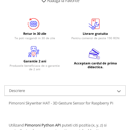
Adauga la Favorite
RS-485
RTC
Telecomenzi
Retur in 30 zile
Livrare gratuita
Accesorii
Te poti razgandi in 30 de zile
Pentru comenzi de peste 190 RON
Accesorii
Antene
Breadboard
Garantie 2 ani
Acceptam cardul de prima
Produsele beneficiaza de o garantie
didactica.
Cabluri
de 2 ani
Conectori
Cutii
Descriere
Sticker
Pimoroni Skywriter HAT - 3D Gesture Sensor for Raspberry Pi
Componente
Butoane, Tastaturi
Condensatoare
Utilizand
Pimoroni Python API
puteti citi pozitia (x, y, z) si