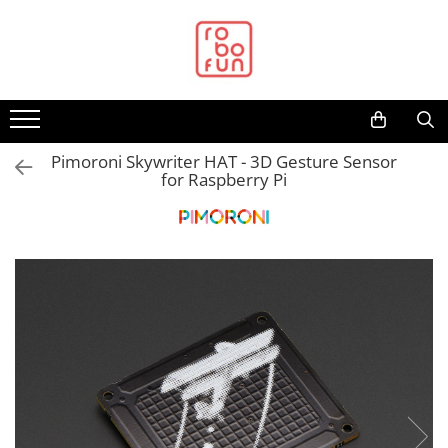
Toate Produsele
Arduino Original
Arduino Compatibil
Raspberry PI
Pimoroni Skywriter HAT - 3D Gesture Sensor
for Raspberry Pi
Raspberry PI
Alimentare
Racire
Hat
Accesorii
Audio
Cabluri si Conectori
Camera
Cutii