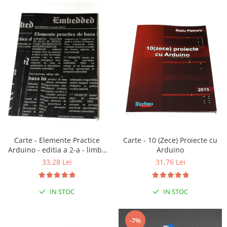
Carte - 10 (Zece) Proiecte cu
Carte - Elemente Practice
Arduino
Arduino - editia a 2-a - limba
romana
31,76 Lei
33,28 Lei
IN STOC
IN STOC
-7%