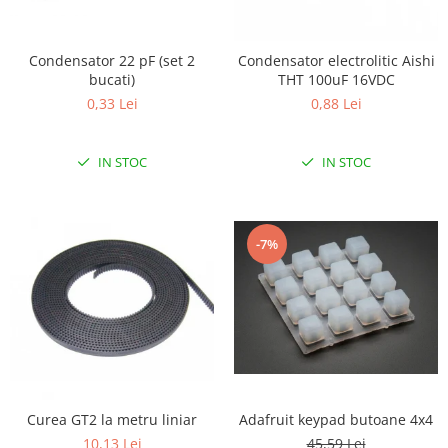
RS-232
Micro:bit
PIR
Motor 25D
Motor 37D
RS-485
Nvidia
Radar
Condensator 22 pF (set 2
Condensator electrolitic Aishi
Motoreductor plastic
bucati)
THT 100uF 16VDC
RTC
Olinuxino
Sonar
Stepper
0,33 Lei
0,88 Lei
Telecomenzi
Photon
Sunet
Sub-Micro
PIC
Tensiune
Tamiya
IN STOC
IN STOC
Platforme de dezvoltare
Termocuple
Roti si Senile
Python
Video
Rulmenti
Teensy
Vreme
Sasiu
-7%
Thing
Servomotoare
TI
Suruburi, Piulite, Conectare
Curea GT2 la metru liniar
Adafruit keypad butoane 4x4
10,13 Lei
45,59 Lei