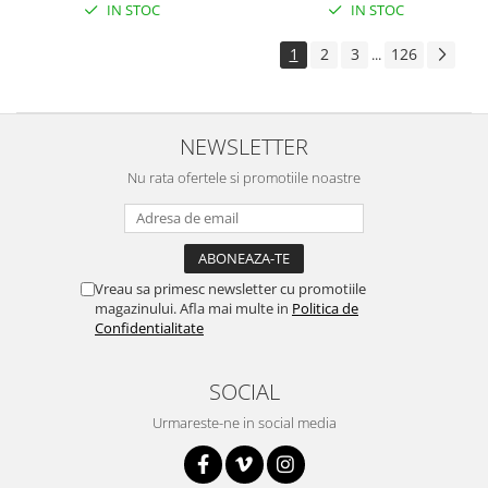
IN STOC
IN STOC
1
2
3
126
...
NEWSLETTER
Nu rata ofertele si promotiile noastre
Vreau sa primesc newsletter cu promotiile
magazinului. Afla mai multe in
Politica de
Confidentialitate
SOCIAL
Urmareste-ne in social media