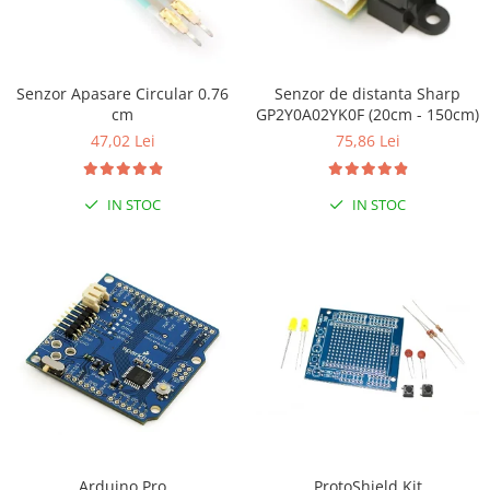
Senzor Apasare Circular 0.76
Senzor de distanta Sharp
cm
GP2Y0A02YK0F (20cm - 150cm)
47,02 Lei
75,86 Lei
IN STOC
IN STOC
ProtoShield Kit
Arduino Pro