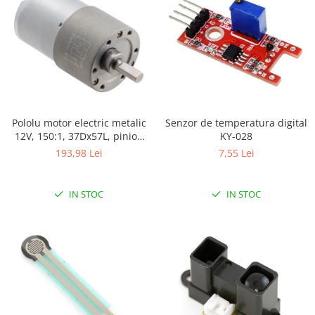
Pololu motor electric metalic
Senzor de temperatura digital
12V, 150:1, 37Dx57L, pinion
KY-028
elicoidal
193,98 Lei
7,55 Lei
IN STOC
IN STOC