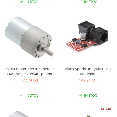
IN STOC
IN STOC
Pololu motor electric metalic
Placa SparkFun QwiicBus -
24V, 70:1, 37Dx54L, pinion
MidPoint
elicoidal
177,74 Lei
142,21 Lei
IN STOC
IN STOC