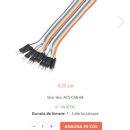
LCD
Module
Adaptoare si convertoare
ADC
Audio
CAN
Convertor nivel logic
Convertor USB la serial
Datalogger
LCD
4,20 Lei
Module
Stoc sku: ACS-CAB-68
Multiplexor
IN STOC
Radio
Durata de livrare:
1 - 3 zile lucratoare
Releu
ADAUGA IN COS
RS-232