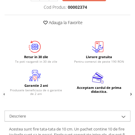
Cod Produs:
00002374
RS-485
RTC
Adauga la Favorite
Telecomenzi
Accesorii
Accesorii
Antene
Retur in 30 zile
Livrare gratuita
Te poti razgandi in 30 de zile
Pentru comenzi de peste 190 RON
Breadboard
Cabluri
Conectori
Garantie 2 ani
Acceptam cardul de prima
Produsele beneficiaza de o garantie
Cutii
didactica.
de 2 ani
Sticker
Componente
Descriere
Butoane, Tastaturi
Condensatoare
Acestea sunt fire tata-tata de 10 cm. Un pachet contine 10 de fire
(culorile sunt ca in poza). Firele sunt conectate intre ele, dar pot fi