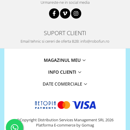
Urmareste-ne in social media
Puzzle mecanic Ugears
Organizator de chei Wunderkey
Constructor foto Mozabrick &
Qbrix
SUPORT CLIENTI
Puzzle lemn Cluebox
Email tehnic si cereri de oferta B2B: info@robofun.ro
Jocuri de societate
Mecanice
MAGAZINUL MEU
3D Printer & CNC
INFO CLIENTI
Actuator
Altele
DATE COMERCIALE
Driver
Altele
DC
Servo
©Copyright Distribution Services Management SRL 2026
Stepper
Platforma E-commerce by Gomag