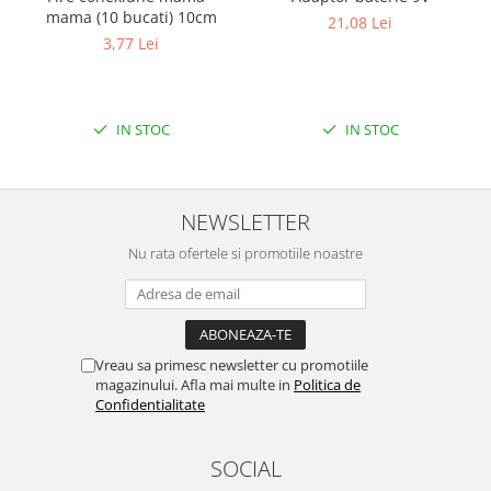
Filamente Speciale
mama (10 bucati) 10cm
21,08 Lei
Prusa I3 DIY Kit
3,77 Lei
Carti
Pentru Incepatori
Kituri incepatori Arduino
IN STOC
IN STOC
Pentru Incepatori
Micro:bit
NEWSLETTER
Junior Robotics
Nu rata ofertele si promotiile noastre
Carti
Junior Robotics
Lego Education
STEM Education
Vreau sa primesc newsletter cu promotiile
magazinului. Afla mai multe in
Politica de
Ugears
Confidentialitate
Kit Fun
Kit Roboti
SOCIAL
Cadouri