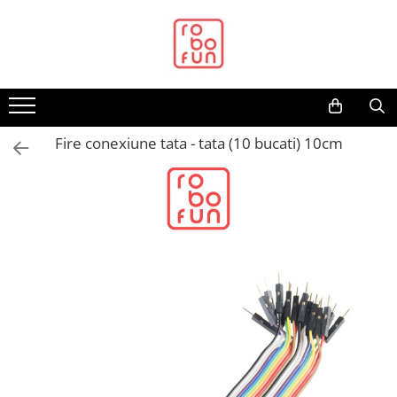
Toate Produsele
Arduino Original
Arduino Compatibil
Raspberry PI
Fire conexiune tata - tata (10 bucati) 10cm
Raspberry PI
Alimentare
Racire
Hat
Accesorii
Audio
Cabluri si Conectori
Camera
Cutii