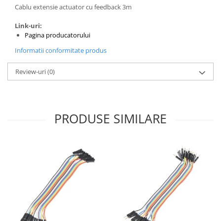
Generale
Cablu extensie actuator cu feedback 3m
LED
Link-uri:
Microcontrollere AVR
Pagina producatorului
PCB - Placute Circuit
Informatii conformitate produs
Rezistoare
Review-uri
(0)
Creion 3D 3Doodler
Imprimante 3D
Imprimante 3D
PRODUSE SIMILARE
3Doodler
Componente
Componente
Componente E3D
Filament Premium ABS 1.75 mm
Filament Premium ABS 3 mm
Filament Premium PLA 1.75 mm