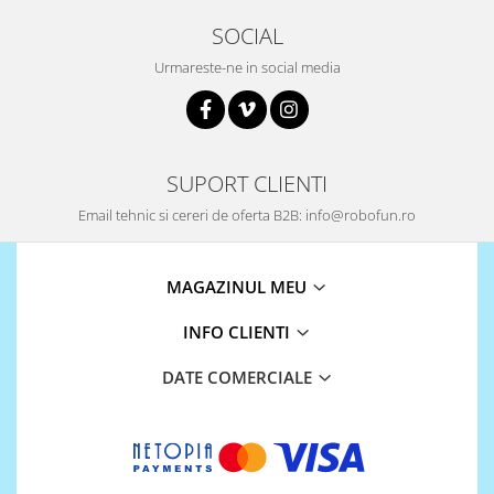
Puzzle mecanic Ugears
SOCIAL
Organizator de chei Wunderkey
Urmareste-ne in social media
Constructor foto Mozabrick &
Qbrix
Puzzle lemn Cluebox
SUPORT CLIENTI
Jocuri de societate
Mecanice
Email tehnic si cereri de oferta B2B: info@robofun.ro
3D Printer & CNC
Actuator
MAGAZINUL MEU
Altele
INFO CLIENTI
Driver
DATE COMERCIALE
Altele
DC
Servo
Stepper