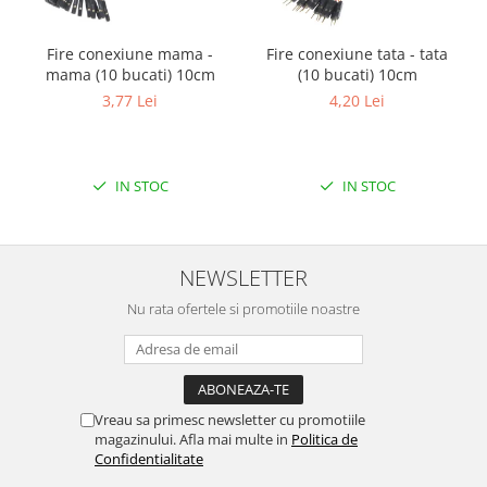
Filamente Speciale
Prusa I3 DIY Kit
Fire conexiune mama -
Fire conexiune tata - tata
Carti
mama (10 bucati) 10cm
(10 bucati) 10cm
Pentru Incepatori
3,77 Lei
4,20 Lei
Kituri incepatori Arduino
Pentru Incepatori
IN STOC
IN STOC
Micro:bit
Junior Robotics
Carti
NEWSLETTER
Junior Robotics
Nu rata ofertele si promotiile noastre
Lego Education
STEM Education
Ugears
Vreau sa primesc newsletter cu promotiile
Kit Fun
magazinului. Afla mai multe in
Politica de
Kit Roboti
Confidentialitate
Cadouri