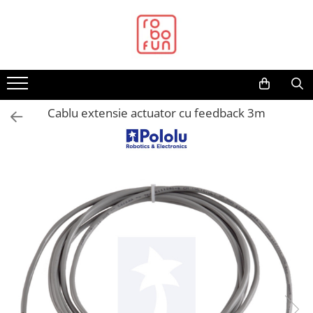
Toate Produsele
Arduino Original
Arduino Compatibil
Raspberry PI
Cablu extensie actuator cu feedback 3m
Raspberry PI
Alimentare
Racire
Hat
Accesorii
Audio
Cabluri si Conectori
Camera
Cutii