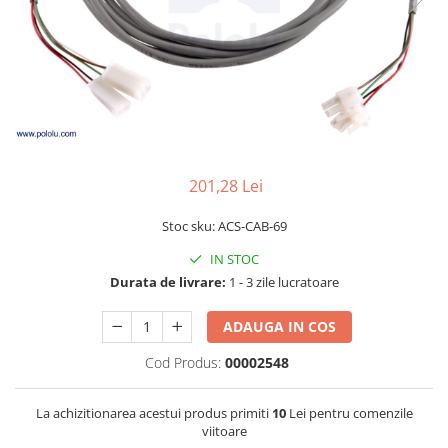
LCD
Module
Adaptoare si convertoare
ADC
Audio
CAN
201,28 Lei
Convertor nivel logic
Stoc sku: ACS-CAB-69
Convertor USB la serial
Datalogger
IN STOC
Durata de livrare:
1 - 3 zile lucratoare
LCD
Module
ADAUGA IN COS
Multiplexor
Cod Produs:
00002548
Radio
La achizitionarea acestui produs primiti
10
Lei pentru comenzile
Releu
viitoare
RS-232