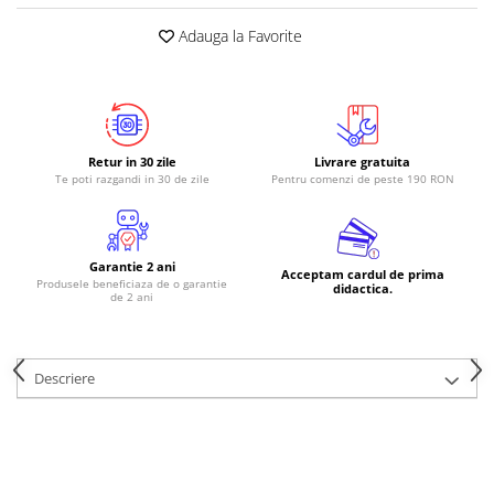
RS-485
Adauga la Favorite
RTC
Telecomenzi
Accesorii
Accesorii
Retur in 30 zile
Livrare gratuita
Te poti razgandi in 30 de zile
Pentru comenzi de peste 190 RON
Antene
Breadboard
Cabluri
Garantie 2 ani
Acceptam cardul de prima
Produsele beneficiaza de o garantie
didactica.
Conectori
de 2 ani
Cutii
Sticker
Descriere
Componente
Butoane, Tastaturi
Condensatoare