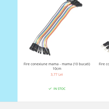
Generale
LED
Microcontrollere AVR
PCB - Placute Circuit
Rezistoare
Creion 3D 3Doodler
Imprimante 3D
Imprimante 3D
3Doodler
Fire conexiune mama - mama (10 bucati)
Fire c
Componente
10cm
Componente
3,77 Lei
Componente E3D
Filament Premium ABS 1.75 mm
IN STOC
Filament Premium ABS 3 mm
Filament Premium PLA 1.75 mm