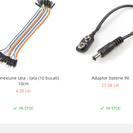
onexiune tata - tata (10 bucati)
Adaptor baterie 9V
10cm
21,08 Lei
4,20 Lei
IN STOC
IN STOC