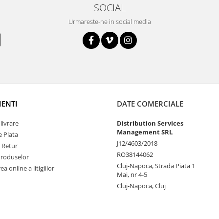
SOCIAL
Urmareste-ne in social media
IENTI
DATE COMERCIALE
livrare
Distribution Services
Management SRL
 Plata
J12/4603/2018
e Retur
RO38144062
Produselor
Cluj-Napoca, Strada Piata 1
a online a litigiilor
Mai, nr 4-5
Cluj-Napoca, Cluj