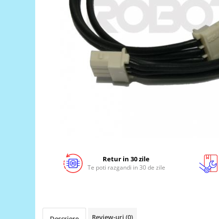
LCD
Module
Adaptoare si convertoare
ADC
Audio
CAN
Convertor nivel logic
Convertor USB la serial
Datalogger
LCD
Module
Retur in 30 zile
Te poti razgandi in 30 de zile
Multiplexor
Radio
Releu
Review-uri
(0)
RS-232
Descriere