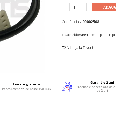
ADAUG
Cod Produs:
00002508
La achizitionarea acestui produs pr
Adauga la Favorite
Garantie 2 ani
Livrare gratuita
Produsele beneficiaza de o
Pentru comenzi de peste 190 RON
de 2 ani