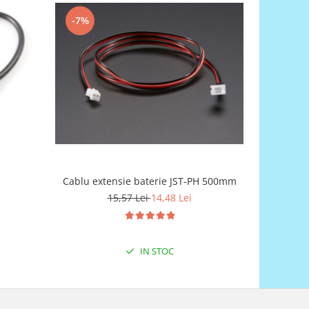
-7%
Cablu extensie baterie JST-PH 500mm
Ca
15,57 Lei
14,48 Lei
IN STOC