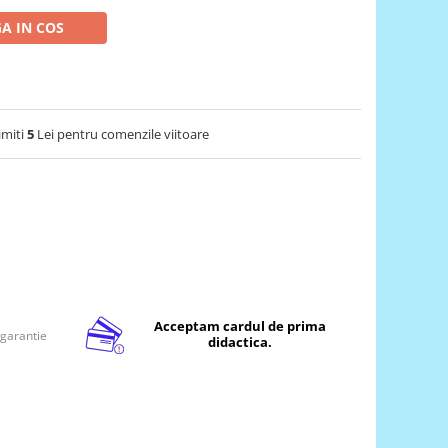
A IN COS
imiti
5
Lei pentru comenzile viitoare
Acceptam cardul de prima
 garantie
didactica.