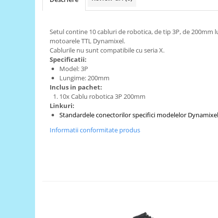
RS-485
RTC
Setul contine 10 cabluri de robotica, de tip 3P, de 200mm 
motoarele TTL Dynamixel.
Telecomenzi
Cablurile nu sunt compatibile cu seria X.
Accesorii
Specificatii:
Model: 3P
Accesorii
Lungime: 200mm
Antene
Inclus in pachet:
10x Cablu robotica 3P 200mm
Breadboard
Linkuri:
Standardele conectorilor specifici modelelor Dynamixe
Cabluri
Informatii conformitate produs
Conectori
Cutii
Sticker
Componente
Butoane, Tastaturi
Condensatoare