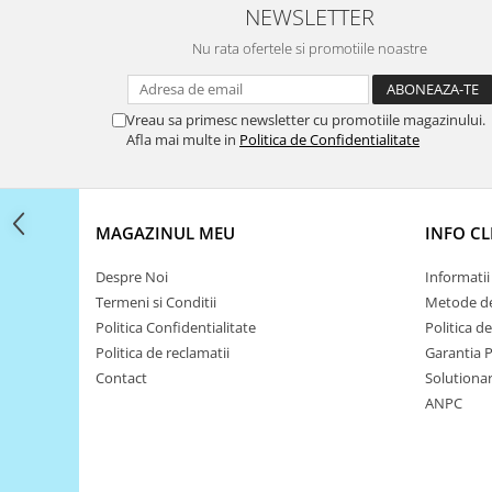
Filamente Speciale
NEWSLETTER
Prusa I3 DIY Kit
Nu rata ofertele si promotiile noastre
Carti
Pentru Incepatori
Vreau sa primesc newsletter cu promotiile magazinului.
Kituri incepatori Arduino
Afla mai multe in
Politica de Confidentialitate
Pentru Incepatori
Micro:bit
Junior Robotics
MAGAZINUL MEU
INFO CL
Carti
Despre Noi
Informatii 
Junior Robotics
Termeni si Conditii
Metode de
Lego Education
Politica Confidentialitate
Politica d
Politica de reclamatii
Garantia 
STEM Education
Contact
Solutionare
Ugears
ANPC
Kit Fun
Kit Roboti
Cadouri