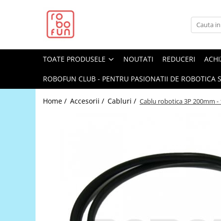
Toate Produsele
Arduino Original
TOATE PRODUSELE
NOUTATI
REDUCERI
ACHI
Arduino Compatibil
Raspberry PI
ROBOFUN CLUB - PENTRU PASIONATII DE ROBOTICA S
Raspberry PI
Home /
Accesorii /
Cabluri /
Cablu robotica 3P 200mm - 
Alimentare
Racire
Hat
Accesorii
Audio
Cabluri si Conectori
Camera
Cutii