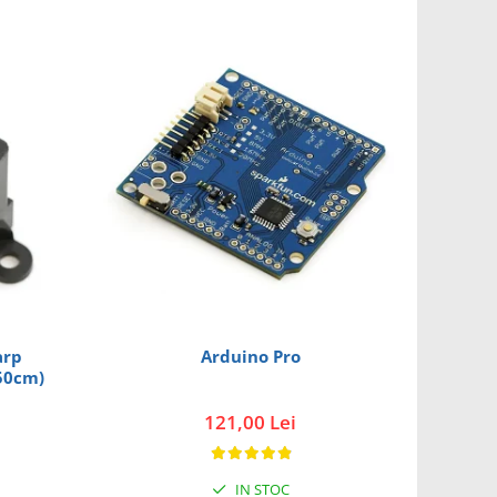
arp
Arduino Pro
50cm)
121,00 Lei
IN STOC