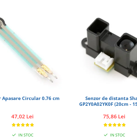
 Apasare Circular 0.76 cm
Senzor de distanta Sh
GP2Y0A02YK0F (20cm - 1
47,02 Lei
75,86 Lei
IN STOC
IN STOC