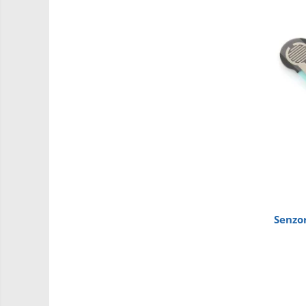
Intel
Latte Panda
Micro:bit
Nvidia
Olinuxino
Photon
PIC
Platforme de dezvoltare
Python
Teensy
Senzor
Thing
TI
Accelerometru
Biometric