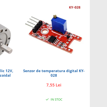
Senzor de temperatura digital KY-
lic 12V,
028
icoidal
7,55 Lei
IN STOC