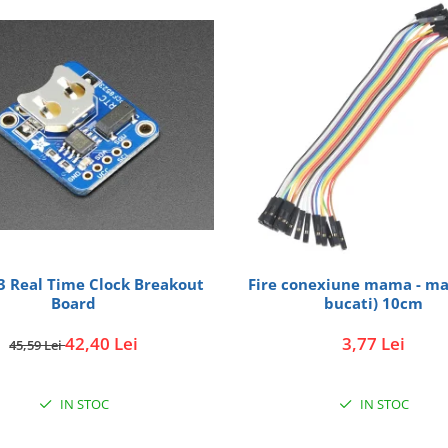
3 Real Time Clock Breakout
Fire conexiune mama - m
Board
bucati) 10cm
42,40 Lei
3,77 Lei
45,59 Lei
IN STOC
IN STOC