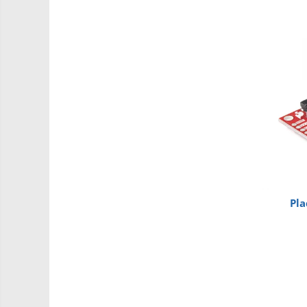
Roti si Senile
Rulmenti
Sasiu
Servomotoare
Suruburi, Piulite, Conectare
Arduino
Raspberry
.NET
Android
ARM
Pla
AVR
Espruino
Feather
Flora
FPGA