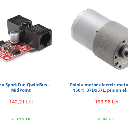
ca SparkFun QwiicBus -
Pololu motor electric meta
MidPoint
150:1, 37Dx57L, pinion el
142,21 Lei
193,98 Lei
IN STOC
IN STOC