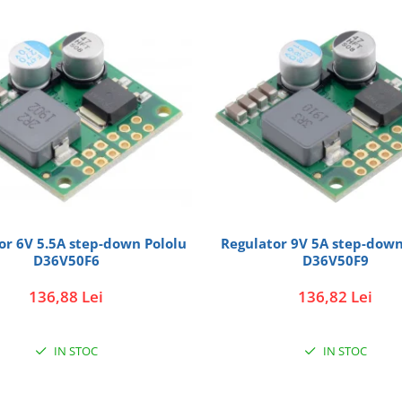
or 6V 5.5A step-down Pololu
Regulator 9V 5A step-down
D36V50F6
D36V50F9
136,88 Lei
136,82 Lei
IN STOC
IN STOC