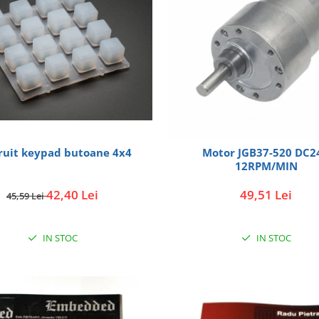
ruit keypad butoane 4x4
Motor JGB37-520 DC2
12RPM/MIN
42,40 Lei
49,51 Lei
45,59 Lei
IN STOC
IN STOC