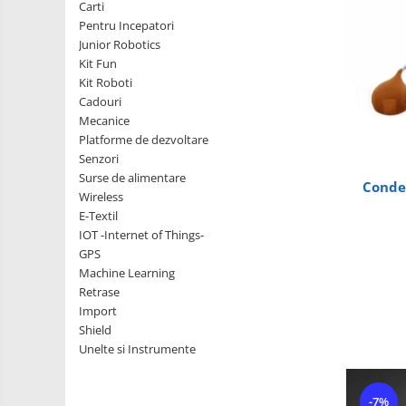
Robotics
Carti
LCD
Kit
Pentru Incepatori
Fun
Adaptoare si convertoare
Junior Robotics
Kit Fun
Kit
ADC
Kit Roboti
Roboti
Audio
Cadouri
Cadouri
Mecanice
CAN
Mecanice
Platforme de dezvoltare
Platforme
Convertor nivel logic
Senzori
de
Surse de alimentare
Convertor USB la serial
Conden
dezvoltare
Senzori
Wireless
Datalogger
E-Textil
Surse
IOT -Internet of Things-
de
LCD
GPS
alimentare
Wireless
Module
Machine Learning
E-
Retrase
Multiplexor
Textil
Import
Radio
IOT -
Shield
Internet
Unelte si Instrumente
Releu
of
GPS
RS-232
Things-
Machine
-7%