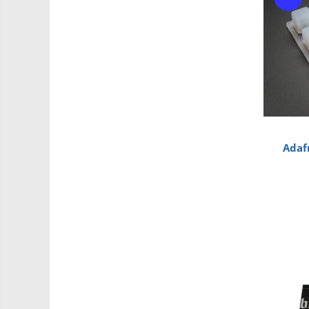
RS-485
Learning
Retrase
RTC
Shield
Telecomenzi
Unelte
Accesorii
si
Instrumente
Antene
Breadboard
Cabluri
Adaf
Conectori
Cutii
Sticker
Butoane, Tastaturi
Condensatoare
Generale
LED
Microcontrollere AVR