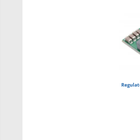
Driver
Altele
DC
Servo
Stepper
Encoder
Mecanice
Motoare
Micro Metal
Motoare
Regulat
Motor 25D
Motor 37D
Motoreductor plastic
Stepper
Sub-Micro
Tamiya