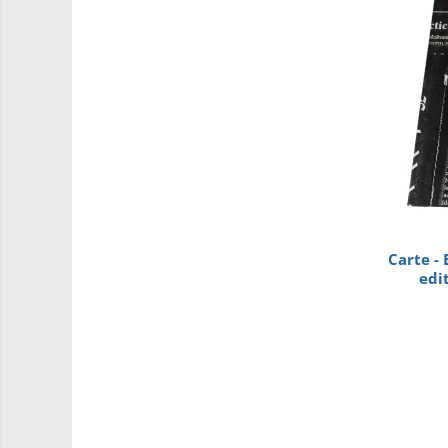
PCB - Placute Circuit
Rezistoare
Imprimante 3D
3Doodler
Componente
Componente
Componente E3D
Filament Premium ABS 1.75 mm
Carte -
Filament Premium ABS 3 mm
edi
Filament Premium PLA 1.75 mm
Filamente Speciale
Prusa I3 DIY Kit
Kituri incepatori Arduino
Pentru Incepatori
Micro:bit