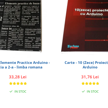
 Elemente Practice Arduino -
Carte - 10 (Zece) Proiec
tia a 2-a - limba romana
Arduino
33,28 Lei
31,76 Lei
IN STOC
IN STOC