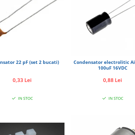
sator 22 pF (set 2 bucati)
Condensator electrolitic A
100uF 16VDC
0,33 Lei
0,88 Lei
IN STOC
IN STOC