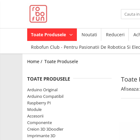
Toate Produsele
Arduino Original
Toate Produsele
Noutati
Reduceri
Ach
Arduino Compatibil
Robofun Club - Pentru Pasionatii De Robotica Si Ele
Raspberry PI
Raspberry PI
Module
Home /
Toate Produsele
Accesorii
Alimentare
Componente
Racire
Toate 
TOATE PRODUSELE
Creion 3D
Hat
Afiseaza:
3Doodler
Arduino Original
Arduino Compatibil
Accesorii
Imprimante
Raspberry PI
3D
Audio
Module
Carti
Accesorii
Cabluri si Conectori
Pentru
Componente
Incepatori
Camera
Creion 3D 3Doodler
Junior
Cutii
Imprimante 3D