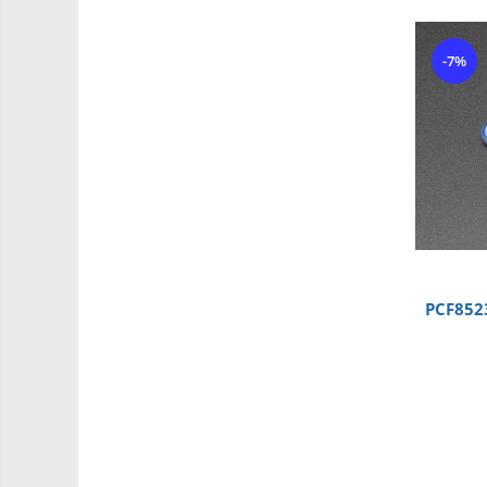
Carti
-7%
Junior Robotics
Lego Education
STEM Education
Ugears
Puzzle mecanic Ugears
Organizator de chei Wunderkey
Constructor foto Mozabrick &
Qbrix
PCF852
Puzzle lemn Cluebox
Jocuri de societate
3D Printer & CNC
Actuator
Altele