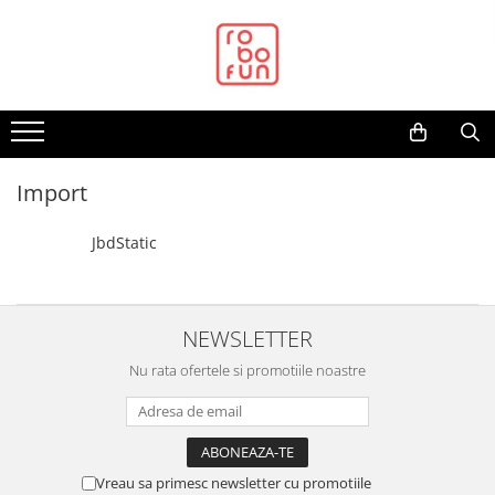
Toate Produsele
Arduino Original
Arduino Compatibil
Raspberry PI
Import
Raspberry PI
Alimentare
JbdStatic
Racire
Hat
NEWSLETTER
Accesorii
Nu rata ofertele si promotiile noastre
Audio
Cabluri si Conectori
Camera
Cutii
Vreau sa primesc newsletter cu promotiile