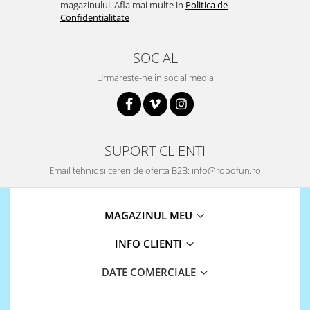
magazinului. Afla mai multe in
Politica de
LCD
Confidentialitate
Module
Adaptoare si convertoare
SOCIAL
ADC
Urmareste-ne in social media
Audio
CAN
Convertor nivel logic
SUPORT CLIENTI
Convertor USB la serial
Email tehnic si cereri de oferta B2B: info@robofun.ro
Datalogger
LCD
MAGAZINUL MEU
Module
INFO CLIENTI
Multiplexor
Radio
DATE COMERCIALE
Releu
RS-232