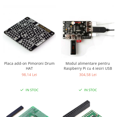
Generale
LED
Microcontrollere AVR
PCB - Placute Circuit
Rezistoare
Creion 3D 3Doodler
Imprimante 3D
Imprimante 3D
3Doodler
Placa add-on Pimoroni Drum
Modul alimentare pentru
HAT
Raspberry Pi cu 4 iesiri USB
Componente
98,14 Lei
304,58 Lei
Componente
Componente E3D
IN STOC
IN STOC
Filament Premium ABS 1.75 mm
Filament Premium ABS 3 mm
Filament Premium PLA 1.75 mm