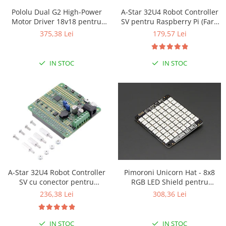
Puzzle mecanic Ugears
Pololu Dual G2 High-Power
A-Star 32U4 Robot Controller
Motor Driver 18v18 pentru
SV pentru Raspberry Pi (Fara
Organizator de chei Wunderkey
Raspberry Pi (Partial Kit)
conectori)
375,38 Lei
179,57 Lei
Constructor foto Mozabrick &
Qbrix
IN STOC
IN STOC
Puzzle lemn Cluebox
Jocuri de societate
Mecanice
3D Printer & CNC
Actuator
Altele
Driver
A-Star 32U4 Robot Controller
Pimoroni Unicorn Hat - 8x8
Altele
SV cu conector pentru
RGB LED Shield pentru
DC
Raspberry Pi
Raspberry Pi A+/B+
236,38 Lei
308,36 Lei
Servo
Stepper
IN STOC
IN STOC