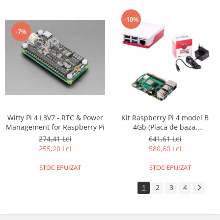
ID
IMU
-10%
Infrarosu
-7%
Laser
Lichide
Lumina
Magnetic
PIR
Witty Pi 4 L3V7 - RTC & Power
Kit Raspberry Pi 4 model B
Radar
Management for Raspberry Pi
4Gb (Placa de baza,
alimentator, carcasa)
Sonar
274,41 Lei
641,61 Lei
255,20 Lei
580,60 Lei
Sunet
STOC EPUIZAT
STOC EPUIZAT
Tensiune
Termocuple
1
2
3
4
Video
Vreme