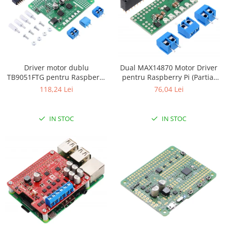
Filamente Speciale
Prusa I3 DIY Kit
Carti
Pentru Incepatori
Kituri incepatori Arduino
Driver motor dublu
Dual MAX14870 Motor Driver
Pentru Incepatori
TB9051FTG pentru Raspberry
pentru Raspberry Pi (Partial
Pi (kit partial)
Kit)
118,24 Lei
76,04 Lei
Micro:bit
Junior Robotics
Carti
IN STOC
IN STOC
Junior Robotics
Lego Education
STEM Education
Ugears
Kit Fun
Kit Roboti
Cadouri