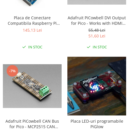
LCD
Module
Adafruit PiCowbell DVI Output
Placa de Conectare
Adaptoare si convertoare
for Pico - Works with HDMI
Compatibila Raspberry Pi
Display
Arduino UNO
55,48 Lei
ADC
145,13 Lei
51,60 Lei
Audio
IN STOC
IN STOC
CAN
Convertor nivel logic
Convertor USB la serial
-7%
Datalogger
LCD
Module
Multiplexor
Radio
Releu
Adafruit PiCowbell CAN Bus
Placa LED-uri programabile
for Pico - MCP2515 CAN
PiGlow
RS-232