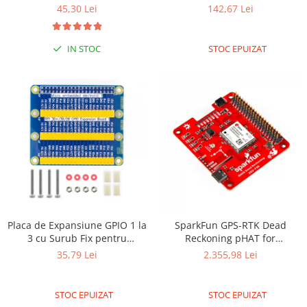
45,30 Lei
142,67 Lei
Olinuxino
Photon
IN STOC
STOC EPUIZAT
PIC
Platforme de dezvoltare
Python
Teensy
Thing
TI
Senzori
Accelerometru
Biometric
Placa de Expansiune GPIO 1 la
SparkFun GPS-RTK Dead
3 cu Surub Fix pentru
Reckoning pHAT for
Curent
Raspberry Pi 3/PI 4
Raspberry Pi
35,79 Lei
2.355,98 Lei
Forta
Giroscop
STOC EPUIZAT
STOC EPUIZAT