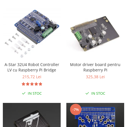
Encoder
Mecanice
Motoare
Micro Metal
Motoare
Motor 25D
Motor 37D
Motoreductor plastic
Stepper
Motor driver board pentru
A-Star 32U4 Robot Controller
Raspberry Pi
LV cu Raspberry Pi Bridge
Sub-Micro
325,38 Lei
215,72 Lei
Tamiya
Roti si Senile
IN STOC
IN STOC
Rulmenti
Sasiu
-7%
Servomotoare
Suruburi, Piulite, Conectare