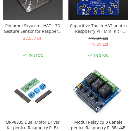
Platforme de dezvoltare
Arduino
Raspberry
Pimoroni Skywriter HAT - 3D
Capacitive Touch HAT pentru
.NET
Gesture Sensor for Raspberry
Raspberry Pi - Mini Kit -
Pi
MPR121
Android
222,57 Lei
119,34 Lei
110,99 Lei
ARM
IN STOC
IN STOC
AVR
Espruino
Feather
Flora
FPGA
Intel
Latte Panda
Micro:bit
DRV8835 Dual Motor Driver
Modul Relay cu 3 Canale
Kit pentru Raspberry Pi B+
pentru Raspberry Pi 3B+/4B
Nvidia