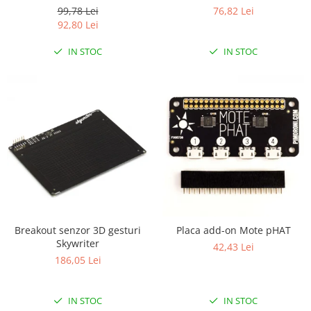
Controller
99,78 Lei
76,82 Lei
RS-485
92,80 Lei
RTC
IN STOC
IN STOC
Telecomenzi
Accesorii
Accesorii
Antene
Breadboard
Cabluri
Conectori
Cutii
Breakout senzor 3D gesturi
Placa add-on Mote pHAT
Sticker
Skywriter
42,43 Lei
Componente
186,05 Lei
Butoane, Tastaturi
Condensatoare
IN STOC
IN STOC