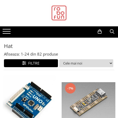
Toate Produsele
Arduino Original
Arduino Compatibil
Raspberry PI
Hat
Raspberry PI
Afiseaza:
1-
24
din
82
produse
Alimentare
FILTRE
Racire
Hat
Accesorii
-7%
Audio
Cabluri si Conectori
Camera
Cutii