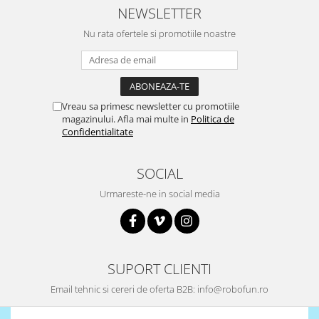
NEWSLETTER
Surse de alimentare
Acumulatori
Nu rata ofertele si promotiile noastre
Alimentatoare
Altele
Baterii
Vreau sa primesc newsletter cu promotiile
magazinului. Afla mai multe in
Politica de
Incarcator
Confidentialitate
Regulator Step-Down
Regulator Step-Down Step-Up
SOCIAL
Regulator Step-Up
Urmareste-ne in social media
Solar
Stabilizator tensiune
Surse de alimentare
SUPORT CLIENTI
Wireless
Email tehnic si cereri de oferta B2B: info@robofun.ro
2.4Ghz
433Mhz