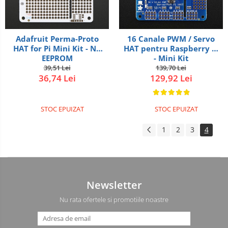
Adafruit Perma-Proto
16 Canale PWM / Servo
HAT for Pi Mini Kit - No
HAT pentru Raspberry Pi
EEPROM
- Mini Kit
39,51 Lei
139,70 Lei
36,74 Lei
129,92 Lei
STOC EPUIZAT
STOC EPUIZAT
1
2
3
4
Newsletter
Nu rata ofertele si promotiile noastre