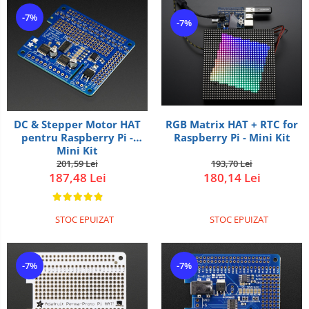
-7%
-7%
DC & Stepper Motor HAT
RGB Matrix HAT + RTC for
pentru Raspberry Pi -
Raspberry Pi - Mini Kit
Mini Kit
201,59 Lei
193,70 Lei
187,48 Lei
180,14 Lei
STOC EPUIZAT
STOC EPUIZAT
-7%
-7%