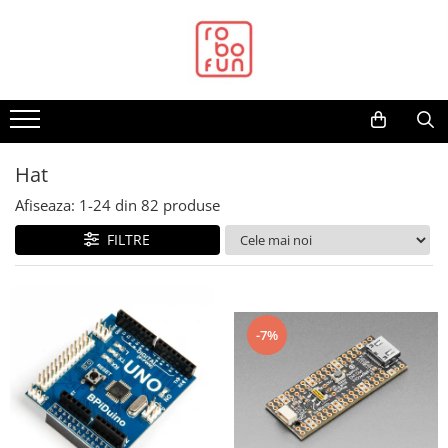
Toate Produsele
Arduino Original
Arduino Compatibil
Raspberry PI
Hat
Raspberry PI
Afiseaza:
1-
24
din
82
produse
Alimentare
FILTRE
Racire
Hat
Accesorii
-7%
Audio
Cabluri si Conectori
Camera
Cutii