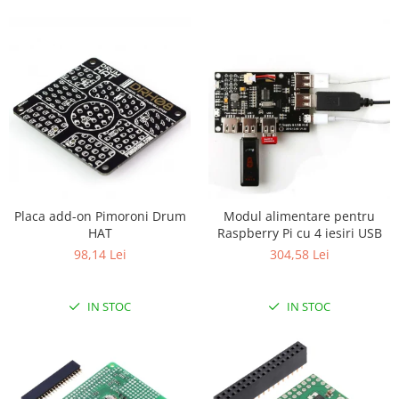
Generale
LED
Microcontrollere AVR
PCB - Placute Circuit
Rezistoare
Creion 3D 3Doodler
Imprimante 3D
Imprimante 3D
3Doodler
Placa add-on Pimoroni Drum
Modul alimentare pentru
HAT
Raspberry Pi cu 4 iesiri USB
Componente
98,14 Lei
304,58 Lei
Componente
Componente E3D
IN STOC
IN STOC
Filament Premium ABS 1.75 mm
Filament Premium ABS 3 mm
Filament Premium PLA 1.75 mm