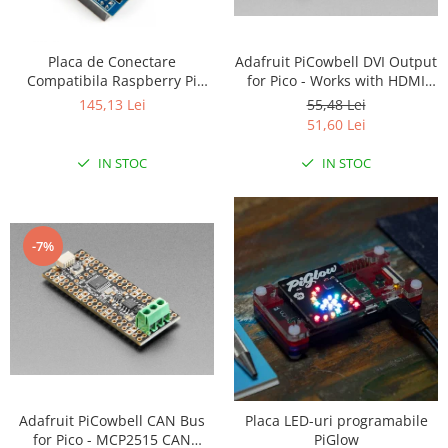
LCD
Module
Adafruit PiCowbell DVI Output
Placa de Conectare
Adaptoare si convertoare
for Pico - Works with HDMI
Compatibila Raspberry Pi
Display
Arduino UNO
55,48 Lei
ADC
145,13 Lei
51,60 Lei
Audio
IN STOC
IN STOC
CAN
Convertor nivel logic
Convertor USB la serial
-7%
Datalogger
LCD
Module
Multiplexor
Radio
Releu
Adafruit PiCowbell CAN Bus
Placa LED-uri programabile
for Pico - MCP2515 CAN
PiGlow
RS-232