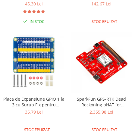
45,30 Lei
142,67 Lei
Olinuxino
Photon
IN STOC
STOC EPUIZAT
PIC
Platforme de dezvoltare
Python
Teensy
Thing
TI
Senzori
Accelerometru
Biometric
Placa de Expansiune GPIO 1 la
SparkFun GPS-RTK Dead
3 cu Surub Fix pentru
Reckoning pHAT for
Curent
Raspberry Pi 3/PI 4
Raspberry Pi
35,79 Lei
2.355,98 Lei
Forta
Giroscop
STOC EPUIZAT
STOC EPUIZAT