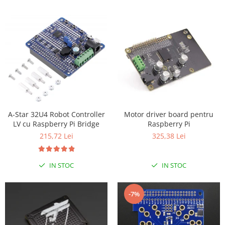
Encoder
Mecanice
Motoare
Micro Metal
Motoare
Motor 25D
Motor 37D
Motoreductor plastic
Stepper
Motor driver board pentru
A-Star 32U4 Robot Controller
Raspberry Pi
LV cu Raspberry Pi Bridge
Sub-Micro
325,38 Lei
215,72 Lei
Tamiya
Roti si Senile
IN STOC
IN STOC
Rulmenti
Sasiu
-7%
Servomotoare
Suruburi, Piulite, Conectare