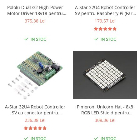
Puzzle mecanic Ugears
Pololu Dual G2 High-Power
A-Star 32U4 Robot Controller
Motor Driver 18v18 pentru
SV pentru Raspberry Pi (Fara
Organizator de chei Wunderkey
Raspberry Pi (Partial Kit)
conectori)
375,38 Lei
179,57 Lei
Constructor foto Mozabrick &
Qbrix
IN STOC
IN STOC
Puzzle lemn Cluebox
Jocuri de societate
Mecanice
3D Printer & CNC
Actuator
Altele
Driver
A-Star 32U4 Robot Controller
Pimoroni Unicorn Hat - 8x8
Altele
SV cu conector pentru
RGB LED Shield pentru
DC
Raspberry Pi
Raspberry Pi A+/B+
236,38 Lei
308,36 Lei
Servo
Stepper
IN STOC
IN STOC