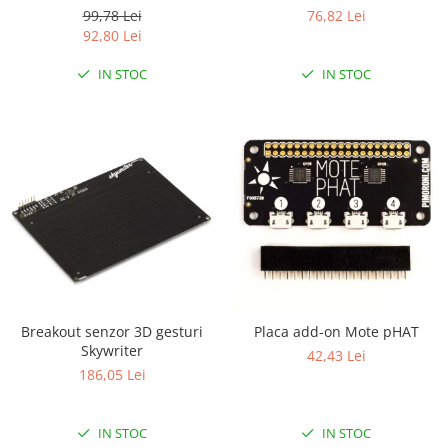
Controller
99,78 Lei
76,82 Lei
RS-485
92,80 Lei
RTC
IN STOC
IN STOC
Telecomenzi
Accesorii
Accesorii
Antene
Breadboard
Cabluri
Conectori
Cutii
Breakout senzor 3D gesturi
Placa add-on Mote pHAT
Sticker
Skywriter
42,43 Lei
Componente
186,05 Lei
Butoane, Tastaturi
Condensatoare
IN STOC
IN STOC