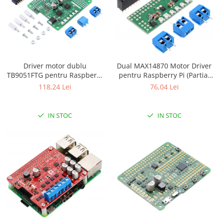
Filamente Speciale
Prusa I3 DIY Kit
Carti
Pentru Incepatori
Kituri incepatori Arduino
Driver motor dublu
Dual MAX14870 Motor Driver
Pentru Incepatori
TB9051FTG pentru Raspberry
pentru Raspberry Pi (Partial
Pi (kit partial)
Kit)
118,24 Lei
76,04 Lei
Micro:bit
Junior Robotics
Carti
IN STOC
IN STOC
Junior Robotics
Lego Education
STEM Education
Ugears
Kit Fun
Kit Roboti
Cadouri