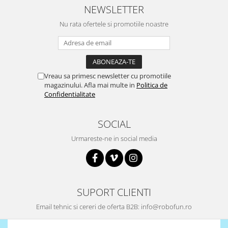
NEWSLETTER
Surse de alimentare
Acumulatori
Nu rata ofertele si promotiile noastre
Alimentatoare
Altele
Baterii
Vreau sa primesc newsletter cu promotiile
magazinului. Afla mai multe in
Politica de
Incarcator
Confidentialitate
Regulator Step-Down
Regulator Step-Down Step-Up
SOCIAL
Regulator Step-Up
Urmareste-ne in social media
Solar
Stabilizator tensiune
Surse de alimentare
SUPORT CLIENTI
Wireless
Email tehnic si cereri de oferta B2B: info@robofun.ro
2.4Ghz
433Mhz