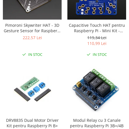
Platforme de dezvoltare
Arduino
Raspberry
Pimoroni Skywriter HAT - 3D
Capacitive Touch HAT pentru
.NET
Gesture Sensor for Raspberry
Raspberry Pi - Mini Kit -
Pi
MPR121
Android
222,57 Lei
119,34 Lei
110,99 Lei
ARM
IN STOC
IN STOC
AVR
Espruino
Feather
Flora
FPGA
Intel
Latte Panda
Micro:bit
DRV8835 Dual Motor Driver
Modul Relay cu 3 Canale
Kit pentru Raspberry Pi B+
pentru Raspberry Pi 3B+/4B
Nvidia