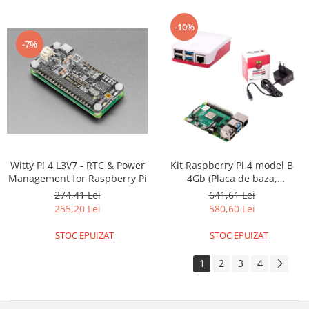
ID
IMU
-10%
Infrarosu
-7%
Laser
Lichide
Lumina
Magnetic
PIR
Witty Pi 4 L3V7 - RTC & Power
Kit Raspberry Pi 4 model B
Radar
Management for Raspberry Pi
4Gb (Placa de baza,
alimentator, carcasa)
Sonar
274,41 Lei
641,61 Lei
255,20 Lei
580,60 Lei
Sunet
STOC EPUIZAT
STOC EPUIZAT
Tensiune
Termocuple
1
2
3
4
Video
Vreme