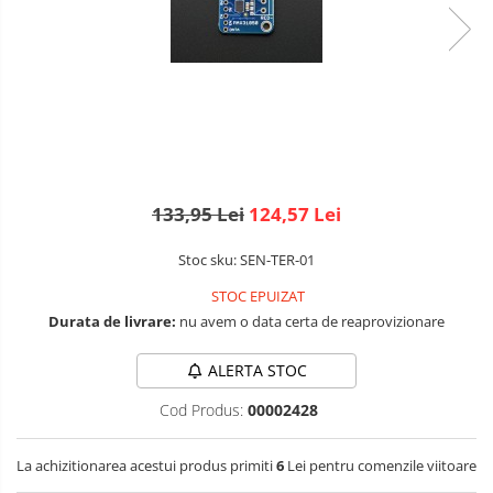
Robotics
LCD
Kit
Fun
Adaptoare si convertoare
Kit
ADC
Roboti
Audio
Cadouri
CAN
Mecanice
Platforme
Convertor nivel logic
de
133,95 Lei
124,57 Lei
Convertor USB la serial
dezvoltare
Senzori
Datalogger
Stoc sku: SEN-TER-01
Surse
de
LCD
STOC EPUIZAT
alimentare
Wireless
Durata de livrare:
nu avem o data certa de reaprovizionare
Module
E-
Multiplexor
Textil
ALERTA STOC
Radio
IOT -
Cod Produs:
00002428
Internet
Releu
of
GPS
RS-232
Things-
La achizitionarea acestui produs primiti
6
Lei pentru comenzile viitoare
Machine