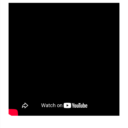
Carti
Junior Robotics
Lego Education
STEM Education
Ugears
Puzzle mecanic Ugears
Organizator de chei Wunderkey
Constructor foto Mozabrick &
Qbrix
Puzzle lemn Cluebox
Jocuri de societate
3D Printer & CNC
Actuator
Altele