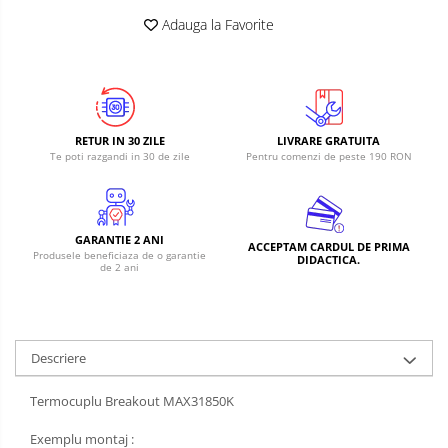
RS-485
Learning
Adauga la Favorite
Retrase
RTC
Shield
Telecomenzi
Unelte
Accesorii
si
Instrumente
Antene
RETUR IN 30 ZILE
LIVRARE GRATUITA
Te poti razgandi in 30 de zile
Pentru comenzi de peste 190 RON
Breadboard
Cabluri
Conectori
GARANTIE 2 ANI
ACCEPTAM CARDUL DE PRIMA
Cutii
Produsele beneficiaza de o garantie
DIDACTICA.
de 2 ani
Sticker
Butoane, Tastaturi
Condensatoare
Descriere
Generale
Termocuplu Breakout MAX31850K
LED
Microcontrollere AVR
Exemplu montaj :