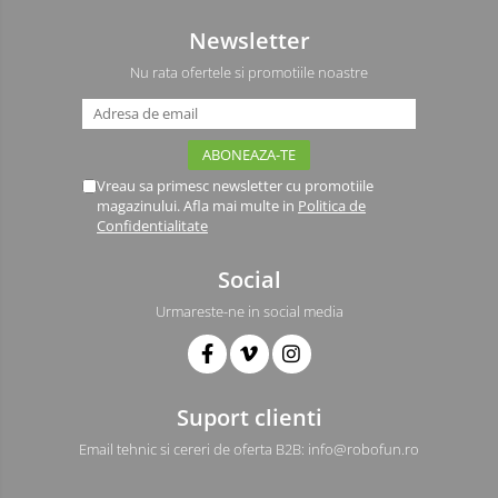
Intel
Newsletter
Latte Panda
Nu rata ofertele si promotiile noastre
Micro:bit
Nvidia
Olinuxino
Vreau sa primesc newsletter cu promotiile
Photon
magazinului. Afla mai multe in
Politica de
Confidentialitate
PIC
Platforme de dezvoltare
Social
Python
Urmareste-ne in social media
Teensy
Thing
TI
Suport clienti
Accelerometru
Email tehnic si cereri de oferta B2B: info@robofun.ro
Biometric