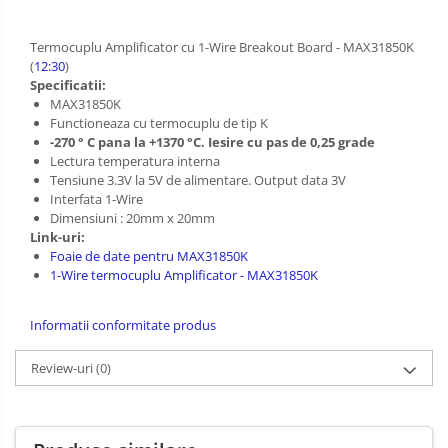
Driver
Altele
Termocuplu Amplificator cu 1-Wire Breakout Board - MAX31850K
DC
(
12:30
)
Specificatii:
Servo
MAX31850K
Stepper
Functioneaza cu termocuplu de tip K
-270 ° C pana la +1370 °C. Iesire cu pas de 0,25 grade
Encoder
Lectura temperatura interna
Mecanice
Tensiune 3.3V la 5V de alimentare. Output data 3V
Interfata 1-Wire
Motoare
Dimensiuni : 20mm x 20mm
Micro Metal
Link-uri:
Foaie de date pentru MAX31850K
Motoare
1-Wire termocuplu Amplificator - MAX31850K
Motor 25D
Motor 37D
Informatii conformitate produs
Motoreductor plastic
Review-uri
(0)
Stepper
Sub-Micro
Tamiya