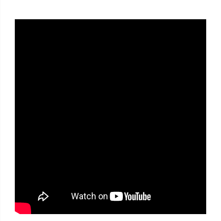
PCB - Placute Circuit
Rezistoare
Imprimante 3D
3Doodler
Componente
Componente
Componente E3D
Filament Premium ABS 1.75 mm
Filament Premium ABS 3 mm
Filament Premium PLA 1.75 mm
Filamente Speciale
Prusa I3 DIY Kit
Kituri incepatori Arduino
Pentru Incepatori
Micro:bit