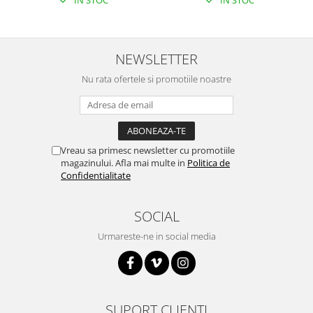
Platforme de dezvoltare
Arduino
Raspberry
NEWSLETTER
.NET
Nu rata ofertele si promotiile noastre
Android
ARM
AVR
Vreau sa primesc newsletter cu promotiile
Espruino
magazinului. Afla mai multe in
Politica de
Confidentialitate
Feather
Flora
SOCIAL
FPGA
Urmareste-ne in social media
Intel
Latte Panda
Micro:bit
Nvidia
SUPORT CLIENTI