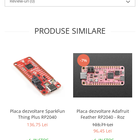
Encoder
Review-uri
(0)
Mecanice
Motoare
PRODUSE SIMILARE
Micro Metal
Motoare
Motor 25D
Motor 37D
-7%
Motoreductor plastic
Stepper
Sub-Micro
Tamiya
Roti si Senile
Rulmenti
Placa dezvoltare SparkFun
Placa dezvoltare Adafruit
Sasiu
Thing Plus RP2040
Feather RP2040 - Roz
Servomotoare
136,75 Lei
103,71 Lei
96,45 Lei
Suruburi, Piulite, Conectare
IN STOC
IN STOC