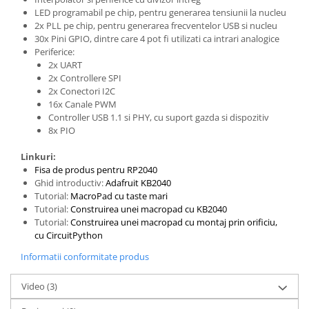
LED programabil pe chip, pentru generarea tensiunii la nucleu
Puzzle mecanic Ugears
2x PLL pe chip, pentru generarea frecventelor USB si nucleu
Organizator de chei Wunderkey
30x Pini GPIO, dintre care 4 pot fi utilizati ca intrari analogice
Periferice:
Constructor foto Mozabrick &
2x UART
Qbrix
2x Controllere SPI
2x Conectori I2C
Puzzle lemn Cluebox
16x Canale PWM
Jocuri de societate
Controller USB 1.1 si PHY, cu suport gazda si dispozitiv
8x PIO
Mecanice
3D Printer & CNC
Linkuri:
Fisa de produs pentru RP2040
Actuator
Ghid introductiv:
Adafruit KB2040
Altele
Tutorial:
MacroPad cu taste mari
Tutorial:
Construirea unei macropad cu KB2040
Driver
Tutorial:
Construirea unei macropad cu montaj prin orificiu,
cu CircuitPython
Altele
DC
Informatii conformitate produs
Servo
Video
(3)
Stepper