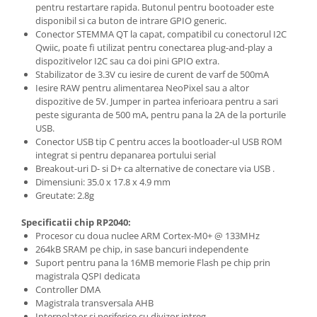
Filamente Speciale
pentru restartare rapida. Butonul pentru bootoader este
disponibil si ca buton de intrare GPIO generic.
Prusa I3 DIY Kit
Conector STEMMA QT la capat, compatibil cu conectorul I2C
Carti
Qwiic, poate fi utilizat pentru conectarea plug-and-play a
dispozitivelor I2C sau ca doi pini GPIO extra.
Pentru Incepatori
Stabilizator de 3.3V cu iesire de curent de varf de 500mA
Kituri incepatori Arduino
Iesire RAW pentru alimentarea NeoPixel sau a altor
dispozitive de 5V. Jumper in partea inferioara pentru a sari
Pentru Incepatori
peste siguranta de 500 mA, pentru pana la 2A de la porturile
Micro:bit
USB.
Conector USB tip C pentru acces la bootloader-ul USB ROM
Junior Robotics
integrat si pentru depanarea portului serial
Carti
Breakout-uri D- si D+ ca alternative de conectare via USB .
Dimensiuni: 35.0 x 17.8 x 4.9 mm
Junior Robotics
Greutate: 2.8g
Lego Education
Specificatii chip RP2040:
STEM Education
Procesor cu doua nuclee ARM Cortex-M0+ @ 133MHz
264kB SRAM pe chip, in sase bancuri independente
Ugears
Suport pentru pana la 16MB memorie Flash pe chip prin
Kit Fun
magistrala QSPI dedicata
Controller DMA
Kit Roboti
Magistrala transversala AHB
Cadouri
Interpolator si periferice cu divizor intreg