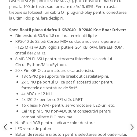
castelati si 2 pe portul STEMMA QT), poti construi o matrice cu
Generale
pana la 100 de taste, sau formate de 5x15, 65%. Pentru asta
LED
trebuie sa folosesti un cablu QT plug-and-play pentru conectarea
la ultimii doi pini, fara dezlipiri.
Microcontrollere AVR
Specificatii placa Adafruit KB2040 - RP2040 Kee Boar Driver:
PCB - Placute Circuit
Dimensiuni: 30.3 x 1.8 cm fara terminatii lipite
Rezistoare
RP2040 de 32 biti Cortex M0+ cu doua nuclee si operare la
~125 MHz @ 3.3V logici si putere. 264 KB RAM, fara EEPROM.
Creion 3D 3Doodler
cristal de12 MHz.
Imprimante 3D
8 MB SPI FLASH pentru stocarea fisierelor si a codului
CircuitPython/MicroPython.
Imprimante 3D
20 x Pini GPIO cu urmatoarele caracteristici:
3Doodler
18x GPIO pe suporturile breakout castelate/pini.
2x GPIO pe portul QT ce pot fi accesati usor pentru
Componente
formatele de tastatura de 5x15.
Componente
4x ADC de 12 biti
2x I2C, 2x periferice SPI si 2x UART
Componente E3D
16 x Iesiri PWM - pentru servomotoare, LED-uri, etc.
Filament Premium ABS 1.75 mm
Cei 10 pini GPIO non-ADC sunt consecutivi pentru
compatibilitate PIO maxima
Filament Premium ABS 3 mm
NeoPixel RGB pentru indicare color de stare
Filament Premium PLA 1.75 mm
LED verde de putere
Buton de resetare si buton pentru selectarea bootloader-ului,