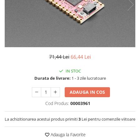
LCD
Module
Adaptoare si convertoare
ADC
Audio
CAN
71,44 Lei
66,44 Lei
Convertor nivel logic
IN STOC
Convertor USB la serial
Durata de livrare:
1 - 3 zile lucratoare
Datalogger
LCD
ADAUGA IN COS
Module
Cod Produs:
00003961
Multiplexor
La achizitionarea acestui produs primiti
3
Lei pentru comenzile viitoare
Radio
Releu
Adauga la Favorite
RS-232