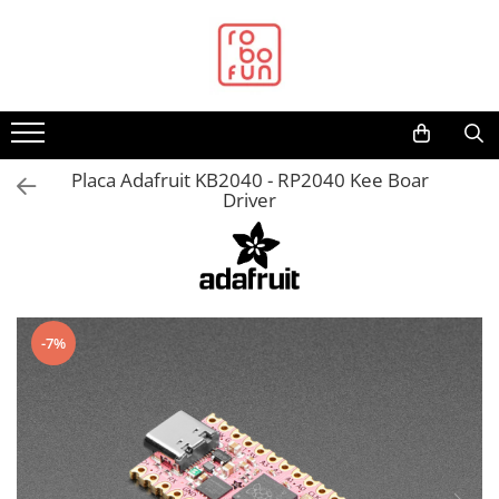
Toate Produsele
Arduino Original
Arduino Compatibil
Raspberry PI
Placa Adafruit KB2040 - RP2040 Kee Boar
Driver
Raspberry PI
Alimentare
Racire
Hat
-7%
Accesorii
Audio
Cabluri si Conectori
Camera
Cutii