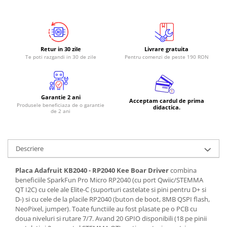
RS-485
RTC
Telecomenzi
Retur in 30 zile
Livrare gratuita
Te poti razgandi in 30 de zile
Pentru comenzi de peste 190 RON
Accesorii
Accesorii
Antene
Garantie 2 ani
Acceptam cardul de prima
Produsele beneficiaza de o garantie
Breadboard
didactica.
de 2 ani
Cabluri
Conectori
Descriere
Cutii
Sticker
Placa Adafruit KB2040 - RP2040 Kee Boar Driver
combina
beneficiile SparkFun Pro Micro RP2040 (cu port Qwiic/STEMMA
Componente
QT I2C) cu cele ale Elite-C (suporturi castelate si pini pentru D+ si
Butoane, Tastaturi
D-) si cu cele de la placile RP2040 (buton de boot, 8MB QSPI flash,
NeoPixel, jumper). Toate functiile au fost plasate pe o PCB cu
Condensatoare
doua niveluri si rutare 7/7. Avand 20 GPIO disponibili (18 pe pinii