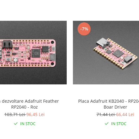
-7%
a dezvoltare Adafruit Feather
Placa Adafruit KB2040 - RP2
RP2040 - Roz
Boar Driver
103,71 Lei
96,45 Lei
71,44 Lei
66,44 Lei
IN STOC
IN STOC