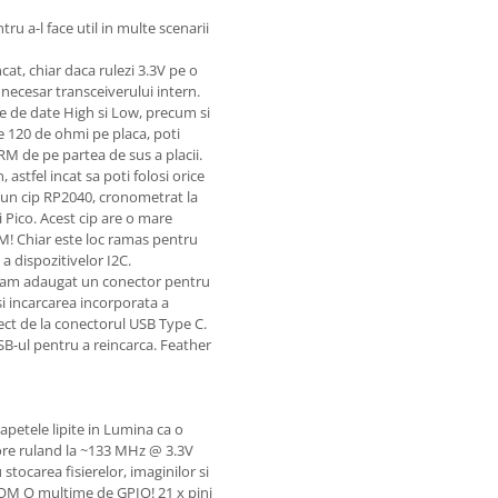
u a-l face util in multe scenarii
at, chiar daca rulezi 3.3V pe o
necesar transceiverului intern.
ile de date High si Low, precum si
de 120 de ohmi pe placa, poti
M de pe partea de sus a placii.
 astfel incat sa poti folosi orice
a un cip RP2040, cronometrat la
i Pico. Acest cip are o mare
M! Chiar este loc ramas pentru
 dispozitivelor I2C.
le, am adaugat un conector pentru
 si incarcarea incorporata a
rect de la conectorul USB Type C.
USB-ul pentru a reincarca. Feather
petele lipite in Lumina ca o
ore ruland la ~133 MHz @ 3.3V
tocarea fisierelor, imaginilor si
OM O multime de GPIO! 21 x pini