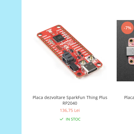
Puzzle mecanic Ugears
Organizator de chei Wunderkey
Constructor foto Mozabrick &
-7%
Qbrix
Puzzle lemn Cluebox
Jocuri de societate
Mecanice
3D Printer & CNC
Actuator
Altele
Driver
Placa dezvoltare SparkFun Thing Plus
Plac
Altele
RP2040
136,75 Lei
DC
Servo
IN STOC
Stepper