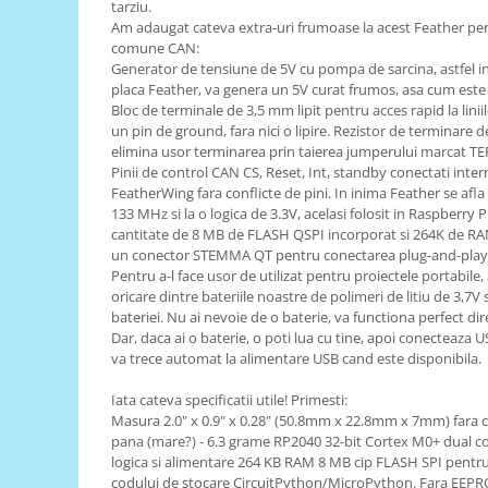
Generale
tarziu.
Am adaugat cateva extra-uri frumoase la acest Feather pentr
LED
comune CAN:
Generator de tensiune de 5V cu pompa de sarcina, astfel inc
Microcontrollere AVR
placa Feather, va genera un 5V curat frumos, asa cum este 
PCB - Placute Circuit
Bloc de terminale de 3,5 mm lipit pentru acces rapid la lini
un pin de ground, fara nici o lipire. Rezistor de terminare 
Rezistoare
elimina usor terminarea prin taierea jumperului marcat TER
Pinii de control CAN CS, Reset, Int, standby conectati intern,
Creion 3D 3Doodler
FeatherWing fara conflicte de pini. In inima Feather se afl
Imprimante 3D
133 MHz si la o logica de 3.3V, acelasi folosit in Raspberry P
Imprimante 3D
cantitate de 8 MB de FLASH QSPI incorporat si 264K de RA
un conector STEMMA QT pentru conectarea plug-and-play a
3Doodler
Pentru a-l face usor de utilizat pentru proiectele portabi
oricare dintre bateriile noastre de polimeri de litiu de 3,7V
Componente
bateriei. Nu ai nevoie de o baterie, va functiona perfect di
Componente
Dar, daca ai o baterie, o poti lua cu tine, apoi conecteaza 
va trece automat la alimentare USB cand este disponibila.
Componente E3D
Filament Premium ABS 1.75 mm
Iata cateva specificatii utile! Primesti:
Masura 2.0" x 0.9" x 0.28" (50.8mm x 22.8mm x 7mm) fara ca
Filament Premium ABS 3 mm
pana (mare?) - 6.3 grame RP2040 32-bit Cortex M0+ dual c
Filament Premium PLA 1.75 mm
logica si alimentare 264 KB RAM 8 MB cip FLASH SPI pentru s
codului de stocare CircuitPython/MicroPython. Fara EEPR