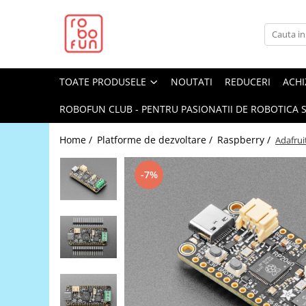
Toate Produsele
Arduino Original
TOATE PRODUSELE
NOUTATI
REDUCERI
ACHI
Arduino Compatibil
Raspberry PI
ROBOFUN CLUB - PENTRU PASIONATII DE ROBOTICA S
Raspberry PI
Home /
Platforme de dezvoltare /
Raspberry /
Adafru
Alimentare
Racire
-7%
Hat
Accesorii
Audio
Cabluri si Conectori
Camera
Cutii