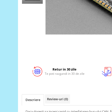
LCD
Module
Adaptoare si convertoare
ADC
Audio
CAN
Convertor nivel logic
Convertor USB la serial
Datalogger
Retur in 30 zile
LCD
Te poti razgandi in 30 de zile
Module
Multiplexor
Radio
Review-uri
(0)
Descriere
Releu
RS-232
Daca doresti sa incepi rapid cu interfatarea bus-ului CAN, fa