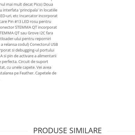
unul mai mult decat Pico) Doua
nterfata 'principala' in locatiile
ED-uri, etc Incarcator incorporat
rcare Pin #13 LED rosu pentru
r. Conector STEMMA QT incorporat
c, STEMMA QT sau Grove I2C fara
ootloader-ului pentru reporniri
 a relansa codul) Conectorul USB
rporat si debugging-ul portului
 si pin de activare a alimentarii
perfecta. Circuit de suport
tat, cu unele capete. Vei avea
nstalarea pe Feather. Capetele de
.
PRODUSE SIMILARE