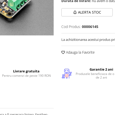
Durata de livrare:
nu avem o data
ALERTA STOC
Cod Produs:
00006145
La achizitionarea acestui produs pr
Adauga la Favorite
Garantie 2 ani
Livrare gratuita
Produsele beneficiaza de o
Pentru comenzi de peste 190 RON
de 2 ani
ra a fi necesara lipirea, Feather-