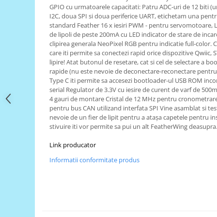
Filamente Speciale
GPIO cu urmatoarele capacitati: Patru ADC-uri de 12 biti (
Prusa I3 DIY Kit
I2C, doua SPI si doua periferice UART, etichetam una pentru i
standard Feather 16 x iesiri PWM - pentru servomotoare, L
Carti
de lipoli de peste 200mA cu LED indicator de stare de inca
Pentru Incepatori
clipirea generala NeoPixel RGB pentru indicatie full-colo
care iti permite sa conectezi rapid orice dispozitive Qwii
Kituri incepatori Arduino
lipire! Atat butonul de resetare, cat si cel de selectare a b
Pentru Incepatori
rapide (nu este nevoie de deconectare-reconectare pentru
Type C iti permite sa accesezi bootloader-ul USB ROM inco
Micro:bit
serial Regulator de 3.3V cu iesire de curent de varf de 500mA
4 gauri de montare Cristal de 12 MHz pentru cronometrare 
Junior Robotics
pentru bus CAN utilizand interfata SPI Vine asamblat si tes
Carti
nevoie de un fier de lipit pentru a atașa capetele pentru i
stivuire iti vor permite sa pui un alt FeatherWing deasupra
Junior Robotics
Lego Education
Link producator
STEM Education
Informatii conformitate produs
Ugears
Kit Fun
Kit Roboti
Cadouri