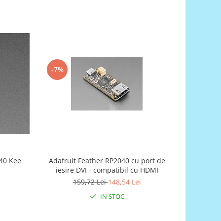
-7%
040 Kee
Adafruit Feather RP2040 cu port de
Adafrui
iesire DVI - compatibil cu HDMI
Outpu
159,72 Lei
148,54 Lei
IN STOC