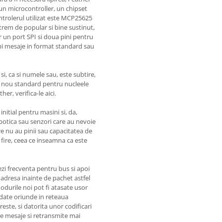
un microcontroller, un chipset
ntrolerul utilizat este MCP25625
trem de popular si bine sustinut,
r un port SPI si doua pini pentru
rimi mesaje in format standard sau
 si, ca si numele sau, este subtire,
un nou standard pentru nucleele
er, verifica-le aici.
nitial pentru masini si, da,
botica sau senzori care au nevoie
re nu au pinii sau capacitatea de
 fire, ceea ce inseamna ca este
zi frecventa pentru bus si apoi
o adresa inainte de pachet astfel
odurile noi pot fi atasate usor
 date oriunde in reteaua
este, si datorita unor codificari
de mesaje si retransmite mai