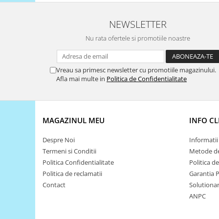
Encoder
Mecanice
NEWSLETTER
Motoare
Nu rata ofertele si promotiile noastre
Micro Metal
Motoare
Vreau sa primesc newsletter cu promotiile magazinului.
Motor 25D
Afla mai multe in
Politica de Confidentialitate
Motor 37D
Motoreductor plastic
Stepper
MAGAZINUL MEU
INFO CL
Sub-Micro
Tamiya
Despre Noi
Informatii 
Roti si Senile
Termeni si Conditii
Metode de
Rulmenti
Politica Confidentialitate
Politica d
Politica de reclamatii
Garantia 
Sasiu
Contact
Solutionare
Servomotoare
ANPC
Suruburi, Piulite, Conectare