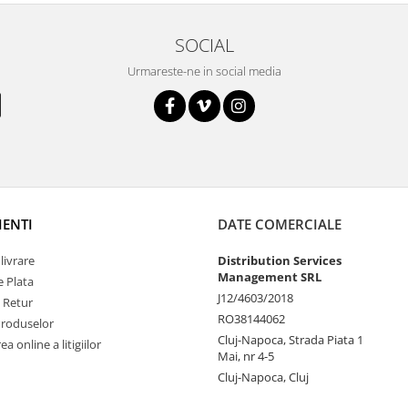
SOCIAL
Urmareste-ne in social media
IENTI
DATE COMERCIALE
livrare
Distribution Services
Management SRL
 Plata
J12/4603/2018
e Retur
RO38144062
Produselor
Cluj-Napoca, Strada Piata 1
a online a litigiilor
Mai, nr 4-5
Cluj-Napoca, Cluj