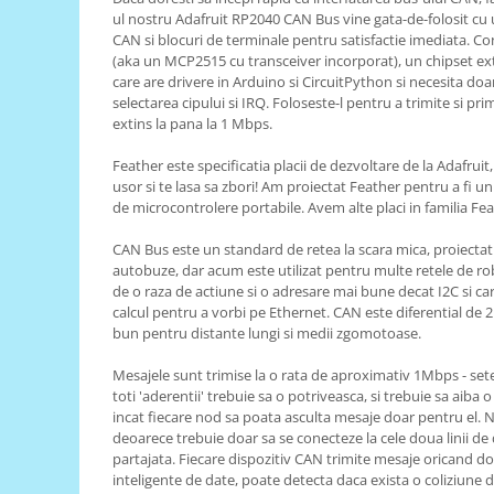
ul nostru Adafruit RP2040 CAN Bus vine gata-de-folosit cu 
RS-485
CAN si blocuri de terminale pentru satisfactie imediata. Co
(aka un MCP2515 cu transceiver incorporat), un chipset ex
RTC
care are drivere in Arduino si CircuitPython si necesita doa
Telecomenzi
selectarea cipului si IRQ. Foloseste-l pentru a trimite si p
extins la pana la 1 Mbps.
Accesorii
Accesorii
Feather este specificatia placii de dezvoltare de la Adafruit,
usor si te lasa sa zbori! Am proiectat Feather pentru a fi 
Antene
de microcontrolere portabile. Avem alte placi in familia Feath
Breadboard
CAN Bus este un standard de retea la scara mica, proiectat i
Cabluri
autobuze, dar acum este utilizat pentru multe retele de ro
de o raza de actiune si o adresare mai bune decat I2C si ca
Conectori
calcul pentru a vorbi pe Ethernet. CAN este diferential de 2
Cutii
bun pentru distante lungi si medii zgomotoase.
Sticker
Mesajele sunt trimise la o rata de aproximativ 1Mbps - sete
toti 'aderentii' trebuie sa o potriveasca, si trebuie sa aiba 
Componente
incat fiecare nod sa poata asculta mesaje doar pentru el. N
Butoane, Tastaturi
deoarece trebuie doar sa se conecteze la cele doua linii de
partajata. Fiecare dispozitiv CAN trimite mesaje oricand dor
Condensatoare
inteligente de date, poate detecta daca exista o coliziune 