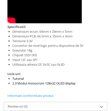
Specificatii:
Dimensiuni ecran: 64mm x 28mm x 5mm
Dimensiuni PCB: 66.5mm x 35mm x 3mm
Tensiune 3.3V
Convertor de nivel logic pentru dispozitive de 5V
Greutate: 18g
Chipset SSD1305
Input I2C sau SPI
Utilizeaza adresa I2C 0x3C sau 0x3D
Link-uri:
Tutorial
2.3 Modul monocrom 128x32 OLED display
Informatii conformitate produs
Review-uri
(0)