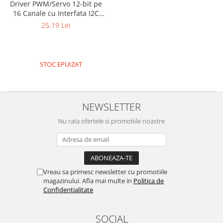
Driver PWM/Servo 12-bit pe
16 Canale cu Interfata I2C
PCA9685 pentru Arduino sau
25,19 Lei
Raspberry Pi
STOC EPUIZAT
NEWSLETTER
Nu rata ofertele si promotiile noastre
Vreau sa primesc newsletter cu promotiile
magazinului. Afla mai multe in
Politica de
Confidentialitate
SOCIAL