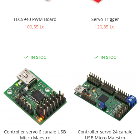
RS-232
Micro:bit
PIR
Motor 25D
Motor 37D
RS-485
Nvidia
Radar
TLC5940 PWM Board
Servo Trigger
Motoreductor plastic
RTC
Olinuxino
Sonar
100,55 Lei
120,85 Lei
Stepper
Telecomenzi
Photon
Sunet
Sub-Micro
PIC
Tensiune
Tamiya
Platforme de dezvoltare
Termocuple
Roti si Senile
IN STOC
IN STOC
Python
Video
Rulmenti
Teensy
Vreme
Sasiu
Thing
Servomotoare
TI
Suruburi, Piulite, Conectare
Controller servo 6 canale USB
Controller servo 24 canale
Micro Maestro
USB Micro Maestro