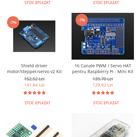
STOC EPUIZAT
STOC EPUIZAT
-7%
-7%
Shield driver
16 Canale PWM / Servo HAT
motor/stepper/servo v2 Kit
pentru Raspberry Pi - Mini Kit
152,52 Lei
139,70 Lei
141,84 Lei
129,92 Lei
STOC EPUIZAT
STOC EPUIZAT