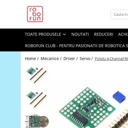
Toate Produsele
Arduino Original
TOATE PRODUSELE
NOUTATI
REDUCERI
ACHI
Arduino Compatibil
Raspberry PI
ROBOFUN CLUB - PENTRU PASIONATII DE ROBOTICA S
Raspberry PI
Home /
Mecanice /
Driver /
Servo /
Pololu 4-Channel RC
Alimentare
Racire
Hat
Accesorii
Audio
Cabluri si Conectori
Camera
Cutii