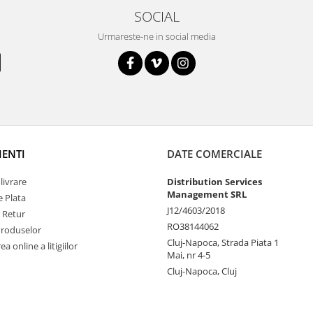
SOCIAL
Urmareste-ne in social media
IENTI
DATE COMERCIALE
livrare
Distribution Services
Management SRL
 Plata
J12/4603/2018
e Retur
RO38144062
Produselor
Cluj-Napoca, Strada Piata 1
a online a litigiilor
Mai, nr 4-5
Cluj-Napoca, Cluj