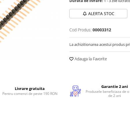
Durata de livrare:
1 - 3 zile lucrat
ALERTA STOC
Cod Produs:
00003312
La achizitionarea acestui produs pr
Adauga la Favorite
Garantie 2 ani
Livrare gratuita
Produsele beneficiaza de o
Pentru comenzi de peste 190 RON
de 2 ani