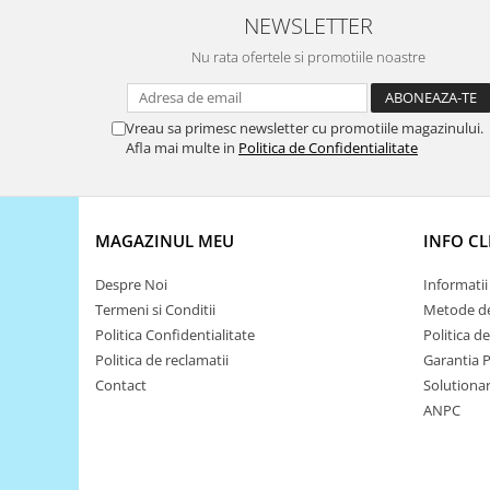
Filamente Speciale
NEWSLETTER
Prusa I3 DIY Kit
Nu rata ofertele si promotiile noastre
Carti
Pentru Incepatori
Kituri incepatori Arduino
Vreau sa primesc newsletter cu promotiile magazinului.
Afla mai multe in
Politica de Confidentialitate
Pentru Incepatori
Micro:bit
Junior Robotics
MAGAZINUL MEU
INFO CL
Carti
Despre Noi
Informatii 
Junior Robotics
Termeni si Conditii
Metode de
Lego Education
Politica Confidentialitate
Politica d
STEM Education
Politica de reclamatii
Garantia 
Contact
Solutionare
Ugears
ANPC
Kit Fun
Kit Roboti
Cadouri