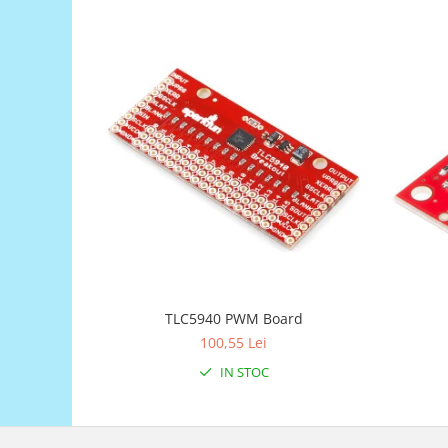
Generale
LED
Microcontrollere AVR
PCB - Placute Circuit
Rezistoare
Creion 3D 3Doodler
Imprimante 3D
Imprimante 3D
3Doodler
Componente
Componente
TLC5940 PWM Board
Componente E3D
100,55 Lei
Filament Premium ABS 1.75 mm
IN STOC
Filament Premium ABS 3 mm
Filament Premium PLA 1.75 mm