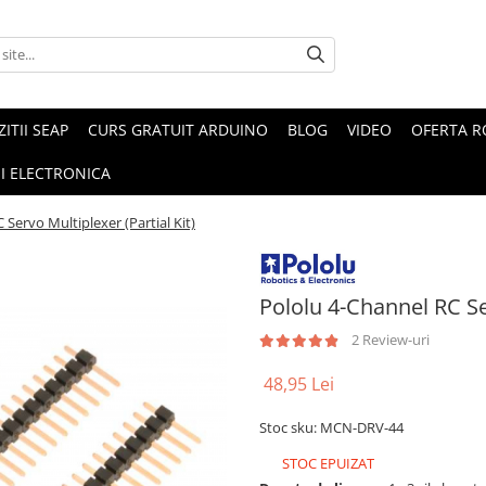
ZITII SEAP
CURS GRATUIT ARDUINO
BLOG
VIDEO
OFERTA 
I ELECTRONICA
 Servo Multiplexer (Partial Kit)
Pololu 4-Channel RC Ser
2 Review-uri
48,95 Lei
Stoc sku: MCN-DRV-44
STOC EPUIZAT