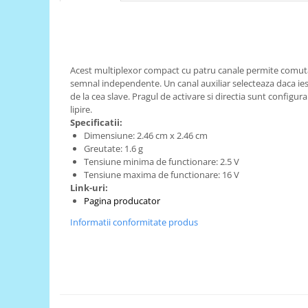
RS-485
RTC
Telecomenzi
Acest multiplexor compact cu patru canale permite comut
semnal independente. Un canal auxiliar selecteaza daca ies
Accesorii
de la cea slave. Pragul de activare si directia sunt configu
Accesorii
lipire.
Specificatii:
Antene
Dimensiune: 2.46 cm x 2.46 cm
Breadboard
Greutate: 1.6 g
Tensiune minima de functionare: 2.5 V
Cabluri
Tensiune maxima de functionare: 16 V
Conectori
Link-uri:
Pagina producator
Cutii
Informatii conformitate produs
Sticker
Componente
Butoane, Tastaturi
Condensatoare