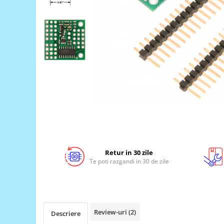
LCD
Module
Adaptoare si convertoare
ADC
Audio
CAN
Convertor nivel logic
Convertor USB la serial
Datalogger
LCD
Retur in 30 zile
Module
Te poti razgandi in 30 de zile
Multiplexor
Radio
Releu
Review-uri
(2)
Descriere
RS-232