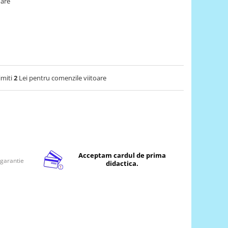
oare
imiti
2
Lei pentru comenzile viitoare
Acceptam cardul de prima
 garantie
didactica.