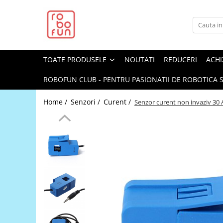
Toate Produsele
Arduino Original
TOATE PRODUSELE
NOUTATI
REDUCERI
ACHI
Arduino Compatibil
Raspberry PI
ROBOFUN CLUB - PENTRU PASIONATII DE ROBOTICA S
Raspberry PI
Home /
Senzori /
Curent /
Senzor curent non invaziv 30 
Alimentare
Racire
Hat
Accesorii
Audio
Cabluri si Conectori
Camera
Cutii