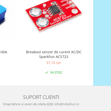
-7%
 100A
Breakout senzor de curent AC/DC
Breakout 
SparkFun ACS723
57,16 Lei
IN STOC
SUPORT CLIENTI
Email tehnic si cereri de oferta B2B: info@robofun.ro