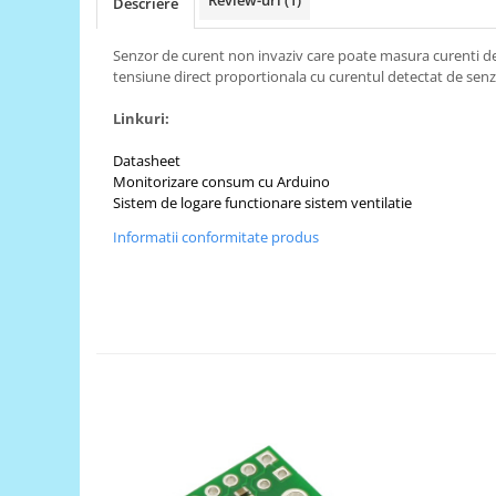
Review-uri
(1)
Descriere
RS-485
Senzor de curent non invaziv care poate masura curenti de
RTC
tensiune direct proportionala cu curentul detectat de senz
Telecomenzi
Linkuri:
Accesorii
Datasheet
Accesorii
Monitorizare consum cu Arduino
Antene
Sistem de logare functionare sistem ventilatie
Breadboard
Informatii conformitate produs
Cabluri
Conectori
Cutii
Sticker
Componente
Butoane, Tastaturi
Condensatoare