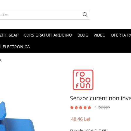
ZITII SEAP
CURS GRATUIT ARDUINO
BLOG
VIDEO
OFERTA 
I ELECTRONICA
A
Senzor curent non inva
1 Review
48,46 Lei
Stoc sku: SEN-ELC-05