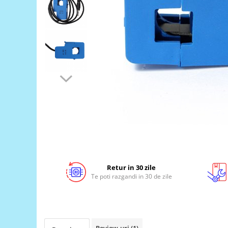
LCD
Module
Adaptoare si convertoare
ADC
Audio
CAN
Convertor nivel logic
Convertor USB la serial
Datalogger
LCD
Module
Retur in 30 zile
Te poti razgandi in 30 de zile
Multiplexor
Radio
Releu
RS-232