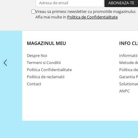
Filamente Speciale
Prusa I3 DIY Kit
Vreau sa primesc newsletter cu promotiile magazinului.
Afla mai multe in
Politica de Confidentialitate
Carti
Pentru Incepatori
Kituri incepatori Arduino
MAGAZINUL MEU
INFO CL
Pentru Incepatori
Micro:bit
Despre Noi
Informatii 
Termeni si Conditii
Metode de
Junior Robotics
Politica Confidentialitate
Politica d
Carti
Politica de reclamatii
Garantia 
Junior Robotics
Contact
Solutionare
ANPC
Lego Education
STEM Education
Ugears
Kit Fun
Kit Roboti
Cadouri