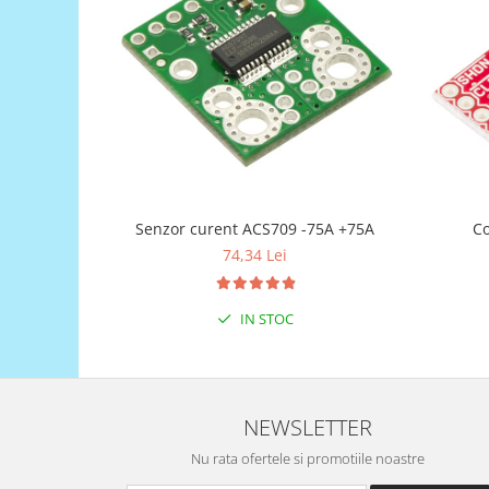
Generale
LED
Microcontrollere AVR
PCB - Placute Circuit
Rezistoare
Creion 3D 3Doodler
Imprimante 3D
Senzor curent ACS709 -75A +75A
Co
Imprimante 3D
74,34 Lei
3Doodler
Componente
IN STOC
Componente
Componente E3D
Filament Premium ABS 1.75 mm
NEWSLETTER
Filament Premium ABS 3 mm
Filament Premium PLA 1.75 mm
Nu rata ofertele si promotiile noastre