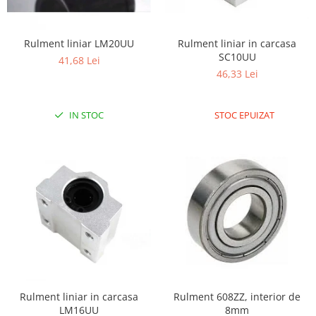
RS-232
Micro:bit
PIR
Motor 25D
Motor 37D
RS-485
Nvidia
Radar
Rulment liniar LM20UU
Rulment liniar in carcasa
Motoreductor plastic
SC10UU
RTC
Olinuxino
Sonar
41,68 Lei
Stepper
46,33 Lei
Telecomenzi
Photon
Sunet
Sub-Micro
PIC
Tensiune
Tamiya
IN STOC
STOC EPUIZAT
Platforme de dezvoltare
Termocuple
Roti si Senile
Python
Video
Rulmenti
Teensy
Vreme
Sasiu
Thing
Servomotoare
TI
Suruburi, Piulite, Conectare
Rulment liniar in carcasa
Rulment 608ZZ, interior de
LM16UU
8mm