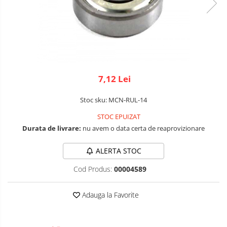
Micro Metal
Radio
Intel
Lumina
Surse de alimentare
Motoare
Releu
Latte Panda
Magnetic
Motor 25D
Motor 37D
RS-232
Micro:bit
PIR
Motoreductor plastic
RS-485
Nvidia
Radar
Stepper
7,12 Lei
RTC
Olinuxino
Sonar
Sub-Micro
Stoc sku: MCN-RUL-14
Tamiya
Telecomenzi
Photon
Sunet
STOC EPUIZAT
Roti si Senile
PIC
Tensiune
Durata de livrare:
nu avem o data certa de reaprovizionare
Rulmenti
Platforme de dezvoltare
Termocuple
ALERTA STOC
Sasiu
Python
Video
Cod Produs:
00004589
Servomotoare
Teensy
Vreme
Adauga la Favorite
Suruburi, Piulite, Conectare
Thing
TI