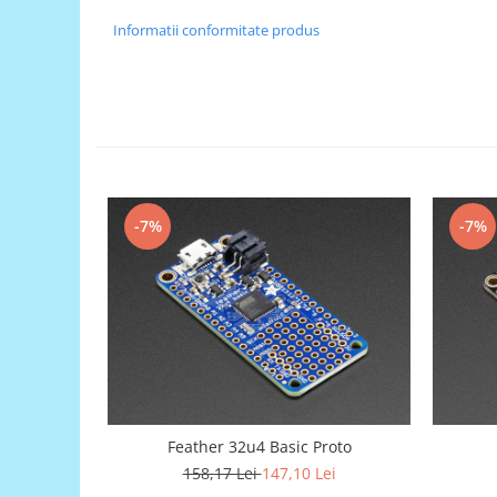
Generale
Informatii conformitate produs
LED
Microcontrollere AVR
PCB - Placute Circuit
Rezistoare
Creion 3D 3Doodler
Imprimante 3D
-7%
-7%
Imprimante 3D
3Doodler
Componente
Componente
Componente E3D
Filament Premium ABS 1.75 mm
Filament Premium ABS 3 mm
Feather 32u4 Basic Proto
Filament Premium PLA 1.75 mm
158,17 Lei
147,10 Lei