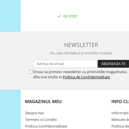
Filamente Speciale
Prusa I3 DIY Kit
IN STOC
Carti
Pentru Incepatori
Kituri incepatori Arduino
Pentru Incepatori
NEWSLETTER
Micro:bit
Nu rata ofertele si promotiile noastre
Junior Robotics
Carti
Vreau sa primesc newsletter cu promotiile magazinului.
Junior Robotics
Afla mai multe in
Politica de Confidentialitate
Lego Education
STEM Education
MAGAZINUL MEU
INFO CL
Ugears
Kit Fun
Despre Noi
Informatii 
Termeni si Conditii
Metode de
Kit Roboti
Politica Confidentialitate
Politica d
Cadouri