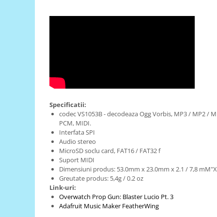
RS-485
RTC
Telecomenzi
Accesorii
Accesorii
Antene
Breadboard
Specificatii:
codec VS1053B - decodeaza Ogg Vorbis, MP3 / MP2 / 
Cabluri
PCM, MIDI.
Conectori
Interfata SPI
Audio stereo
Cutii
MicroSD soclu card, FAT16 / FAT32 f
Suport MIDI
Sticker
Dimensiuni produs: 53.0mm x 23.0mm x 2.1 / 7,8 mM"X 
Componente
Greutate produs: 5,4g / 0.2 oz
Link-uri:
Butoane, Tastaturi
Overwatch Prop Gun: Blaster Lucio Pt. 3
Condensatoare
Adafruit Music Maker FeatherWing