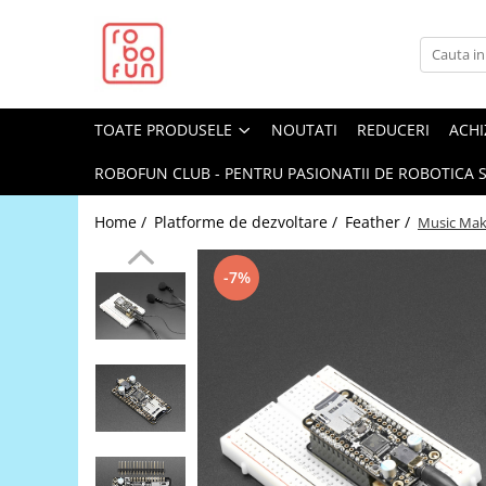
Toate Produsele
Arduino Original
TOATE PRODUSELE
NOUTATI
REDUCERI
ACHI
Arduino Compatibil
Raspberry PI
ROBOFUN CLUB - PENTRU PASIONATII DE ROBOTICA S
Raspberry PI
Home /
Platforme de dezvoltare /
Feather /
Music Mak
Alimentare
Racire
-7%
Hat
Accesorii
Audio
Cabluri si Conectori
Camera
Cutii