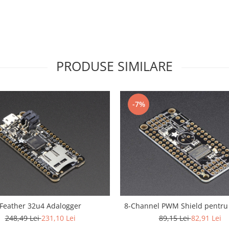
PRODUSE SIMILARE
-7%
Feather 32u4 Adalogger
8-Channel PWM Shield pentru
248,49 Lei
231,10 Lei
89,15 Lei
82,91 Lei