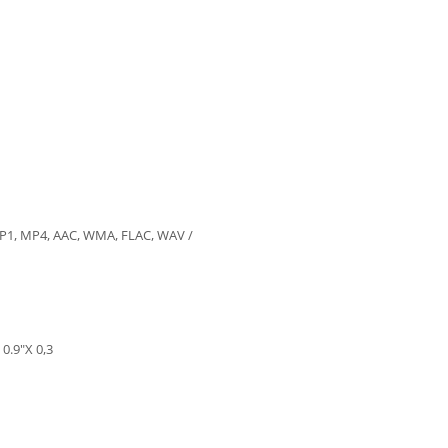
MP1, MP4, AAC, WMA, FLAC, WAV /
0.9"X 0,3