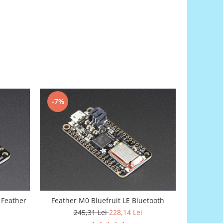
-7%
-7%
 Feather
Feather M0 Bluefruit LE Bluetooth
Matrice 
245,31 Lei
228,14 Lei
1