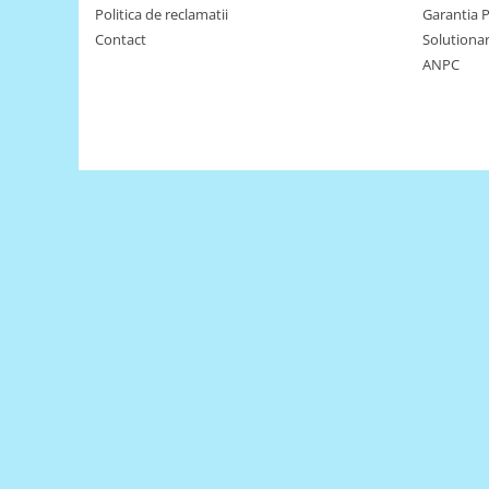
Politica de reclamatii
Garantia 
Puzzle mecanic Ugears
Contact
Solutionare
Organizator de chei Wunderkey
ANPC
Constructor foto Mozabrick &
Qbrix
Puzzle lemn Cluebox
Jocuri de societate
Mecanice
3D Printer & CNC
Actuator
Altele
Driver
Altele
DC
Servo
Stepper