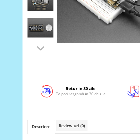
LCD
Module
Adaptoare si convertoare
ADC
Audio
CAN
Convertor nivel logic
Convertor USB la serial
Datalogger
Retur in 30 zile
LCD
Te poti razgandi in 30 de zile
Module
Multiplexor
Radio
Review-uri
(0)
Descriere
Releu
RS-232