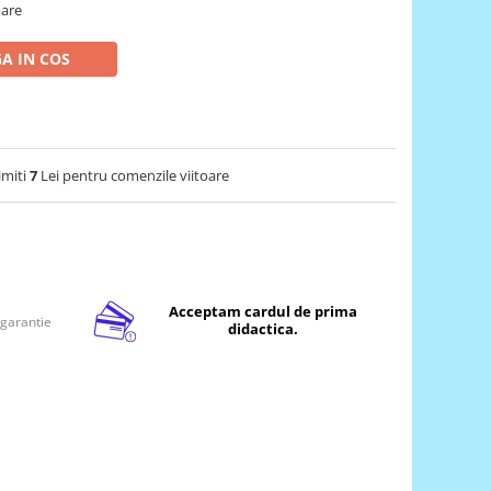
oare
A IN COS
imiti
7
Lei pentru comenzile viitoare
Acceptam cardul de prima
 garantie
didactica.