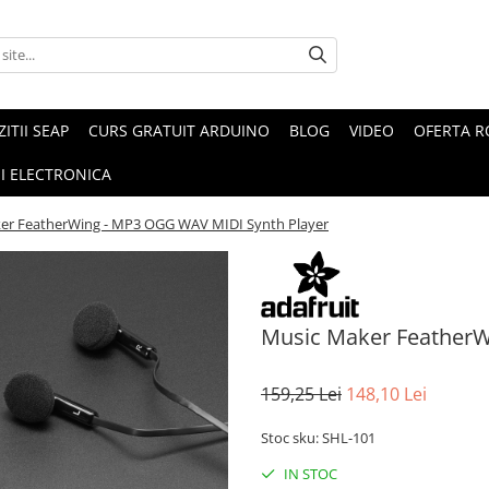
ZITII SEAP
CURS GRATUIT ARDUINO
BLOG
VIDEO
OFERTA 
I ELECTRONICA
er FeatherWing - MP3 OGG WAV MIDI Synth Player
Music Maker FeatherW
159,25 Lei
148,10 Lei
Stoc sku: SHL-101
IN STOC