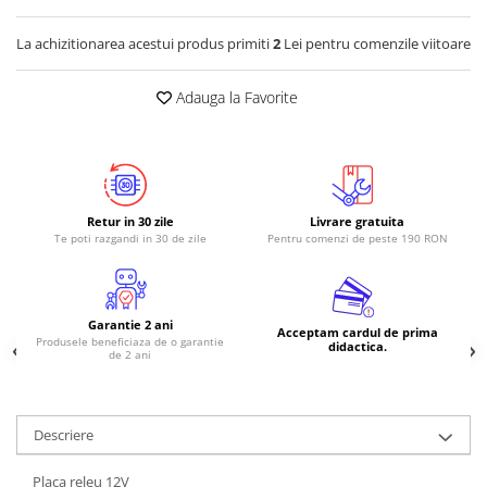
La achizitionarea acestui produs primiti
2
Lei pentru comenzile viitoare
Adauga la Favorite
Retur in 30 zile
Livrare gratuita
Te poti razgandi in 30 de zile
Pentru comenzi de peste 190 RON
Garantie 2 ani
Acceptam cardul de prima
Produsele beneficiaza de o garantie
didactica.
de 2 ani
Descriere
Placa releu 12V