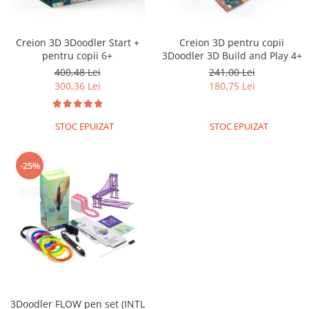
LCD
Module
Creion 3D 3Doodler Start +
Creion 3D pentru copii
Adaptoare si convertoare
pentru copii 6+
3Doodler 3D Build and Play 4+
ADC
400,48 Lei
241,00 Lei
300,36 Lei
180,75 Lei
Audio
CAN
STOC EPUIZAT
STOC EPUIZAT
Convertor nivel logic
Convertor USB la serial
-25%
Datalogger
LCD
Module
Multiplexor
Radio
Releu
3Doodler FLOW pen set (INTL
RS-232